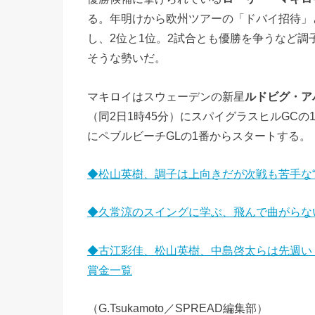
る。年明けから欧州ツアーの「ドバイ招待」
し、2位と1位。2試合とも優勝を争うなど
そうな勢いだ。
マキロイはスウェーデンの新星
ルドビグ・ア
（同2日1時45分）にスパイグラスヒルGCの1
にペブルビーチGLの1番からスタートする。
◆松山英樹、調子は上向きだが次戦も苦手な“
◆久常涼のスイングに学ぶ、飛んで曲がらな
◆古江彩佳、松山英樹、中島啓太らは先週い
賞金一覧
（G.Tsukamoto／SPREAD編集部）