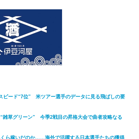
スピード“7位” 米ツアー選手のデータに見る飛ばしの要
“雑草グリーン” 今季2戦目の昇格大会で曲者攻略なる
いくら稼いだのか……海外で活躍する日本選手たちの獲得