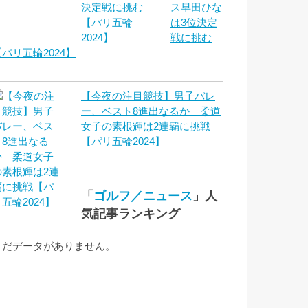
ス早田ひな
は3位決定
戦に挑む
【パリ五輪2024】
【今夜の注目競技】男子バレ
ー、ベスト8進出なるか 柔道
女子の素根輝は2連覇に挑戦
【パリ五輪2024】
「
ゴルフ／ニュース
」人
気記事ランキング
まだデータがありません。