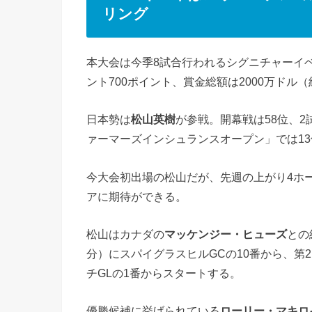
リング
本大会は今季8試合行われるシグニチャーイ
ント700ポイント、賞金総額は2000万ドル（
日本勢は
松山英樹
が参戦。開幕戦は58位、
ァーマーズインシュランスオープン」では1
今大会初出場の松山だが、先週の上がり4ホ
アに期待ができる。
松山はカナダの
マッケンジー・ヒューズ
との
分）にスパイグラスヒルGCの10番から、第2
チGLの1番からスタートする。
優勝候補に挙げられている
ローリー・マキロ