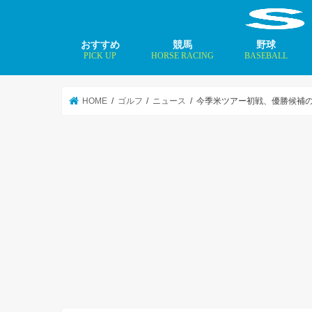
おすすめ
競馬
野球
PICK UP
HORSE RACING
BASEBALL
ニュース
コラム
インタビュー
矢田修 最新記事
MLBトップ投手を
HOME
ゴルフ
ニュース
今季米ツアー初戦、優勝候補の