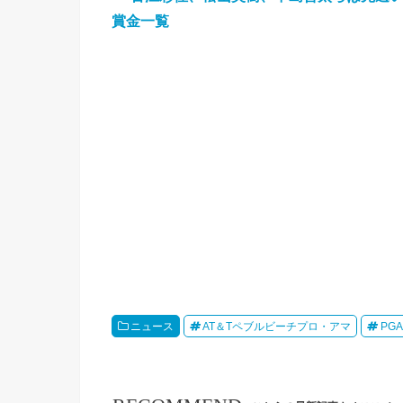
賞金一覧
ニュース
AT＆Tペブルビーチプロ・アマ
PG