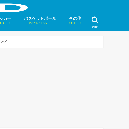
ッカー
バスケットボール
その他
OCCER
BASKETBALL
OTHER
search
最新記事
最新記事
最新記事
最新記事
最新記事
最新記事
最新記事
最新記事
最新記事
ュース
ラム
ンタビュー
ニュース
コラム
インタビュー
ボクシング
ラグビー
テニス
モータースポーツ
ダンス
フィギュアスケート
水泳
陸上競技
その他競技
ング