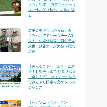
ィアも速報 「勝負強さとカリ
スマ性を併せ持つ」と振り返
る
選手会主催大会から新企画
「みんなでドリームチーム対
決！」の開催発表 阿久津未
来也、鍋谷太一が大会へ意気
込み
【みんなでドリームチーム対
決！】男子ゴルフを“最終戦ま
で楽しもう” マイチーム結成
でみんドリ限定賞品ゲットの
チャンス
【パナソニックオープン