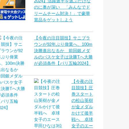
2024】活躍選手を選ぶだけな
のに奥が深い 「みんなでド
リームチーム対決！」で豪華
賞品をゲットしよう
【今夜の注目競技】サニブラ
ウンが92年ぶり偉業へ、100m
決勝進出なるか 前回銀メダ
ルのバスケ女子は決勝Tへ大勝
が必須条件【パリ五輪2024】
【今夜の注
目競技】圧
巻スタート
の松山英樹
が金メダル
かけて後半
戦へ 卓球
女子のエー