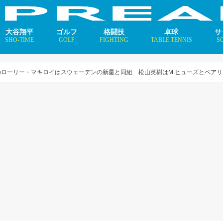
大谷翔平
ゴルフ
格闘技
卓球
サ
SHO-TIME
GOLF
FIGHTING
TABLE TENNIS
S
支えるメソッド×AI
ニュース
コラム
インタビュー
ニュース
コラム
平野美宇 プロフィール／
早田ひな プロフィール／
張本美和 プロフィール／
伊藤美誠 プロフィール／
大藤沙月 プロフィール／
長﨑美柚 プロフィール／
木原美悠 プロフィール／
張本智和 プロフィール／
戸上隼輔 プロフィール／
ニ
コ
イ
ローリー・マキロイはスウェーデンの新星と同組 松山英樹はM.ヒューズとペアリ