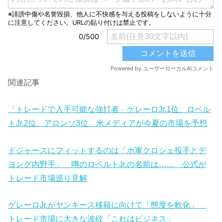
関連記事
「トレードで入手可能な強打者」ゲレーロJr.1位、ロベル
トJr.2位、アロンソ3位 米メディアが今夏の市場を予想
ドジャースにフィットするのは「ホ軍クロシェ投手とデ
ヨング内野手」 噂のロベルトJr.の名前は…… 公式が
トレード市場巡り見解
ゲレーロJr.がヤンキース移籍に向けて「態度を軟化」
トレード市場に大きな波紋「これはビジネス」