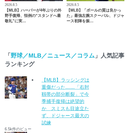
2026.8.5
2026.8.5
【MLB】ハーパーが4年ぶりの外
【MLB】「ボールの質は良かっ
野手復帰、恒例の“スタンドへ最
た」最強左腕スクーバル、ドジャ
敬礼”に実…
ース初陣を振…
「
野球／MLB／ニュース／コラム
」人気記事
ランキング
【MLB】ラッシングは
重傷だった……「右肘
靱帯の部分断裂」で今
季捕手復帰は絶望的
か スミスも目途立た
ず、ドジャース最大の
試練
6.5k件のビュー