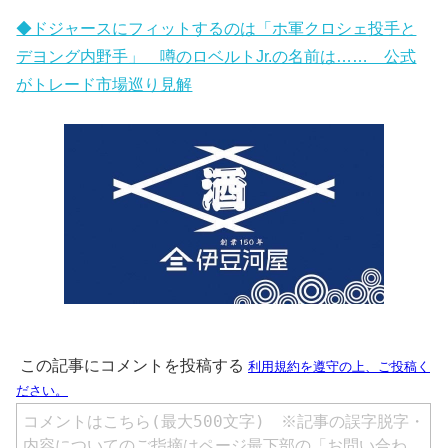
◆ドジャースにフィットするのは「ホ軍クロシェ投手と
デヨング内野手」 噂のロベルトJr.の名前は…… 公式
がトレード市場巡り見解