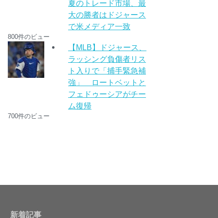
夏のトレード市場、最
大の勝者はドジャース
で米メディア一致
800件のビュー
【MLB】ドジャース、
ラッシング負傷者リス
ト入りで「捕手緊急補
強」 ロートベットと
フェドゥーシアがチー
ム復帰
700件のビュー
新着記事