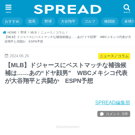
menu
search
おすすめ
競馬
野球
大谷翔平
ゴルフ
格闘技
卓球
HOME
野球
MLB
ニュース／コラム
【MLB】ドジャースにベストマッチな補強候補は……あの“ドヤ顔男” WBCメキシコ代表が大
谷翔平と共闘か ESPN予想
2024.06.26
ニュース／コラム
【MLB】ドジャースにベストマッチな補強候
補は……あの“ドヤ顔男” WBCメキシコ代表
が大谷翔平と共闘か ESPN予想
SPREAD編集部
Advertisement