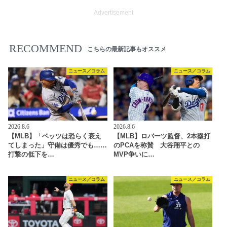
Advertisement
RECOMMEND
こちらの最新記事もオススメ
ニュース／コラム
ニュース／コラム
2026.8.6
2026.8.6
【MLB】「ベッツは恐らく衰え
【MLB】ロバーツ監督、2本塁打
てしまった」守備は優秀でも……
のPCAを称賛 大谷翔平との
打撃の低下を…
MVP争いに…
ニュース／コラム
ニュース／コラム