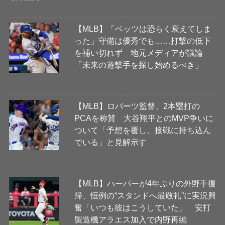
【MLB】「ベッツは恐らく衰えてしま
った」守備は優秀でも……打撃の低下
を補い切れず 地元メディアが議論
「未来の遊撃手を探し始めるべき」
【MLB】ロバーツ監督、2本塁打の
PCAを称賛 大谷翔平とのMVP争いに
ついて「予想を覆し、接戦に持ち込ん
でいる」と見解示す
【MLB】ハーパーが4年ぶりの外野手復
帰、恒例の“スタンドへ最敬礼”に実況興
奮「いつも彼はこうしていた」 安打
製造機アラエス加入で内野再編