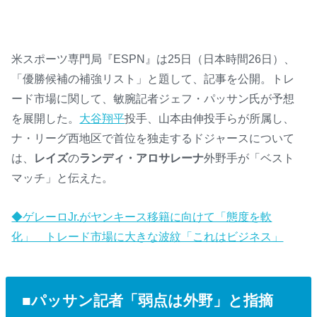
米スポーツ専門局『ESPN』は25日（日本時間26日）、
「優勝候補の補強リスト」と題して、記事を公開。トレ
ード市場に関して、敏腕記者ジェフ・パッサン氏が予想
を展開した。
大谷翔平
投手、山本由伸投手らが所属し、
ナ・リーグ西地区で首位を独走するドジャースについて
は、
レイズ
の
ランディ・アロサレーナ
外野手が「ベスト
マッチ」と伝えた。
◆ゲレーロJr.がヤンキース移籍に向けて「態度を軟
化」 トレード市場に大きな波紋「これはビジネス」
■パッサン記者「弱点は外野」と指摘