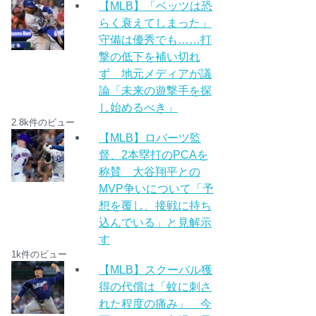
【MLB】「ベッツは恐
らく衰えてしまった」
守備は優秀でも……打
撃の低下を補い切れ
ず 地元メディアが議
論「未来の遊撃手を探
し始めるべき」
2.8k件のビュー
【MLB】ロバーツ監
督、2本塁打のPCAを
称賛 大谷翔平との
MVP争いについて「予
想を覆し、接戦に持ち
込んでいる」と見解示
す
1k件のビュー
【MLB】スクーバル獲
得の代償は「蚊に刺さ
れた程度の痛み」 今