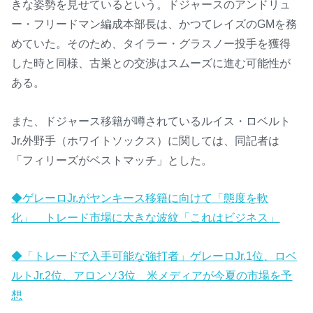
きな姿勢を見せているという。ドジャースのアンドリュ
ー・フリードマン編成本部長は、かつてレイズのGMを務
めていた。そのため、タイラー・グラスノー投手を獲得
した時と同様、古巣との交渉はスムーズに進む可能性が
ある。
また、ドジャース移籍が噂されているルイス・ロベルト
Jr.外野手（ホワイトソックス）に関しては、同記者は
「フィリーズがベストマッチ」とした。
◆ゲレーロJr.がヤンキース移籍に向けて「態度を軟
化」 トレード市場に大きな波紋「これはビジネス」
◆「トレードで入手可能な強打者」ゲレーロJr.1位、ロベ
ルトJr.2位、アロンソ3位 米メディアが今夏の市場を予
想