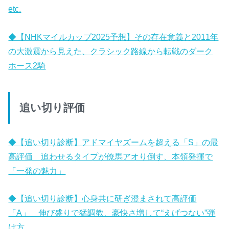
etc.
◆【NHKマイルカップ2025予想】その存在意義と2011年
の大激震から見えた、クラシック路線から転戦のダーク
ホース2騎
追い切り評価
◆【追い切り診断】アドマイヤズームを超える「S」の最
高評価 追わせるタイプが僚馬アオり倒す、本領発揮で
「一発の魅力」
◆【追い切り診断】心身共に研ぎ澄まされて高評価
「A」 伸び盛りで猛調教、豪快さ増して“えげつない”弾
け方