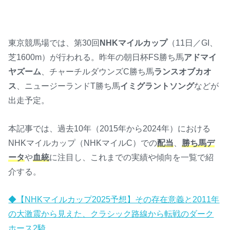
東京競馬場では、第30回
NHKマイルカップ
（11日／GI、
芝1600m）が行われる。昨年の朝日杯FS勝ち馬
アドマイ
ヤズーム
、チャーチルダウンズC勝ち馬
ランスオブカオ
ス
、ニュージーランドT勝ち馬
イミグラントソング
などが
出走予定。
本記事では、過去10年（2015年から2024年）における
NHKマイルカップ（NHKマイルC）での
配当
、
勝ち馬デ
ータ
や
血統
に注目し、これまでの実績や傾向を一覧で紹
介する。
◆【NHKマイルカップ2025予想】その存在意義と2011年
の大激震から見えた、クラシック路線から転戦のダーク
ホース2騎