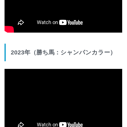
1
16
アエロリット
牝3
クロフ
2017
2
14
リエノテソーロ
牝3
Speights
3
6
ボンセルヴィーソ
牡3
ダイワメ
1
4
メジャーエンブレム
牝3
ダイワメ
2016
2
5
ロードクエスト
牡3
マツリダ
2023年（勝ち馬：シャンパンカラー）
3
18
レインボーライン
牡3
ステイゴ
1
7
クラリティスカイ
牡3
クロフ
2015
2
9
アルビアーノ
牝3
Harlan's H
3
12
ミュゼスルタン
牡3
キングカメ