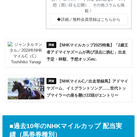
想（買い目も公開）、その他コラムも掲
載！
◆詳細／無料会員登録はこちらから
【NHKマイルカップ2025特集】「2歳王
者アドマイヤズームが再び頂点に挑む」出走
予定・枠順、予想オッズetc.
【NHKマイルC／出走登録馬】アドマイ
ヤズーム、イミグラントソング……世代トッ
プマイラーの座を懸け22頭がエントリー
■過去10年のNHKマイルカップ 配当実
績（馬券券種別）