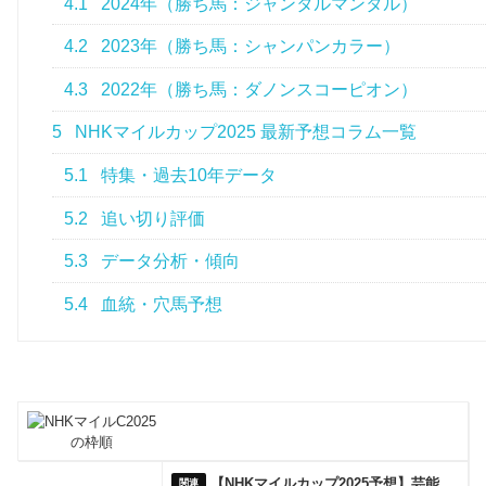
4.1
2024年（勝ち馬：ジャンタルマンタル）
4.2
2023年（勝ち馬：シャンパンカラー）
4.3
2022年（勝ち馬：ダノンスコーピオン）
5
NHKマイルカップ2025 最新予想コラム一覧
5.1
特集・過去10年データ
5.2
追い切り評価
5.3
データ分析・傾向
5.4
血統・穴馬予想
【NHKマイルカップ2025予想】芸能