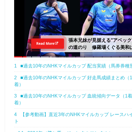
張本兄妹が見据える“アベック
Read More
の道のり 修羅場くぐる美和
国撃破へ「準備して挑む」男
ース対決の智和は「そのまま
1
■過去10年のNHKマイルカップ 配当実績（馬券券種
だけ」【WTTチャンピオンズ
2026】
2
■過去10年のNHKマイルカップ 好走馬成績まとめ（1
着）
3
■過去10年のNHKマイルカップ 血統傾向データ（1着
着）
4
【参考動画】直近3年のNHKマイルカップ レースハ
ト