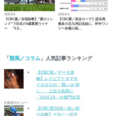
2026.8.6
2026.8.4
【CBC賞／全頭診断】“夏のトレ
【CBC賞／前走ローテ】該当馬
ンド”で注目の5歳重賞ウイナ
最多の北九州記念組に、昨年ワン
ー 「0.0…
ツー決着の函…
「
競馬／コラム
」人気記事ランキング
【CBC賞／データ攻
略】レイピアとタマモ
イカロスの「買い or 消
し」 上位人気馬に
「0.0.0.14」の鬼門出現
4.6k件のビュー
【CBC賞2026／追い切
り診断】デキに一切不