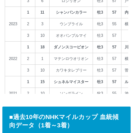
3
6
ロジリオン
牡3
57
戸崎
1
11
シャンパンカラー
牡3
57
内田
2023
2
3
ウンブライル
牝3
55
横山
3
10
オオバンブルマイ
牡3
57
武
1
18
ダノンスコーピオン
牡3
57
川田
2022
2
1
マテンロウオリオン
牡3
57
横山
3
10
カワキタレブリー
牡3
57
菅原
1
15
シュネルマイスター
牡3
57
ルメ
2021
2
10
ソングライン
牝3
55
池添
3
8
グレナディアガーズ
牡3
57
川田
■過去10年のNHKマイルカップ 血統傾
1
11
ラウダシオン
牡3
57
Ｍ．
向データ（1着～3着）
2020
2
3
レシステンシア
牝3
55
ルメ