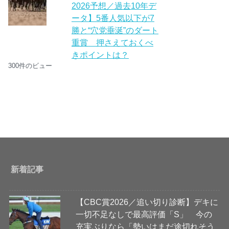
2026予想／過去10年デ
ータ】5番人気以下が7
勝と“穴党垂涎”のダート
重賞 押さえておくべ
きポイントは？
300件のビュー
新着記事
【CBC賞2026／追い切り診断】デキに
一切不足なしで最高評価「S」 今の
充実ぶりなら「勢いはまだ途切れそう