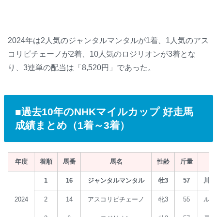
2024年は2人気のジャンタルマンタルが1着、1人気のアス
コリピチェーノが2着、10人気のロジリオンが3着とな
り、3連単の配当は「8,520円」であった。
■過去10年のNHKマイルカップ 好走馬
成績まとめ（1着～3着）
年度
着順
馬番
馬名
性齢
斤量
騎
1
16
ジャンタルマンタル
牡3
57
川田
2024
2
14
アスコリピチェーノ
牝3
55
ルメ