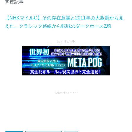
関連記事
【NHKマイルC】その存在意義と2011年の大激震から見
えた、クラシック路線から転戦のダークホース2騎
おすすめPR
Advertisement