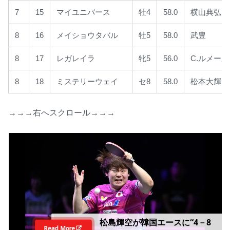
7
15
マイユニバース
牡4
58.0
横山典弘
8
16
メイショウタバル
牡5
58.0
武豊
8
17
レガレイラ
牝5
56.0
C.ルメール
8
18
ミステリーウェイ
セ8
58.0
松本大輝
→→→右へスクロール→→→
松島輝空が韓国エースに“4－8
Read More