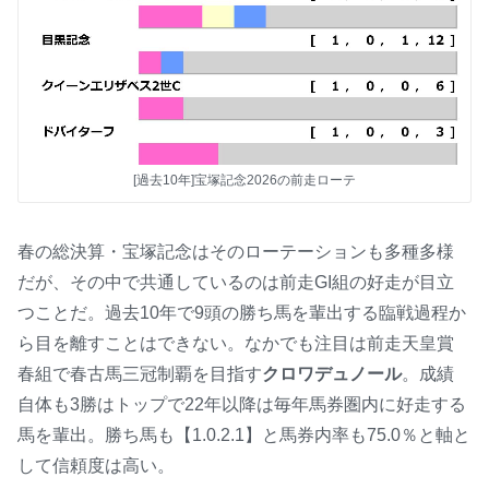
[過去10年]宝塚記念2026の前走ローテ
春の総決算・宝塚記念はそのローテーションも多種多様
だが、その中で共通しているのは前走GI組の好走が目立
つことだ。過去10年で9頭の勝ち馬を輩出する臨戦過程か
ら目を離すことはできない。なかでも注目は前走天皇賞
春組で春古馬三冠制覇を目指す
クロワデュノール
。成績
自体も3勝はトップで22年以降は毎年馬券圏内に好走する
馬を輩出。勝ち馬も【1.0.2.1】と馬券内率も75.0％と軸と
して信頼度は高い。