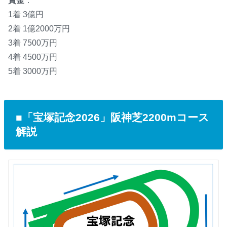
賞金
：
1着 3億円
2着 1億2000万円
3着 7500万円
4着 4500万円
5着 3000万円
■「宝塚記念2026」阪神芝2200mコース
解説