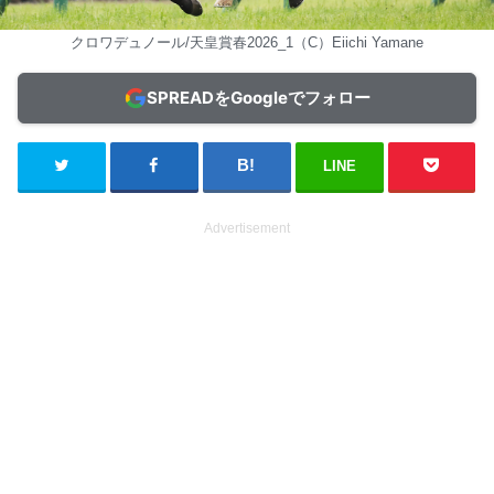
クロワデュノール/天皇賞春2026_1（C）Eiichi Yamane
SPREADをGoogleでフォロー
LINE
Advertisement