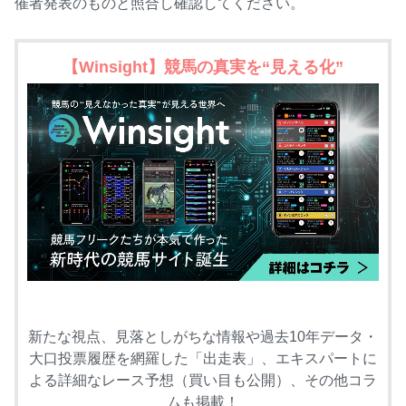
催者発表のものと照合し確認してください。
【Winsight】競馬の真実を“見える化”
新たな視点、見落としがちな情報や過去10年データ・
大口投票履歴を網羅した「出走表」、エキスパートに
よる詳細なレース予想（買い目も公開）、その他コラ
ムも掲載！