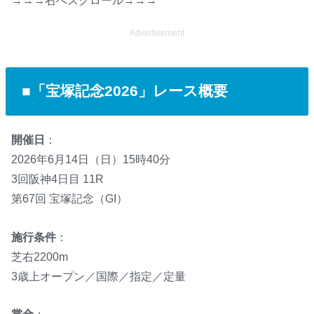
→→→右へスクロール→→→
Advertisement
■「宝塚記念2026」レース概要
開催日
：
2026年6月14日（日）15時40分
3回阪神4日目 11R
第67回 宝塚記念（GI）
施行条件
：
芝右2200m
3歳上オープン／国際／指定／定量