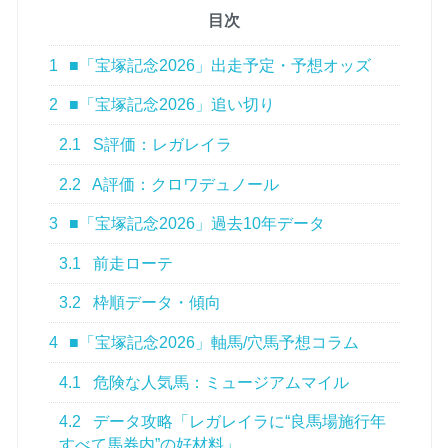
目次
1
■「宝塚記念2026」出走予定・予想オッズ
2
■「宝塚記念2026」追い切り
2.1
S評価：レガレイラ
2.2
A評価：クロワデュノール
3
■「宝塚記念2026」過去10年データ
3.1
前走ローテ
3.2
枠順データ・傾向
4
■「宝塚記念2026」軸馬/穴馬予想コラム
4.1
危険な人気馬：ミュージアムマイル
4.2
データ攻略「レガレイラに“良馬場施行年
すべて馬券内”の好材料」