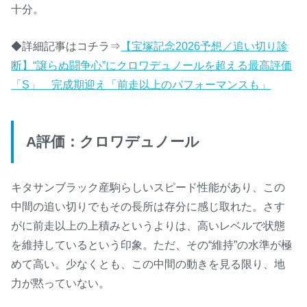
十分。
◆詳細記事はコチラ⇒
【宝塚記念2026予想／追い切り診
断】“譲らぬ闘争心”にクロワデュノールを超える最高評価
「S」 完成期迎え「前走以上のパフォーマンスも」
A評価：クロワデュノール
キタサンブラック産駒らしいスピード性能があり、この
中間の追い切りでもその長所は存分に感じ取れた。さす
がに前走以上の上積みというよりは、高いレベルで状態
を維持しているという印象。ただ、その“維持”の水準が極
めて高い。少なくとも、この中間の動きを見る限り、地
力が黙っていない。