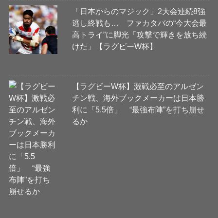
「日本からのマジック」2大会連続8強
逃し終戦も… ファカタバの“今大会最
高トライ”に脚光「攻撃で輝きを放ち続
けた」【ラグビーW杯】
【ラグビーW杯】激戦必至のアルゼン
チン戦、海外ブックメーカーは日本勝
利に「5.5倍」 “最強布陣”を打ち崩せ
るか