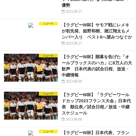
優勢
2023.09.27
ニュース
【ラグビーW杯】サモア戦にレメキ
が初先発、姫野和樹、堀江翔太もメ
ンバー入り ベスト8へ望みつなぐか
2023.09.27
ニュース
【ラグビーW杯】開幕を告げた「オ
ールブラックスのハカ」に8万人の大
歓声 日本代表の試合日程、放送・
中継情報
2023.09.09
ニュース
【ラグビーW杯】「ラグビーワール
ドカップ2023フランス大会」日本代
表 順位表／試合日程／放送・中継
スケジュール
2023.09.08
ニュース
【ラグビーW杯】日本代表、フラン