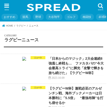
menu
search
おすすめ
競馬
野球
大谷翔平
ゴルフ
格闘技
卓球
HOME
ラグビー
ニュース
ラグビーニュース
ニュース
「日本からのマジック」2大会連続8
強逃し終戦も… ファカタバの“今大
会最高トライ”に脚光「攻撃で輝きを
放ち続けた」【ラグビーW杯】
2023.10.09
ニュース
【ラグビーW杯】激戦必至のアルゼ
ンチン戦、海外ブックメーカーは日
本勝利に「5.5倍」 “最強布陣”を打
ち崩せるか