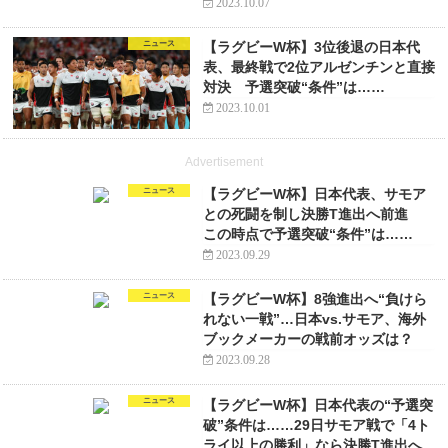
2023.10.07
ニュース
【ラグビーW杯】3位後退の日本代
表、最終戦で2位アルゼンチンと直接
対決 予選突破“条件”は……
2023.10.01
Advertisement
ニュース
【ラグビーW杯】日本代表、サモア
との死闘を制し決勝T進出へ前進
この時点で予選突破“条件”は……
2023.09.29
ニュース
【ラグビーW杯】8強進出へ“負けら
れない一戦”…日本vs.サモア、海外
ブックメーカーの戦前オッズは？
2023.09.28
ニュース
【ラグビーW杯】日本代表の“予選突
破”条件は……29日サモア戦で「4ト
ライ以上の勝利」なら決勝T進出へ