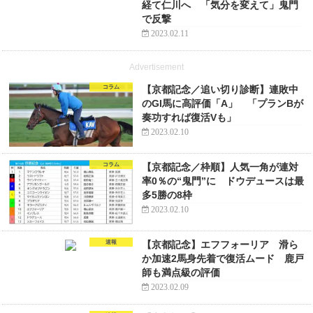
経て仁川へ 「気分を変えて」鬼門
で反撃
2023.02.11
Advertisement
コラム
【京都記念／追い切り診断】連敗中
のGI馬に高評価「A」 「プランBが
奏功すれば復活Vも」
2023.02.10
コラム
【京都記念／枠順】人気一角が連対
率0％の“鬼門”に ドウデュースは最
多5勝の8枠
2023.02.10
速報
【京都記念】エフフォーリア 滑ら
か加速2馬身先着で復活ムード 鹿戸
師も満点級の評価
2023.02.09