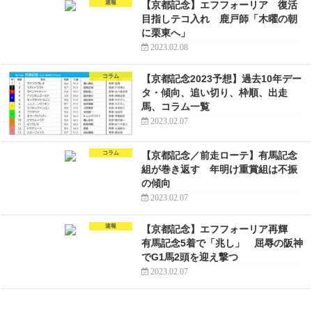
速報
【京都記念】エフフォーリア 復活
目指しテコ入れ 鹿戸師「木曜の朝
に栗東へ」
2023.02.08
コラム
【京都記念2023予想】過去10年デー
タ・傾向、追い切り、枠順、出走
馬、コラム一覧
2023.02.07
コラム
【京都記念／前走ローテ】有馬記念
組が巻き返す 年明け重賞組は不振
の傾向
2023.02.07
速報
【京都記念】エフフォーリア再輝
有馬記念5着で「兆し」 屈辱の阪神
でG1馬2頭を迎え撃つ
2023.02.07