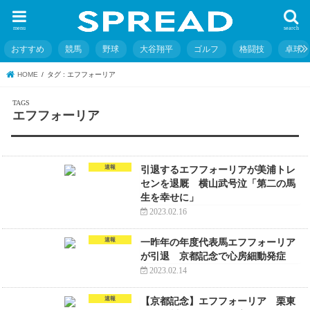
menu
search
おすすめ
競馬
野球
大谷翔平
ゴルフ
格闘技
卓球
HOME
タグ : エフフォーリア
エフフォーリア
速報
引退するエフフォーリアが美浦トレ
センを退厩 横山武号泣「第二の馬
生を幸せに」
2023.02.16
速報
一昨年の年度代表馬エフフォーリア
が引退 京都記念で心房細動発症
2023.02.14
速報
【京都記念】エフフォーリア 栗東