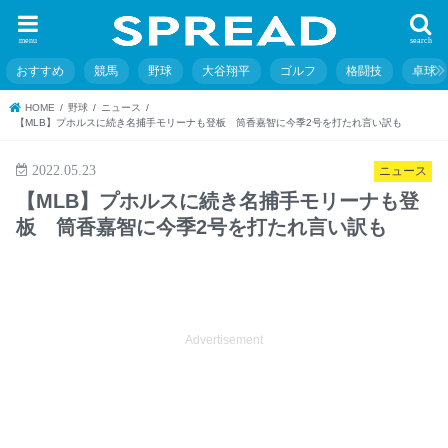
menu
search
おすすめ
競馬
野球
大谷翔平
ゴルフ
格闘技
卓球
HOME
野球
ニュース
【MLB】プホルスに続き名捕手モリーナも登板 筒香嘉智に今季2号を打たれ言い訳も
2022.05.23
ニュース
【MLB】プホルスに続き名捕手モリーナも登
板 筒香嘉智に今季2号を打たれ言い訳も
Advertisement