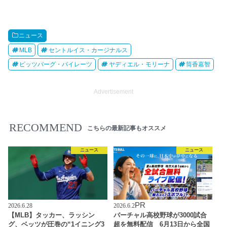
ニュース
MLB
セントルイス・カージナルス
ピッツバーグ・パイレーツ
ヤディエル・モリーナ
筒香嘉智
Advertisement
RECOMMEND
こちらの最新記事もオススメ
ニュース
ニュース
PR
2026.6.28
2026.6.2
【MLB】タッカー、ラッシン
バーチャル高校野球が3000試合
グ、ベッツが圧巻の“1イニング3
超を無料配信 6月13日から全国