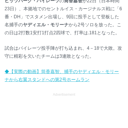
ピッツバーグ・パイレーツ
の
筒香嘉智
が22日（日本時間
23日）、本拠地でのセントルイス・カージナルス戦に「6
番・DH」でスタメン出場し、9回に投手として登板した
名捕手の
ヤディエル・モリーナ
から2号ソロを放った。こ
の日は2打数1安打1打点2四球で、打率は.181となった。
試合はパイレーツ投手陣が打ち込まれ、4－18で大敗。攻
守に精彩を欠いたチームは3連敗となった。
◆【実際の動画】筒香嘉智、捕手のヤディエル・モリー
ナから右翼スタンドへの第2号ホームラン
Advertisement