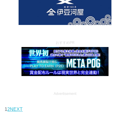
おすすめPR
Advertisement
1
2
NEXT