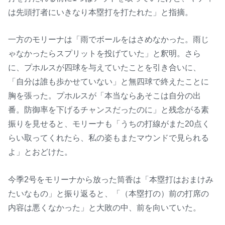
は先頭打者にいきなり本塁打を打たれた」と指摘。
一方のモリーナは「雨でボールをはさめなかった。雨じ
ゃなかったらスプリットを投げていた」と釈明。さら
に、プホルスが四球を与えていたことを引き合いに、
「自分は誰も歩かせていない」と無四球で終えたことに
胸を張った。プホルスが「本当ならあそこは自分の出
番。防御率を下げるチャンスだったのに」と残念がる素
振りを見せると、モリーナも「うちの打線がまた20点く
らい取ってくれたら、私の姿もまたマウンドで見られる
よ」とおどけた。
今季2号をモリーナから放った筒香は「本塁打はおまけみ
たいなもの」と振り返ると、「（本塁打の）前の打席の
内容は悪くなかった」と大敗の中、前を向いていた。