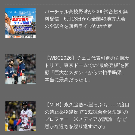
バーチャル高校野球が3000試合超を無
料配信 6月13日から全国49地方大会
の全試合を無料ライブ配信予定
【WBC2026】チェコ代表引退の右腕サ
トリア、東京ドームでの“最終登板”を回
顧「巨大なスタンドからの拍手喝采、
本当に最高だったよ」
【MLB】永久追放へ崖っぷち……2度目
の禁止薬物違反で“162試合全休決定”の
プロファー 米メディアが議論「なぜ
愚かな過ちを繰り返すのか」