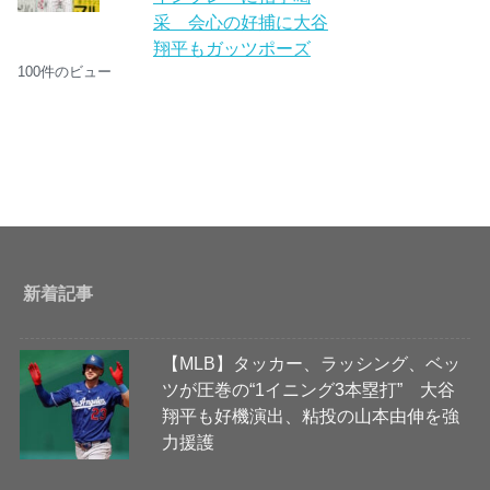
采 会心の好捕に大谷
翔平もガッツポーズ
100件のビュー
新着記事
【MLB】タッカー、ラッシング、ベッ
ツが圧巻の“1イニング3本塁打” 大谷
翔平も好機演出、粘投の山本由伸を強
力援護