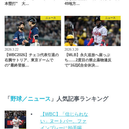
本塁打” 大…
49地方…
ニュース
ニュース
2026.3.22
2026.3.20
【WBC2026】チェコ代表引退の
【MLB】永久追放へ崖っぷ
右腕サトリア、東京ドームで
ち……2度目の禁止薬物違反
の“最終登板…
で“162試合全休決…
「
野球／ニュース
」人気記事ランキング
【WBC】「信じられな
い」ヌートバー、ファ
インプレーに拍手喝