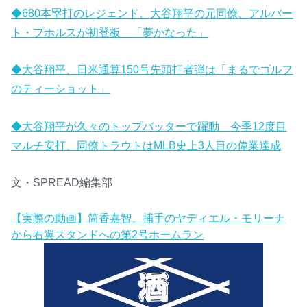
◆680本塁打のレジェンド、大谷翔平の元同僚、アルバー
ト・プホルスが初登板 「夢かなった」
◆大谷翔平、日米通算150号先頭打者弾は「まるでゴルフ
のティーショット」
◆大谷翔平が久々のトップバッターで躍動 今季12度目
マルチ安打、同僚トラウトはMLB史上3人目の偉業達成
文・SPREAD編集部
【実際の動画】筒香嘉智、捕手のヤディエル・モリーナ
から右翼スタンドへの第2号ホームラン