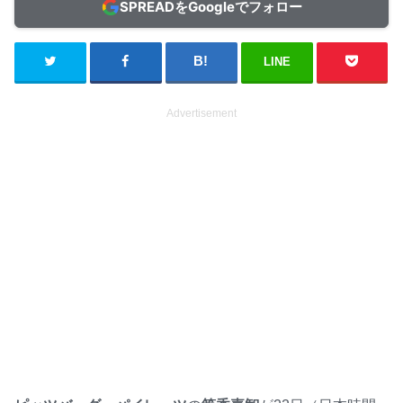
SPREADをGoogleでフォロー
LINE
Advertisement