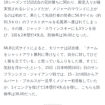
19シーズンで152試合の完封勝ちに関わり、殿堂入りが確
実視されるレジェンドだが、メジャーのマウンドに上が
るのは初めて。果たして先頭打者の筒香に56.9マイル（約
91.5キロ）のファストボールを右翼席へ運ばれてしまっ
た。その後、ジャック・スウィンスキーにも3ランを浴
び、1回を2本塁打4失点。防御率は36.00となった。
MLB公式サイトによると、モリーナは試合後、「チーム
をシャットアウト勝利に導けなくて、自分に対してひど
く腹を立てている」と怒っているふりをした後、すぐに
笑顔を浮かべたという。15日（日本時間16日）日のサン
フランシスコ・ジャイアンツ戦では、15－2の9回からア
ルバート・プホルスが一足早くメジャー初登板していた
が、1イニングを投げて2本塁打4失点を喫し、こちらも防
御率は36.00だった。
Advertisement