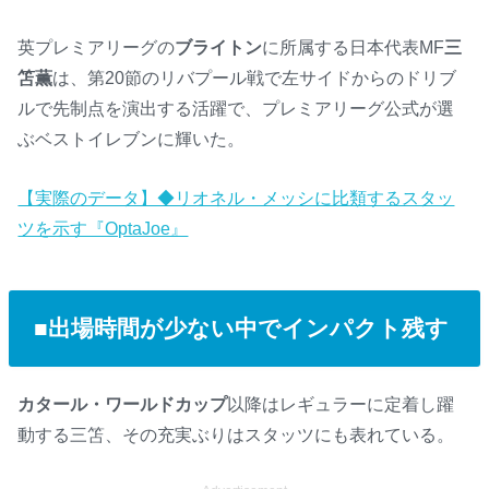
英プレミアリーグの
ブライトン
に所属する日本代表MF
三
笘薫
は、第20節のリバプール戦で左サイドからのドリブ
ルで先制点を演出する活躍で、プレミアリーグ公式が選
ぶベストイレブンに輝いた。
【実際のデータ】◆リオネル・メッシに比類するスタッ
ツを示す『OptaJoe』
■出場時間が少ない中でインパクト残す
カタール・ワールドカップ
以降はレギュラーに定着し躍
動する三笘、その充実ぶりはスタッツにも表れている。