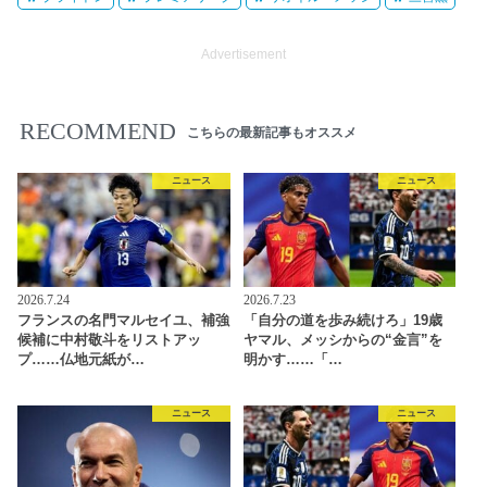
Advertisement
RECOMMEND
こちらの最新記事もオススメ
ニュース
ニュース
2026.7.24
2026.7.23
フランスの名門マルセイユ、補強
「自分の道を歩み続けろ」19歳
候補に中村敬斗をリストアッ
ヤマル、メッシからの“金言”を
プ……仏地元紙が…
明かす……「…
ニュース
ニュース