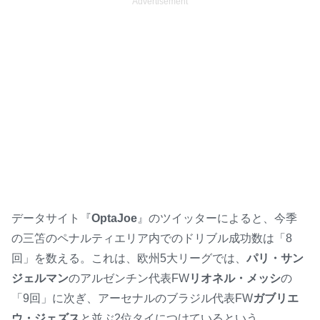
Advertisement
データサイト『
OptaJoe
』のツイッターによると、今季
の三笘のペナルティエリア内でのドリブル成功数は「8
回」を数える。これは、欧州5大リーグでは、
パリ・サン
ジェルマン
のアルゼンチン代表FW
リオネル・メッシ
の
「9回」に次ぎ、アーセナルのブラジル代表FW
ガブリエ
ウ・ジェズス
と並ぶ2位タイにつけているという。