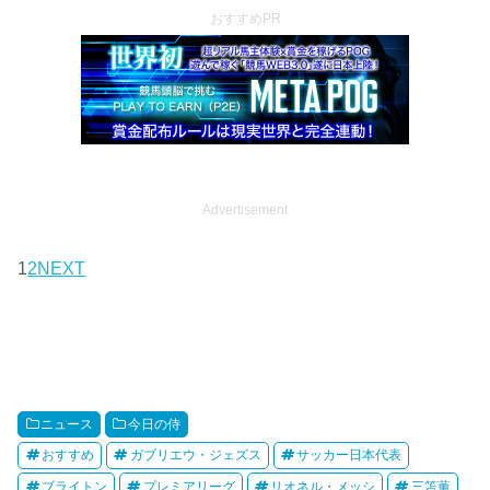
おすすめPR
Advertisement
1
2
NEXT
ニュース
今日の侍
おすすめ
ガブリエウ・ジェズス
サッカー日本代表
ブライトン
プレミアリーグ
リオネル・メッシ
三笘薫