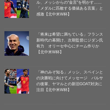
ル、メッシからの“金言”を明かす……
「メダルに匹敵する価値ある言葉」と
感激【北中米W杯】
「将来は希望に満ちている」フランス
新時代の幕開け、次期監督にジダン氏
有力 オリーセ中心にチーム作りか
【北中米W杯】
「神のみぞ知る」メッシ、スペインと
の決勝戦に向けてメッセージ バルサ
の後輩、ヤマルとの新旧GOAT対決に
注目【北中米W杯】