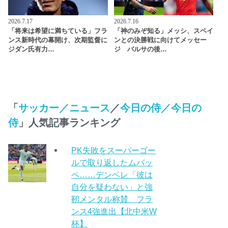
2026.7.17
2026.7.16
「将来は希望に満ちている」フラ
「神のみぞ知る」メッシ、スペイ
ンス新時代の幕開け、次期監督に
ンとの決勝戦に向けてメッセー
ジダン氏有力…
ジ バルサの後…
「
サッカー／ニュース
／
今日の侍／今日の
侍
」人気記事ランキング
PK失敗をスーパーゴー
ルで取り返したムバッ
ペ……デンベレ「彼は
自分を疑わない」と強
靭メンタル称賛 フラ
ンス4強進出【北中米W
杯】