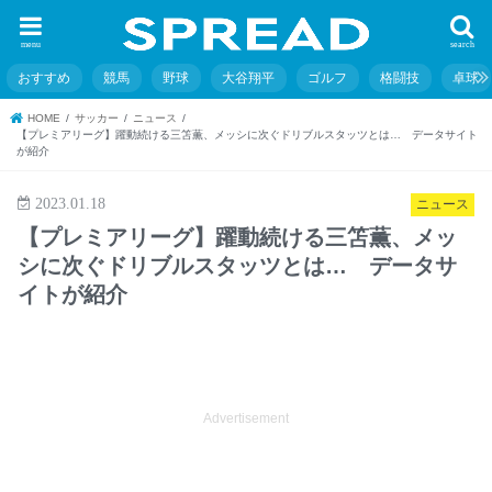
menu
search
おすすめ
競馬
野球
大谷翔平
ゴルフ
格闘技
卓球
HOME
サッカー
ニュース
【プレミアリーグ】躍動続ける三笘薫、メッシに次ぐドリブルスタッツとは… データサイト
が紹介
2023.01.18
ニュース
【プレミアリーグ】躍動続ける三笘薫、メッ
シに次ぐドリブルスタッツとは… データサ
イトが紹介
Advertisement