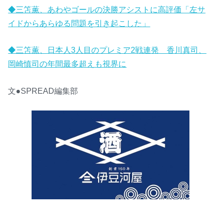
◆三笘薫、あわやゴールの決勝アシストに高評価「左サ
イドからあらゆる問題を引き起こした」
◆三笘薫、日本人3人目のプレミア2戦連発 香川真司、
岡崎慎司の年間最多超えも視界に
文●SPREAD編集部