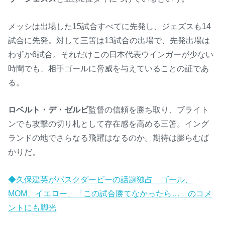
メッシは出場した15試合すべてに先発し、ジェズスも14
試合に先発。対して三笘は13試合の出場で、先発出場は
わずか6試合。それだけこの日本代表ウインガーが少ない
時間でも、相手ゴールに脅威を与えていることの証であ
る。
ロベルト・デ・ゼルビ
監督の信頼を勝ち取り、ブライト
ンでも攻撃の切り札として存在感を高める三笘。イング
ランドの地でさらなる飛躍はなるのか。期待は膨らむば
かりだ。
◆久保建英がバスクダービーの話題独占 ゴール、
MOM、イエロー、「この試合勝てなかったら…」のコメ
ントにも脚光