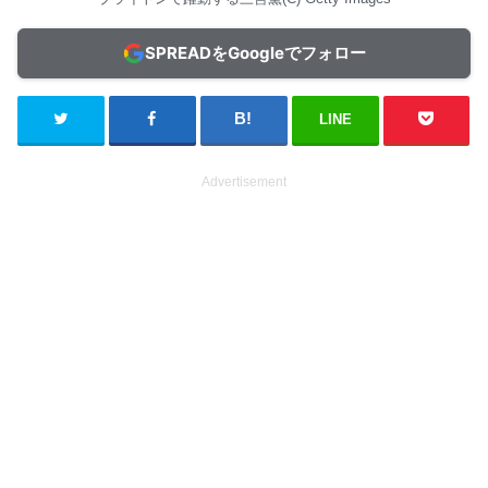
SPREADをGoogleでフォロー
LINE
Advertisement