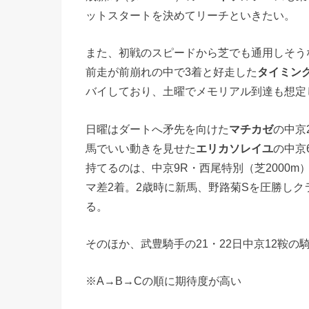
ットスタートを決めてリーチといきたい。
また、初戦のスピードから芝でも通用しそう
前走が前崩れの中で3着と好走した
タイミン
バイしており、土曜でメモリアル到達も想定
日曜はダートへ矛先を向けた
マチカゼ
の中京
馬でいい動きを見せた
エリカソレイユ
の中京
持てるのは、中京9R・西尾特別（芝2000m
マ差2着。2歳時に新馬、野路菊Sを圧勝し
る。
そのほか、武豊騎手の21・22日中京12鞍の
※A→B→Cの順に期待度が高い