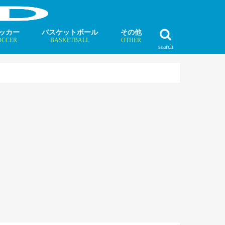
ッカー
バスケットボール
その他
OCCER
BASKETBALL
OTHER
search
最新記事
最新記事
最新記事
最新記事
最新記事
最新記事
最新記事
最新記事
最新記事
ュース
ラム
ンタビュー
ニュース
コラム
インタビュー
ボクシング
ラグビー
テニス
モータースポーツ
ダンス
フィギュアスケート
水泳
陸上競技
その他競技