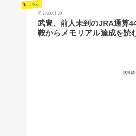
コラム
2023.01.20
武豊、前人未到のJRA通算4
鞍からメモリアル達成を読
武豊騎手