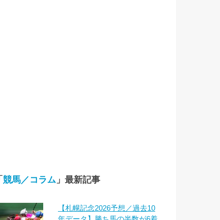
「
競馬／コラム
」最新記事
【札幌記念2026予想／過去10
年データ】勝ち馬の半数が6着