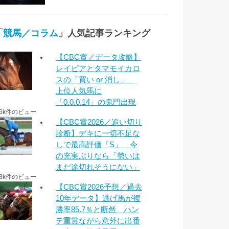
「
競馬／コラム
」人気記事ランキング
【CBC賞／データ攻略】
レイピアとタマモイカロ
スの「買い or 消し」
上位人気馬に
「0.0.0.14」の鬼門出現
.6k件のビュー
【CBC賞2026／追い切り
診断】デキに一切不足な
しで最高評価「S」 今
の充実ぶりなら「勢いは
まだ途切れそうにない」
.3k件のビュー
【CBC賞2026予想／過去
10年データ】逃げ馬が複
勝率85.7％と断然 ハン
デ重賞ながら意外に出番