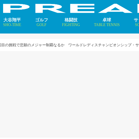
大谷翔平
ゴルフ
格闘技
卓球
サ
SHO-TIME
GOLF
FIGHTING
TABLE TENNIS
S
支えるメソッド×AI
ニュース
コラム
インタビュー
ニュース
コラム
平野美宇 プロフィール／
早田ひな プロフィール／
張本美和 プロフィール／
伊藤美誠 プロフィール／
大藤沙月 プロフィール／
長﨑美柚 プロフィール／
木原美悠 プロフィール／
張本智和 プロフィール／
戸上隼輔 プロフィール／
ニ
コ
イ
回目の挑戦で悲願のメジャー制覇なるか ワールドレディスチャンピオンシップ・