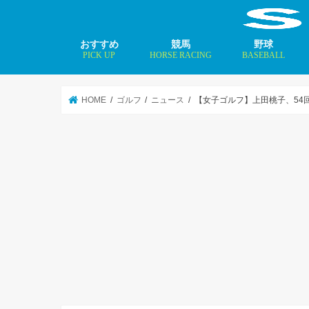
おすすめ
競馬
野球
PICK UP
HORSE RACING
BASEBALL
ニュース
コラム
インタビュー
矢田修 最新記事
MLBトップ投手を
HOME
ゴルフ
ニュース
【女子ゴルフ】上田桃子、54