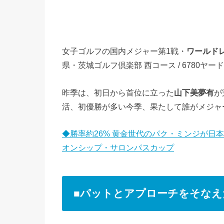
女子ゴルフの国内メジャー第1戦・
ワールド
県・茨城ゴルフ倶楽部 西コース / 6780ヤ
昨季は、初日から首位に立った
山下美夢有
が
活、初優勝が多い今季、果たして誰がメジャ
◆勝率約26% 黄金世代のパク・ミンジが日
オンシップ・サロンパスカップ
■パットとアプローチをそなえ