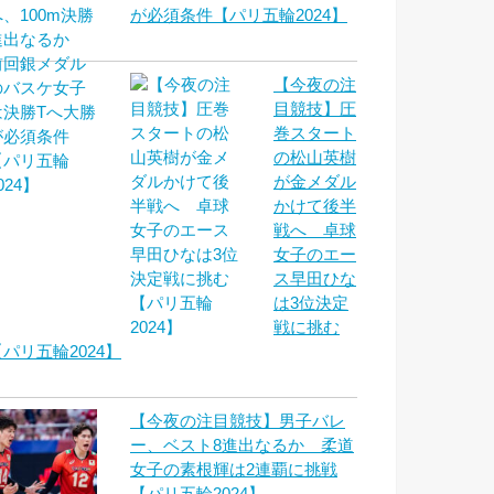
が必須条件【パリ五輪2024】
【今夜の注
目競技】圧
巻スタート
の松山英樹
が金メダル
かけて後半
戦へ 卓球
女子のエー
ス早田ひな
は3位決定
戦に挑む
【パリ五輪2024】
【今夜の注目競技】男子バレ
ー、ベスト8進出なるか 柔道
女子の素根輝は2連覇に挑戦
【パリ五輪2024】