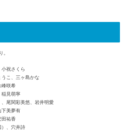
り。
奈、小祝さくら
きしょうこ、三ヶ島かな
、永峰咲希
怜、稲見萌寧
ュア）、尾関彩美悠、岩井明愛
、山下美夢有
、安田祐香
韓国）、穴井詩