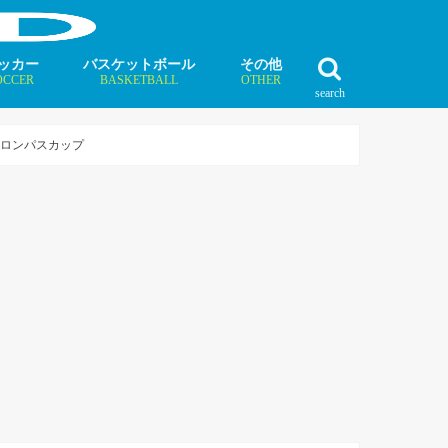
ッカー
バスケットボール
その他
OCCER
BASKETBALL
OTHER
search
最新記事
最新記事
最新記事
最新記事
最新記事
最新記事
最新記事
最新記事
最新記事
ュース
ラム
ンタビュー
ニュース
コラム
インタビュー
ボクシング
ラグビー
テニス
モータースポーツ
ダンス
フィギュアスケート
水泳
陸上競技
その他競技
サロンパスカップ