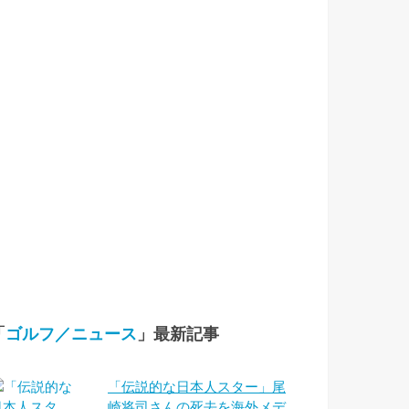
「
ゴルフ／ニュース
」最新記事
「伝説的な日本人スター」尾
崎将司さんの死去を海外メデ