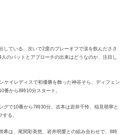
出している。次いで2度のプレーオフで涙を飲んだささ
4人のパットとアプローチの出来はどうなのか、注目し
サンケイレディスで初優勝を飾った神谷そら、ディフェン
0番から8時10分スタート。
グで10番から7時30分。吉本は岩井千怜、稲見萌寧と
フする。
咲希は、尾関彩美悠、岩井明愛との組み合わせで、8時