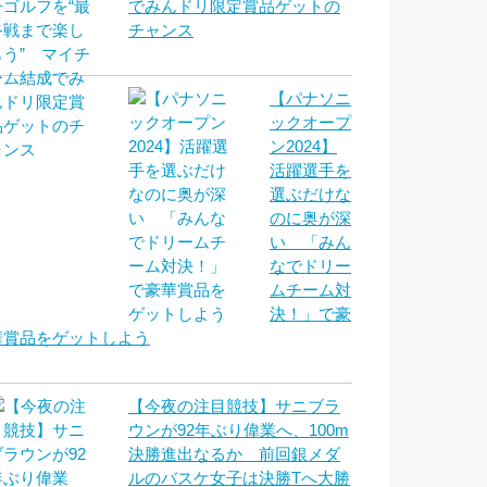
でみんドリ限定賞品ゲットの
チャンス
【パナソニ
ックオープ
ン2024】
活躍選手を
選ぶだけな
のに奥が深
い 「みん
なでドリー
ムチーム対
決！」で豪
華賞品をゲットしよう
【今夜の注目競技】サニブラ
ウンが92年ぶり偉業へ、100m
決勝進出なるか 前回銀メダ
ルのバスケ女子は決勝Tへ大勝