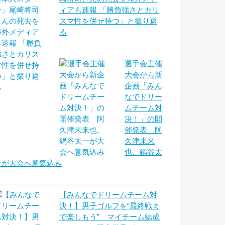
ィアも速報 「勝負強さとカリ
スマ性を併せ持つ」と振り返
る
選手会主催
大会から新
企画「みん
なでドリー
ムチーム対
決！」の開
催発表 阿
久津未来
也、鍋谷太
一が大会へ意気込み
【みんなでドリームチーム対
決！】男子ゴルフを“最終戦ま
で楽しもう” マイチーム結成