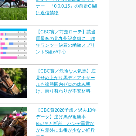
ナー 「0.0.0.15」の前走GI組
は過信禁物
【CBC賞／前走ローテ】該当
馬最多の北九州記念組に、昨
年ワンツー決着の函館スプリ
ントS組が中心
【CBC賞／危険な人気馬】底
見せぬ上がり馬ディアナザー
ルも複勝圏内ゼロの休み明
け、乗り替わりが不安材料
【CBC賞2026予想／過去10年
データ】逃げ馬が複勝率
85.7％と断然 ハンデ重賞な
がら意外に出番が少ない軽斤