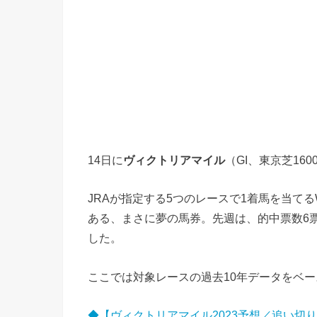
14日に
ヴィクトリアマイル
（GI、東京芝16
JRAが指定する5つのレースで1着馬を当て
ある、まさに夢の馬券。先週は、的中票数6票、
した。
ここでは対象レースの過去10年データをベー
◆【ヴィクトリアマイル2023予想／追い切