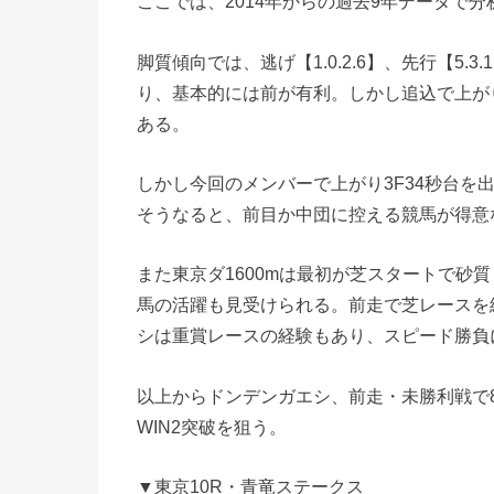
ここでは、2014年からの過去9年データで分
脚質傾向では、逃げ【1.0.2.6】、先行【5.3.1.
り、基本的には前が有利。しかし追込で上がり
ある。
しかし今回のメンバーで上がり3F34秒台を
そうなると、前目か中団に控える競馬が得意
また東京ダ1600mは最初が芝スタートで砂
馬の活躍も見受けられる。前走で芝レースを
シは重賞レースの経験もあり、スピード勝負
以上からドンデンガエシ、前走・未勝利戦で
WIN2突破を狙う。
▼東京10R・青竜ステークス