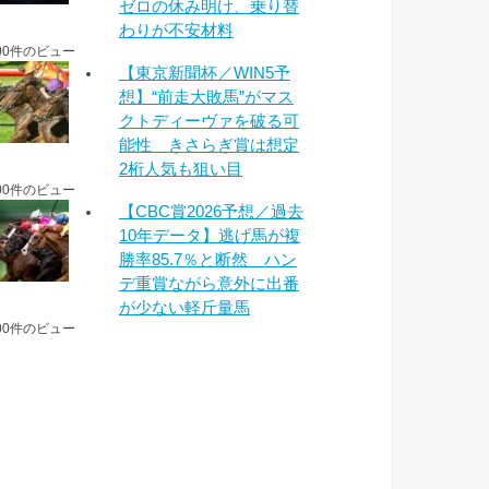
ゼロの休み明け、乗り替
わりが不安材料
00件のビュー
【東京新聞杯／WIN5予
想】“前走大敗馬”がマス
クトディーヴァを破る可
能性 きさらぎ賞は想定
2桁人気も狙い目
00件のビュー
【CBC賞2026予想／過去
10年データ】逃げ馬が複
勝率85.7％と断然 ハン
デ重賞ながら意外に出番
が少ない軽斤量馬
00件のビュー