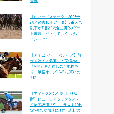
量馬
【レパードステークス2026予
想／過去10年データ】5番人気
以下が7勝と“穴党垂涎”のダー
ト重賞 押さえておくべきポ
イントは？
【アイビスSD／穴ライズ】前
走大敗で人気落ちの実績馬に
「V字」巻き返しの可能性あ
り 単勝オッズ“2桁”に買いの
判断
【アイビスSD／追い切り診
断】ピューロマジックを超え
る最高評価「S」 ラスト10秒
5の強烈な加速に“昨年以上”の