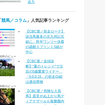
迫力
「
競馬／コラム
」人気記事ランキング
【CBC賞／前走ローテ】
該当馬最多の北九州記念
組に、昨年ワンツー決着
の函館スプリントS組が
中心
00件のビュー
【CBC賞／全頭診
断】“夏のトレンド”で注
目の5歳重賞ウイナー
「0.0.0.15」の前走GI組
は過信禁物
00件のビュー
【CBC賞／危険な人気
馬】底見せぬ上がり馬デ
ィアナザールも複勝圏内