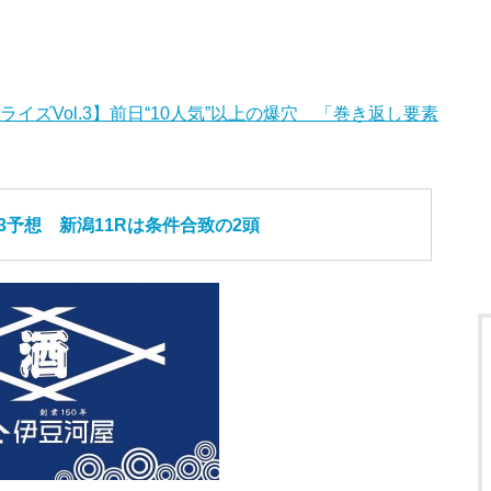
イズVol.3】前日“10人気”以上の爆穴 「巻き返し要素
3予想 新潟11Rは条件合致の2頭