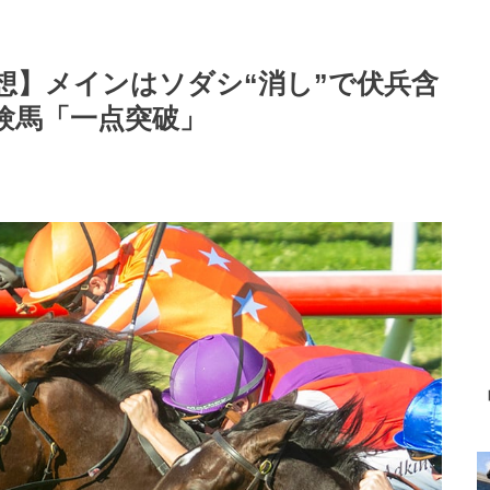
予想】メインはソダシ“消し”で伏兵含
経験馬「一点突破」