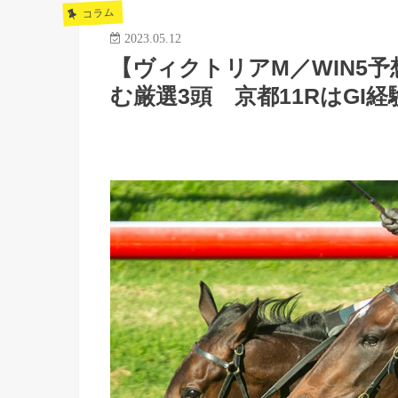
コラム
2023.05.12
【ヴィクトリアM／WIN5
む厳選3頭 京都11RはGI