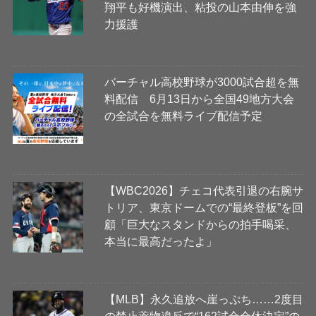
翔平も好機演出、粘投の山本由伸を強
力援護
バーチャル高校野球が3000試合超を無
料配信 6月13日から全国49地方大会
の全試合を無料ライブ配信予定
【WBC2026】チェコ代表引退の右腕サ
トリア、東京ドームでの“最終登板”を回
顧「巨大なスタンドからの拍手喝采、
本当に最高だったよ」
【MLB】永久追放へ崖っぷち……2度目