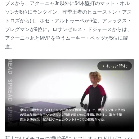
ブスから、アクーニャJr.以外に54本塁打のマット・オル
ソンが8位にランクイン。昨季王者のヒューストン・アス
トロズからは、ホセ・アルトゥーベが6位、アレックス・
ブレグマンが9位に。ロサンゼルス・ドジャースからは、
アクーニャJr.とMVPを争うムーキー・ベッツが5位に躍
進。
もっと読む
arrow_forward_ios
新人ではイチローの“愛弟子”ことフリオ・ロドリゲス（シ