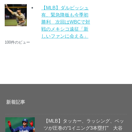
【MLB】ダルビッシュ
有、緊急降板も今季初
勝利 次回はWBCで対
戦のメキシコ遠征「新
しいファンに会える」
100件のビュー
新着記事
【MLB】タッカー、ラッシング、ベッ
ツが圧巻の“1イニング3本塁打” 大谷