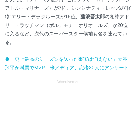
アトル・マリナーズ）が7位、シンシナティ・レッズの“怪
M
u
物”エリー・デラクルーズが16位、
藤浪晋太郎
の相棒アド
t
リー・ラッチマン（ボルチモア・オリオールズ）が20位
e
に入るなど、次代のスーパースター候補も名を連ねてい
る。
◆「史上最高のシーズンを送った事実は消えない」大谷
翔平が満票でMVP 米メディア、識者30人にアンケート
Advertisement