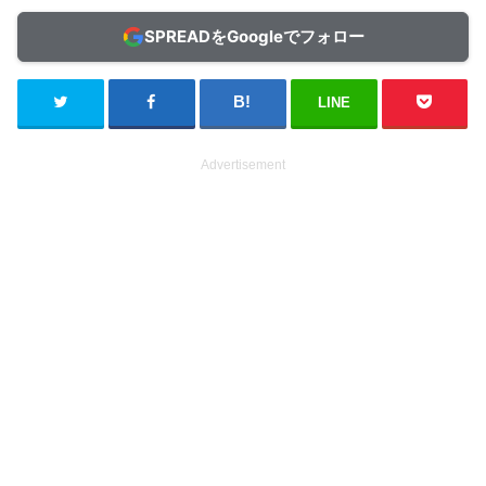
SPREADをGoogleでフォロー
LINE
Advertisement