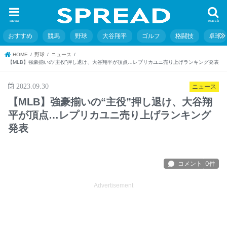
menu
search
おすすめ
競馬
野球
大谷翔平
ゴルフ
格闘技
卓球
HOME
野球
ニュース
【MLB】強豪揃いの“主役”押し退け、大谷翔平が頂点…レプリカユニ売り上げランキング発表
2023.09.30
ニュース
【MLB】強豪揃いの“主役”押し退け、大谷翔
平が頂点…レプリカユニ売り上げランキング
発表
Advertisement