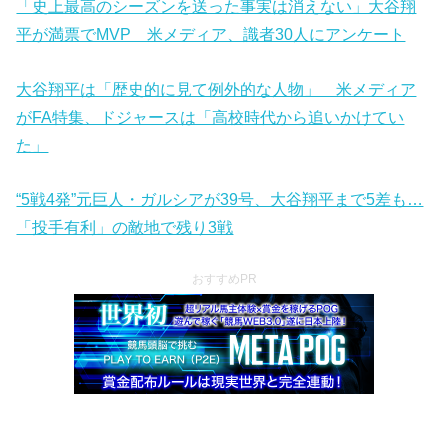
「史上最高のシーズンを送った事実は消えない」大谷翔
平が満票でMVP 米メディア、識者30人にアンケート
大谷翔平は「歴史的に見て例外的な人物」 米メディア
がFA特集、ドジャースは「高校時代から追いかけてい
た」
“5戦4発”元巨人・ガルシアが39号、大谷翔平まで5差も…
「投手有利」の敵地で残り3戦
おすすめPR