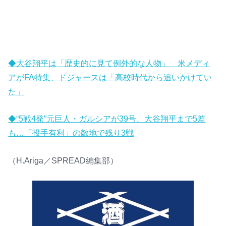
◆大谷翔平は「歴史的に見て例外的な人物」 米メディ
アがFA特集、ドジャースは「高校時代から追いかけてい
た」
◆“5戦4発”元巨人・ガルシアが39号、大谷翔平まで5差
も…「投手有利」の敵地で残り3戦
（H.Ariga／SPREAD編集部）