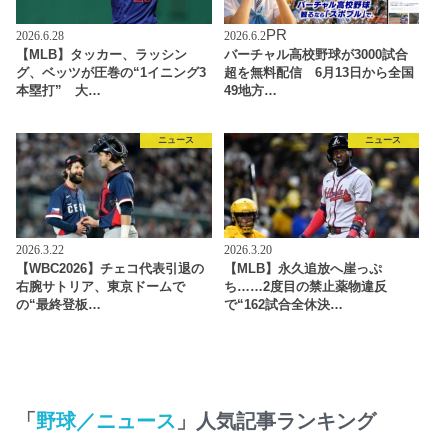
PR
2026.6.28
2026.6.2
【MLB】タッカー、ラッシン
バーチャル高校野球が3000試合
グ、ベッツが圧巻の“1イニング3
超を無料配信 6月13日から全国
本塁打” 大…
49地方…
ニュース
ニュース
2026.3.22
2026.3.20
【WBC2026】チェコ代表引退の
【MLB】永久追放へ崖っぷ
右腕サトリア、東京ドームで
ち……2度目の禁止薬物違反
の“最終登板…
で“162試合全休決…
「
野球／ニュース
」人気記事ランキング