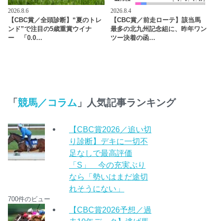
2026.8.6
2026.8.4
【CBC賞／全頭診断】“夏のトレ
【CBC賞／前走ローテ】該当馬
ンド”で注目の5歳重賞ウイナ
最多の北九州記念組に、昨年ワン
ー 「0.0…
ツー決着の函…
「
競馬／コラム
」人気記事ランキング
【CBC賞2026／追い切
り診断】デキに一切不
足なしで最高評価
「S」 今の充実ぶり
なら「勢いはまだ途切
れそうにない」
700件のビュー
【CBC賞2026予想／過