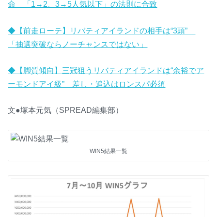
命 「1→2、3→5人気以下」の法則に合致
◆【前走ローテ】リバティアイランドの相手は“3頭”
「抽選突破ならノーチャンスではない」
◆【脚質傾向】三冠狙うリバティアイランドは“余裕でア
ーモンドアイ級” 差し・追込はロンスパ必須
文●塚本元気（SPREAD編集部）
WIN5結果一覧