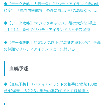
◆【データ攻略】人気一角に“リバティアイランド級の信
頼度” 「馬券内率80%」条件に雨上がりの馬場なら……
◆【データ攻略】“マジックキャッスル級の大穴”が浮上
「1.2.1.1」条件でリバティアイランドのヒモ穴警戒
◆【データ攻略】想定5人気以下に“馬券内率100％” 最高
の枠順でリバティアイランドに一矢報いる
血統予想
◆【血統予想】リバティアイランドの相手に“単勝100倍
超え”爆穴 「3.2.2.3」馬券内率70％でヒモ候補浮上