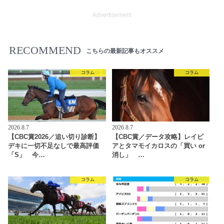
Advertisement
RECOMMEND
こちらの最新記事もオススメ
コラム
コラム
2026.8.7
2026.8.7
【CBC賞2026／追い切り診断】
【CBC賞／データ攻略】レイピ
デキに一切不足なしで最高評価
アとタマモイカロスの「買い or
「S」 今…
消し」 …
コラム
コラム