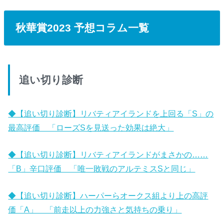
秋華賞2023 予想コラム一覧
追い切り診断
◆【追い切り診断】リバティアイランドを上回る「S」の
最高評価 「ローズSを見送った効果は絶大」
◆【追い切り診断】リバティアイランドがまさかの……
「B」辛口評価 「唯一敗戦のアルテミスSと同じ」
◆【追い切り診断】ハーパーらオークス組より上の高評
価「A」 「前走以上の力強さと気持ちの乗り」