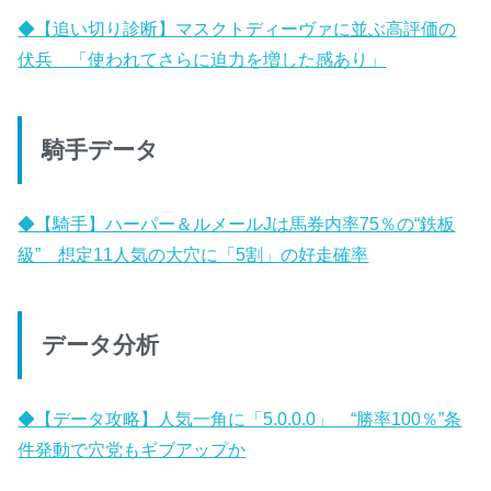
◆【追い切り診断】マスクトディーヴァに並ぶ高評価の
伏兵 「使われてさらに迫力を増した感あり」
騎手データ
◆【騎手】ハーパー＆ルメールJは馬券内率75％の“鉄板
級” 想定11人気の大穴に「5割」の好走確率
データ分析
◆【データ攻略】人気一角に「5.0.0.0」 “勝率100％”条
件発動で穴党もギブアップか