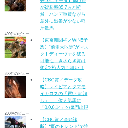
去10年データ】逃げ馬
が複勝率85.7％と断
然 ハンデ重賞ながら
意外に出番が少ない軽
斤量馬
400件のビュー
【東京新聞杯／WIN5予
想】“前走大敗馬”がマス
クトディーヴァを破る
可能性 きさらぎ賞は
想定2桁人気も狙い目
300件のビュー
【CBC賞／データ攻
略】レイピアとタマモ
イカロスの「買い or 消
し」 上位人気馬に
「0.0.0.14」の鬼門出現
200件のビュー
【CBC賞／全頭診
断】“夏のトレンド”で注