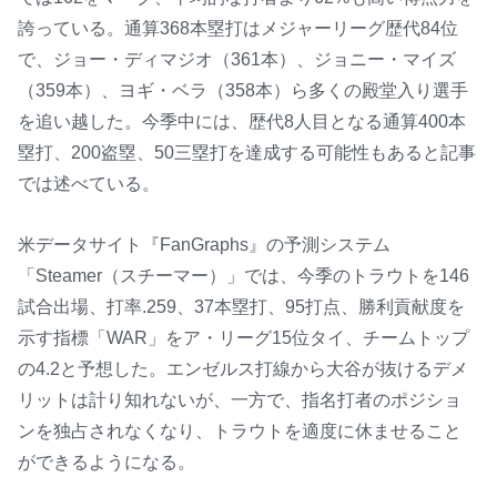
誇っている。通算368本塁打はメジャーリーグ歴代84位
で、ジョー・ディマジオ（361本）、ジョニー・マイズ
（359本）、ヨギ・ベラ（358本）ら多くの殿堂入り選手
を追い越した。今季中には、歴代8人目となる通算400本
塁打、200盗塁、50三塁打を達成する可能性もあると記事
では述べている。
米データサイト『FanGraphs』の予測システム
「Steamer（スチーマー）」では、今季のトラウトを146
試合出場、打率.259、37本塁打、95打点、勝利貢献度を
示す指標「WAR」をア・リーグ15位タイ、チームトップ
の4.2と予想した。エンゼルス打線から大谷が抜けるデメ
リットは計り知れないが、一方で、指名打者のポジショ
ンを独占されなくなり、トラウトを適度に休ませること
ができるようになる。