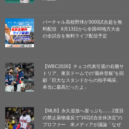
バーチャル高校野球が3000試合超を無
料配信 6月13日から全国49地方大会
の全試合を無料ライブ配信予定
【WBC2026】チェコ代表引退の右腕サ
トリア、東京ドームでの“最終登板”を回
顧「巨大なスタンドからの拍手喝采、
本当に最高だったよ」
【MLB】永久追放へ崖っぷち……2度目
の禁止薬物違反で“162試合全休決定”の
プロファー 米メディアが議論「なぜ