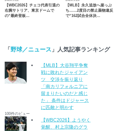
【WBC2026】チェコ代表引退の
【MLB】永久追放へ崖っぷ
右腕サトリア、東京ドームで
ち……2度目の禁止薬物違反
の“最終登板…
で“162試合全休決…
「
野球／ニュース
」人気記事ランキング
【MLB】大谷翔平争奪
戦に敗れたジャイアン
ツ 交渉を振り返り
「南カリフォルニアに
留まりたいのだと感じ
た」 条件はドジャース
に匹敵と明かす
100件のビュー
【WBC2026】ようやく
覚醒、村上宗隆のグラ