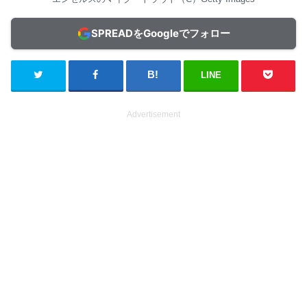
SPREADをGoogleでフォロー
LINE
Advertisement