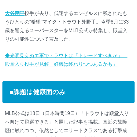
大谷翔平
投手が去り、低迷するエンゼルスに残されたも
うひとりの“希望”
マイク・トラウト
外野手。今季8月に33
歳を迎えるスーパースターをMLB公式が特集し、殿堂入
りの可能性について言及した。
◆光明見えぬエ軍でトラウトは「トレードすべきか」
殿堂入り投手が見解「好機は終わりつつあるかも」
■課題は健康面のみ
MLB公式は18日（日本時間19日）「トラウトは殿堂入り
へ向けて飛躍できる」と題した記事を掲載。直近の故障
歴に触れつつ、依然としてエリートクラスである打撃成