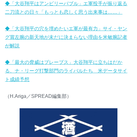
◆「大谷翔平はアンビリーバブル」エ軍投手が振り返る
二刀流との日々「もっとも恋しく思う出来事は……」
◆「大谷翔平の穴を埋めたいエ軍が最有力」サイ・ヤン
グ賞左腕の新天地が未だに決まらない理由を米敏腕記者
が解説
◆「最大の脅威はブレーブス」大谷翔平に立ちはだか
る、ナ・リーグ打撃部門のライバルたち 米データサイ
ト成績予想
（H.Ariga／SPREAD編集部）