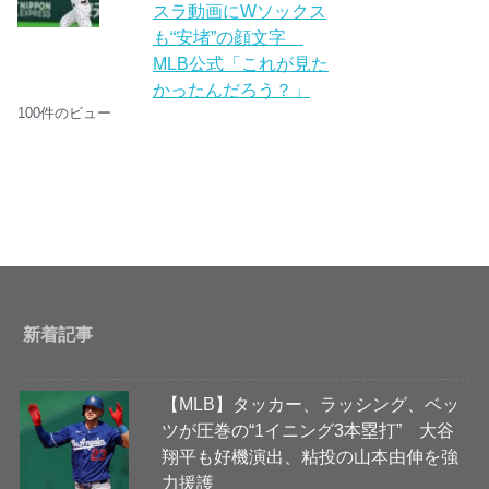
スラ動画にWソックス
も“安堵”の顔文字
MLB公式「これが見た
かったんだろう？」
100件のビュー
新着記事
【MLB】タッカー、ラッシング、ベッ
ツが圧巻の“1イニング3本塁打” 大谷
翔平も好機演出、粘投の山本由伸を強
力援護