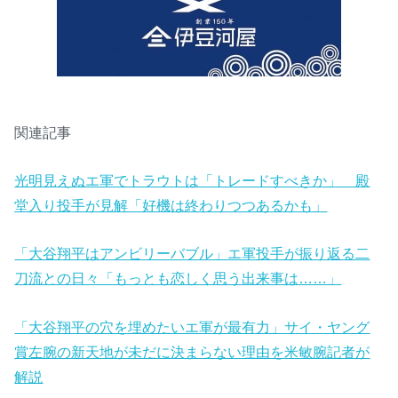
関連記事
光明見えぬエ軍でトラウトは「トレードすべきか」 殿
堂入り投手が見解「好機は終わりつつあるかも」
「大谷翔平はアンビリーバブル」エ軍投手が振り返る二
刀流との日々「もっとも恋しく思う出来事は……」
「大谷翔平の穴を埋めたいエ軍が最有力」サイ・ヤング
賞左腕の新天地が未だに決まらない理由を米敏腕記者が
解説