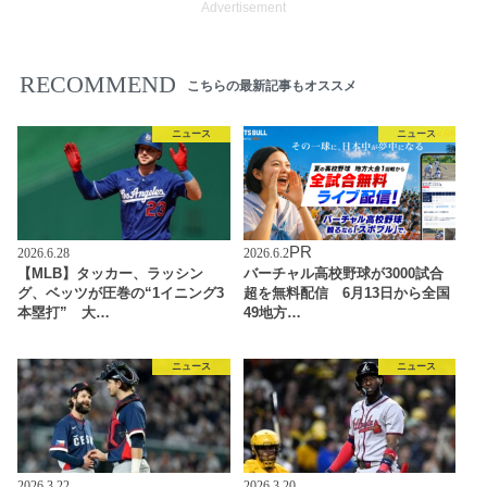
Advertisement
RECOMMEND
こちらの最新記事もオススメ
ニュース
ニュース
PR
2026.6.28
2026.6.2
【MLB】タッカー、ラッシン
バーチャル高校野球が3000試合
グ、ベッツが圧巻の“1イニング3
超を無料配信 6月13日から全国
本塁打” 大…
49地方…
ニュース
ニュース
2026.3.22
2026.3.20