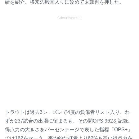
績を紹介。将来の殿堂入りに改めて太鼓判を押した。
Advertisement
トラウトは過去3シーズンで4度の負傷者リスト入り、わ
ずか237試合の出場に留まるも、その間OPS.962を記録。
得点力の大きさをパーセンテージで表した指標「OPS+」
では162をマーク、平均的な打者より62%も高い得点力を