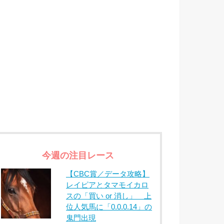
サイルーン4着（サトノレーヴ1着）
サイルーン4着（アサカラキング9着）
ニシノスーベニア2着
（アサカラキング9着）
トゥデイイズザデイ10着
今週の注目レース
【CBC賞／データ攻略】
レイピアとタマモイカロ
スの「買い or 消し」 上
位人気馬に「0.0.0.14」の
鬼門出現