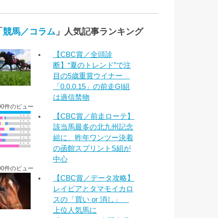
「
競馬／コラム
」人気記事ランキング
【CBC賞／全頭診
断】“夏のトレンド”で注
目の5歳重賞ウイナー
「0.0.0.15」の前走GI組
は過信禁物
00件のビュー
【CBC賞／前走ローテ】
該当馬最多の北九州記念
組に、昨年ワンツー決着
の函館スプリントS組が
中心
00件のビュー
【CBC賞／データ攻略】
レイピアとタマモイカロ
スの「買い or 消し」
上位人気馬に