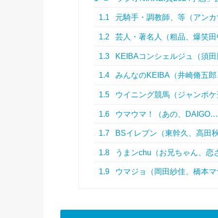
1.1
元騎手・調教師、等（アンカ
1.2
芸人・著名人（粗品、爆笑田
1.3
KEIBAコンシェルジュ（須
1.4
みんなのKEIBA（井崎脩五
1.5
ウイニング競馬（ジャンポケ
1.6
ウマウマ！（あの、DAIGO
1.7
BSイレブン（東幹久、高田
1.8
うまンchu（お兄ちゃん、恋
1.9
ウマジョ（岡田紗佳、橋本マ