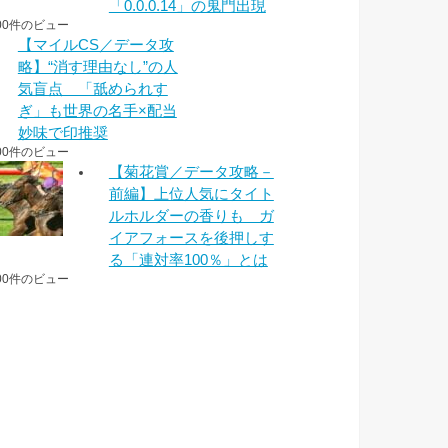
「0.0.0.14」の鬼門出現
00件のビュー
【マイルCS／データ攻
略】“消す理由なし”の人
気盲点 「舐められす
ぎ」も世界の名手×配当
妙味で印推奨
00件のビュー
【菊花賞／データ攻略－
前編】上位人気にタイト
ルホルダーの香りも ガ
イアフォースを後押しす
る「連対率100％」とは
00件のビュー