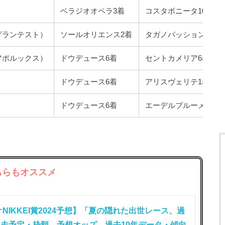
）
ベラジオオペラ3着
コスタボニータ10着
グランテスト）
ソールオリエンス2着
タガノパッション15着
アポルックス）
ドウデュース6着
セントカメリア6着
ドウデュース6着
アリスヴェリテ1着
）
ドウデュース6着
エーデルブルーメ2着
ちらもオススメ
NIKKEI賞2024予想】「夏の隠れた出世レース、過
出走予定・枠順、予想オッズ、過去10年データ・傾向