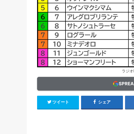
ラジオN
SPRE
ツイート
シェア