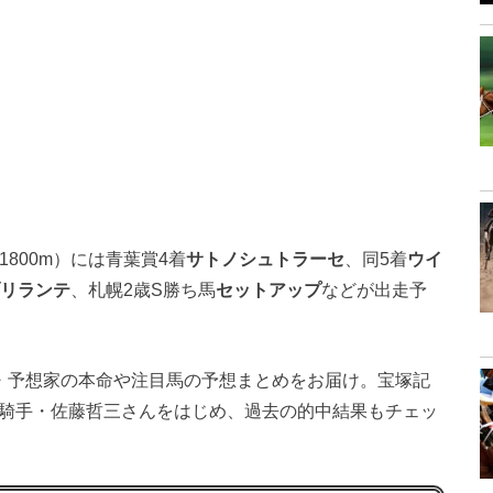
芝1800m）には青葉賞4着
サトノシュトラーセ
、同5着
ウイ
リランテ
、札幌2歳S勝ち馬
セットアップ
などが出走予
・予想家の本命や注目馬の予想まとめをお届け。宝塚記
元騎手・佐藤哲三さんをはじめ、過去の的中結果もチェッ