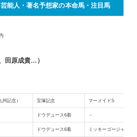
予想」芸能人・著名予想家の本命馬・注目馬
内
、田原成貴…）
北九州記念）
宝塚記念
マーメイドS
ドウデュース6着
－
ドウデュース6着
ミッキーゴージャス13