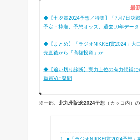
最
◆【七夕賞2024予想／特集】「7月7日決
予定・枠順、予想オッズ、過去10年データ
◆【まとめ】「ラジオNIKKEI賞2024
売直後から「高額投資」か
◆【追い切り診断】実力上位の有力候補に
重賞Vに疑問
※一部、
北九州記念2024
予想（カッコ内）の
1
■「ラジオNIKKEI賞2024予