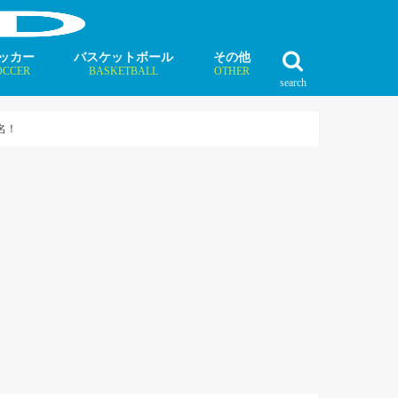
ッカー
バスケットボール
その他
OCCER
BASKETBALL
OTHER
search
最新記事
最新記事
最新記事
最新記事
最新記事
最新記事
最新記事
最新記事
最新記事
ュース
ラム
ンタビュー
ニュース
コラム
インタビュー
ボクシング
ラグビー
テニス
モータースポーツ
ダンス
フィギュアスケート
水泳
陸上競技
その他競技
名！