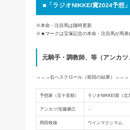
■「ラジオNIKKEI賞2024
※本命・注目馬は随時更新
※★マークは宝塚記念の本命・注目馬が馬券
元騎手・調教師、等（アンカツ
→→→右へスクロール（前回の結果）→→→
予想家（五十音順）
ラジオNIKKEI賞（
アンカツ/安藤勝己
－
岡田牧雄
ウインマクシマム