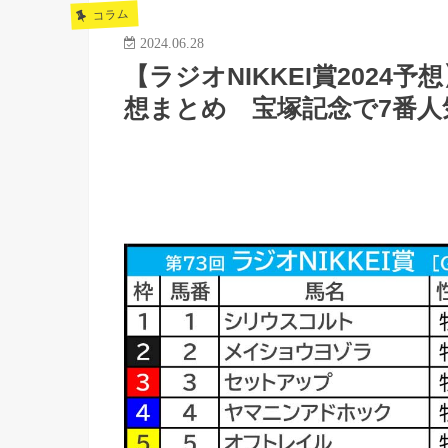
コラム
2024.06.28
【ラジオNIKKEI賞202
想まとめ 宝塚記念で7番人