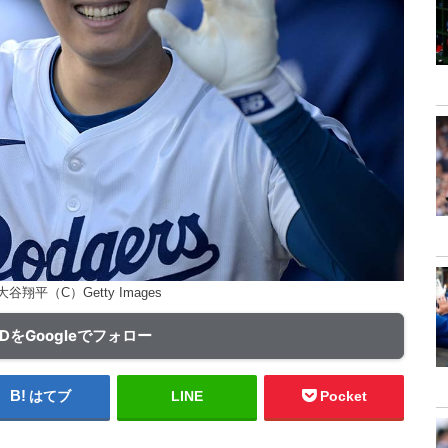
翔平（C）Getty Images
ADをGoogleでフォロー
はてブ
LINE
Pocket