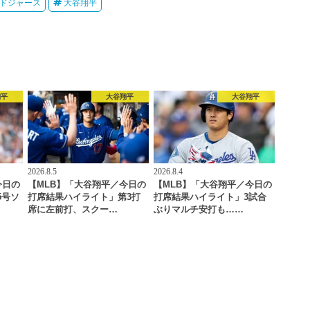
ドジャース
大谷翔平
翔平
大谷翔平
大谷翔平
2026.8.5
2026.8.4
今日の
【MLB】「大谷翔平／今日の
【MLB】「大谷翔平／今日の
5号ソ
打席結果ハイライト」第3打
打席結果ハイライト」3試合
席に左前打、スクー…
ぶりマルチ安打も……