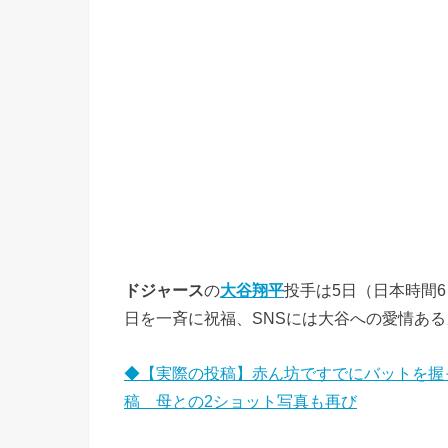
ドジャース
の
大谷翔平
投手は5日（日本時間
日を一斉に祝福、SNSには大谷への愛情あ
◆【実際の投稿】赤ん坊ですでにバットを握
稿 母との2ショット写真も再び