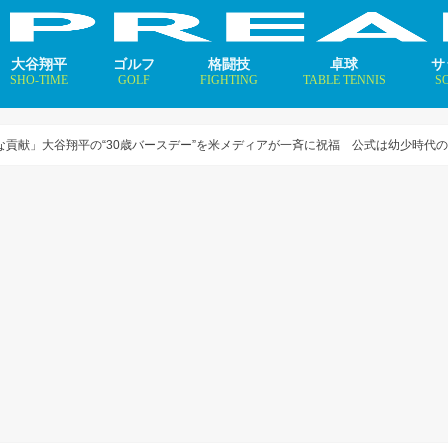
大谷翔平
ゴルフ
格闘技
卓球
サ
SHO-TIME
GOLF
FIGHTING
TABLE TENNIS
S
支えるメソッド×AI
ニュース
コラム
インタビュー
ニュース
コラム
平野美宇 プロフィール／
早田ひな プロフィール／
張本美和 プロフィール／
伊藤美誠 プロフィール／
大藤沙月 プロフィール／
長﨑美柚 プロフィール／
木原美悠 プロフィール／
張本智和 プロフィール／
戸上隼輔 プロフィール／
ニ
コ
イ
な貢献」大谷翔平の“30歳バースデー”を米メディアが一斉に祝福 公式は幼少時代