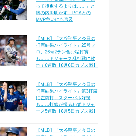
って後退するよりは……」と
胸の内を明かす PCAとの
MVP争いにも言及
【MLB】「大谷翔平／今日の
打席結果ハイライト」25号ソ
ロ、26号2ラン含む猛打賞
も……ドジャース乱打戦に敗
れて6連敗【8月6日カブス戦】
【MLB】「大谷翔平／今日の
打席結果ハイライト」第3打席
に左前打、スクーバル好投
も……打線が振るわずドジャ
ース5連敗【8月5日カブス戦】
【MLB】「大谷翔平／今日の