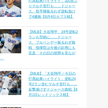
打席結果ハイライト」3試合ぶ
りマルチ安打も……ドジャー
ス、投手陣振るわず逆転負け
で4連敗【8月4日カブス戦】
【MLB】大谷翔平、24号逆転2
ランも空砲に……ドジャー
ス、ブルペンデー振るわず敗
戦 指揮官は今後の起用にも
言及「その日の状態を見なが
ら」
【MLB】「大谷翔平／今日の
打席結果ハイライト」逆転24
号2ラン含むマルチ安打も……
反撃凌げずドジャース敗戦【8
月1日レッドソックス戦】