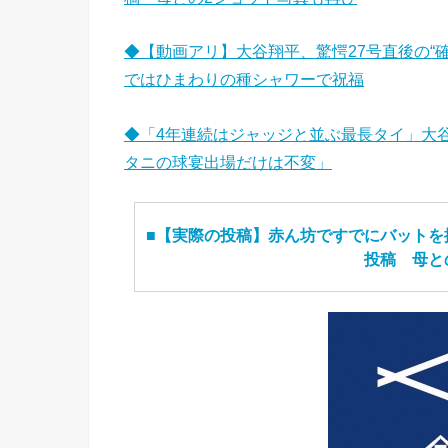
◆【動画アリ】大谷翔平、驚愕27号直後の“
ではひまわりの種シャワーで祝福
◆「4年連続はジャッジと並ぶ最長タイ」大
タニの球宴出場だけは不変」
■【実際の投稿】赤ん坊ですでにバットを
投稿 母と