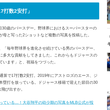
7打数2安打」
日30歳のバースデー。野球界におけるスーパースターの
が母と写った2ショットなど複数の写真を投稿した。
、「毎年野球界を進化させ続けている男のバースデー、
に多大な貢献をしてきました。これからもドジャースの
ています」と、祝福をつづった。
算で17打数2安打。2019年にアストロズのエース、ジ
本塁打を放っている。ドジャース移籍で迎えた節目の30
は飛び出すか。
4
っている…！大谷翔平の幼少期の写真をMLB公式が投