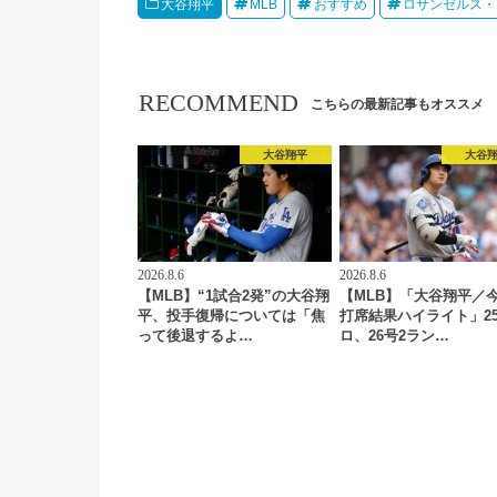
大谷翔平
MLB
おすすめ
ロサンゼルス・
RECOMMEND
こちらの最新記事もオススメ
大谷翔平
大谷
2026.8.6
2026.8.6
【MLB】“1試合2発”の大谷翔
【MLB】「大谷翔平／
平、投手復帰については「焦
打席結果ハイライト」2
って後退するよ…
ロ、26号2ラン…