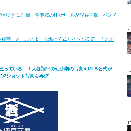
確信歩き”に注目 争奪戦のHRボールが観客直撃、ベンチ
7
谷翔平、オールスター出場に公式サイトが反応 「オオ
握っている…！大谷翔平の幼少期の写真をMLB公式が
4
の2ショット写真も再び
1