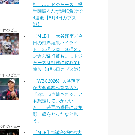
打も……ドジャース、投
手陣振るわず逆転負けで
4連敗【8月4日カブス
戦】
00件のビュー
【MLB】「大谷翔平／今
日の打席結果ハイライ
ト」25号ソロ、26号2ラ
ン含む猛打賞も……ドジ
ャース乱打戦に敗れて6
連敗【8月6日カブス戦】
00件のビュー
【WBC2026】大谷翔平
が大会連覇へ意気込み
「2点、3点離されること
も想定していかない
と」 若手の成長には笑
顔「歳をとったなと思
う」
00件のビュー
【MLB】“1試合2発”の大