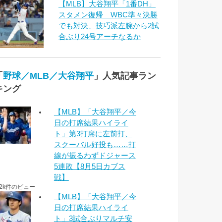
【MLB】大谷翔平「1番DH」
スタメン復帰 WBC準々決勝
でも対決、技巧派左腕から2試
合ぶり24号アーチなるか
「
野球／MLB／大谷翔平
」人気記事ラン
キング
【MLB】「大谷翔平／今
日の打席結果ハイライ
ト」第3打席に左前打、
スクーバル好投も……打
線が振るわずドジャース
5連敗【8月5日カブス
戦】
.2k件のビュー
【MLB】「大谷翔平／今
日の打席結果ハイライ
ト」3試合ぶりマルチ安