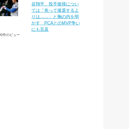
谷翔平、投手復帰につい
ては「焦って後退するよ
りは……」と胸の内を明
かす PCAとのMVP争い
にも言及
00件のビュー