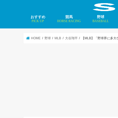
おすすめ
競馬
野球
PICK UP
HORSE RACING
BASEBALL
ニュース
コラム
インタビュー
矢田修 最新記事
MLBトップ投手を
HOME
野球
MLB
大谷翔平
【MLB】「野球界に多大