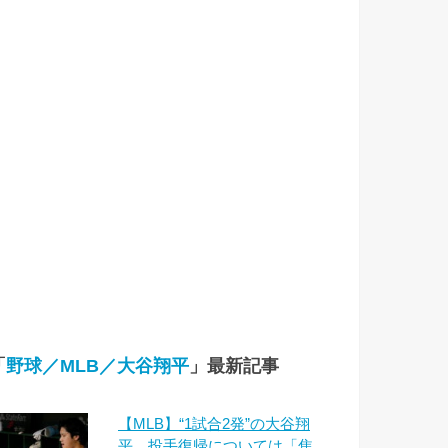
「
野球／MLB／大谷翔平
」最新記事
【MLB】“1試合2発”の大谷翔
平、投手復帰については「焦