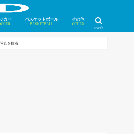
ッカー
バスケットボール
その他
OCCER
BASKETBALL
OTHER
search
最新記事
最新記事
最新記事
最新記事
最新記事
最新記事
最新記事
最新記事
最新記事
ュース
ラム
ンタビュー
ニュース
コラム
インタビュー
ボクシング
ラグビー
テニス
モータースポーツ
ダンス
フィギュアスケート
水泳
陸上競技
その他競技
の写真を投稿