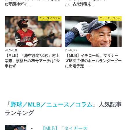
た守護神ディ…
ル、古巣帰還を…
ニュース／コラム
ニュース／コラム
2026.8.8
2026.8.7
【MLB】「滞空時間7.0秒」村上
【MLB】イチロー氏、マリナー
宗隆、規格外の25号アーチは“今
ズ球団主催のホームランダービー
季わず…
に出場予定 …
「
野球／MLB／ニュース／コラム
」人気記事
ランキング
【MLB】「タイガース