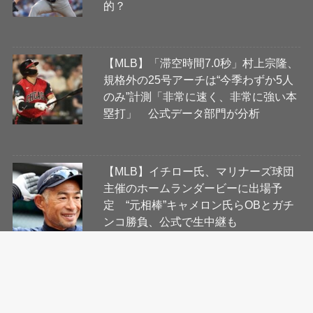
的？
【MLB】「滞空時間7.0秒」村上宗隆、
規格外の25号アーチは“今季わずか5人
のみ”計測「非常に速く、非常に強い本
塁打」 公式データ部門が分析
【MLB】イチロー氏、マリナーズ球団
主催のホームランダービーに出場予
定 “元相棒”キャメロン氏らOBとガチ
ンコ勝負、公式で生中継も