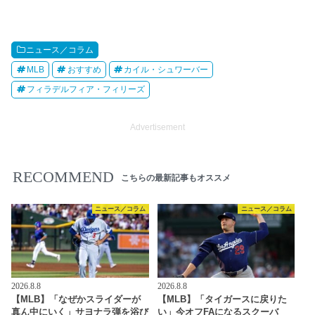
ニュース／コラム
MLB
おすすめ
カイル・シュワーバー
フィラデルフィア・フィリーズ
Advertisement
RECOMMEND
こちらの最新記事もオススメ
ニュース／コラム
ニュース／コラム
2026.8.8
2026.8.8
【MLB】「なぜかスライダーが
【MLB】「タイガースに戻りた
真ん中にいく」サヨナラ弾を浴び
い」今オフFAになるスクーバ