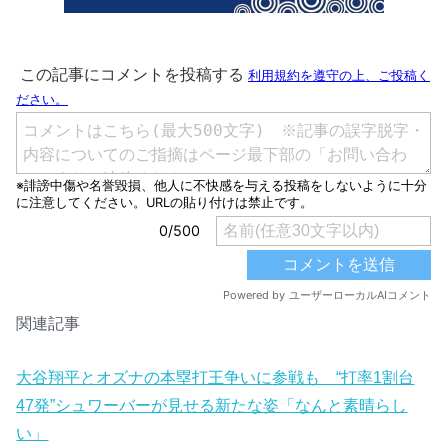
関連記事
大谷翔平とオズナの本塁打王争いに参戦も “打率1割台
47発”シュワーバーが見せる新たな姿「なんと素晴らし
い」