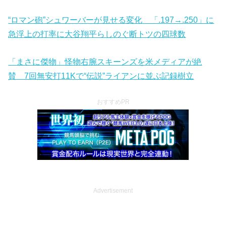
“ロマン砲”シュワーバーが見せる変化 「.197→.250」に
急浮上の打率に大谷翔平らしのぐ断トツの四球数
「まさに傑物」怪物右腕スキーンズを米メディアが絶
賛 7回無安打11Kで“伝説”ライアンに並ぶ記録樹立
おすすめPR
Advertisement