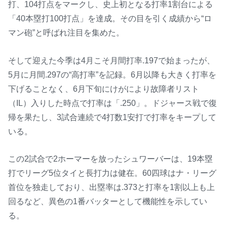
打、104打点をマークし、史上初となる打率1割台による
「40本塁打100打点」を達成。その目を引く成績から“ロ
マン砲”と呼ばれ注目を集めた。
そして迎えた今季は4月こそ月間打率.197で始まったが、
5月に月間.297の“高打率”を記録。6月以降も大きく打率を
下げることなく、6月下旬にけがにより故障者リスト
（IL）入りした時点で打率は「.250」。ドジャース戦で復
帰を果たし、3試合連続で4打数1安打で打率をキープして
いる。
この2試合で2ホーマーを放ったシュワーバーは、19本塁
打でリーグ5位タイと長打力は健在。60四球はナ・リーグ
首位を独走しており、出塁率は.373と打率を1割以上も上
回るなど、異色の1番バッターとして機能性を示してい
る。