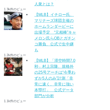
人衆とは？
1.3k件のビュー
【MLB】イチロー氏、
マリナーズ球団主催の
ホームランダービーに
出場予定 “元相棒”キャ
メロン氏らOBとガチン
コ勝負、公式で生中継
も
1.2k件のビュー
【MLB】「滞空時間7.0
秒」村上宗隆、規格外
の25号アーチは“今季わ
ずか5人のみ”計測「非
常に速く、非常に強い
本塁打」 公式データ
部門が分析
1.1k件のビュー