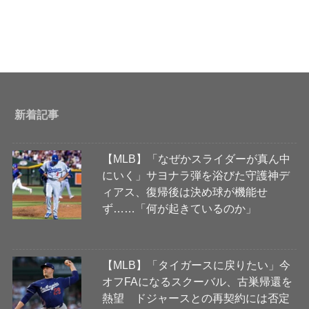
新着記事
【MLB】「なぜかスライダーが真ん中
にいく」サヨナラ弾を浴びた守護神デ
ィアス、復帰後は決め球が機能せ
ず……「何が起きているのか」
【MLB】「タイガースに戻りたい」今
オフFAになるスクーバル、古巣帰還を
熱望 ドジャースとの再契約には否定