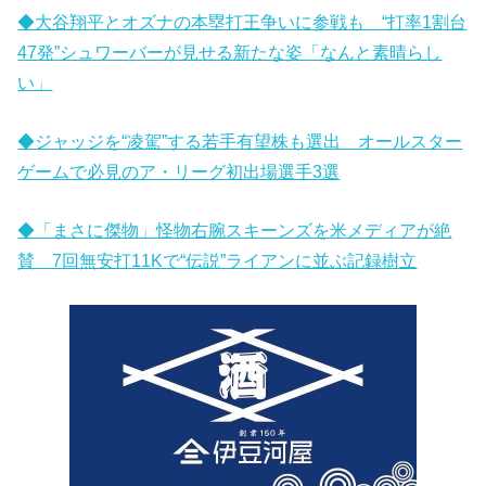
◆大谷翔平とオズナの本塁打王争いに参戦も “打率1割台
47発”シュワーバーが見せる新たな姿「なんと素晴らし
い」
◆ジャッジを“凌駕”する若手有望株も選出 オールスター
ゲームで必見のア・リーグ初出場選手3選
◆「まさに傑物」怪物右腕スキーンズを米メディアが絶
賛 7回無安打11Kで“伝説”ライアンに並ぶ記録樹立