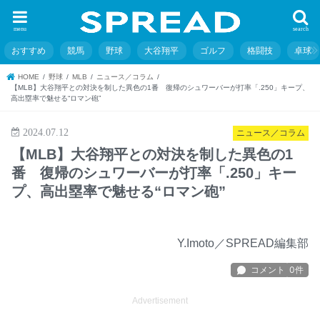
menu
search
おすすめ
競馬
野球
大谷翔平
ゴルフ
格闘技
卓球
HOME
野球
MLB
ニュース／コラム
【MLB】大谷翔平との対決を制した異色の1番 復帰のシュワーバーが打率「.250」キープ、
高出塁率で魅せる“ロマン砲”
2024.07.12
ニュース／コラム
【MLB】大谷翔平との対決を制した異色の1
番 復帰のシュワーバーが打率「.250」キー
プ、高出塁率で魅せる“ロマン砲”
Y.Imoto／SPREAD編集部
Advertisement