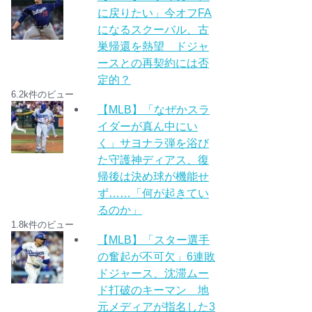
に戻りたい」今オフFA
になるスクーバル、古
巣帰還を熱望 ドジャ
ースとの再契約には否
定的？
6.2k件のビュー
【MLB】「なぜかスラ
イダーが真ん中にい
く」サヨナラ弾を浴び
た守護神ディアス、復
帰後は決め球が機能せ
ず……「何が起きてい
るのか」
1.8k件のビュー
【MLB】「スター選手
の奮起が不可欠」6連敗
ドジャース、沈滞ムー
ド打破のキーマン 地
元メディアが指名した3