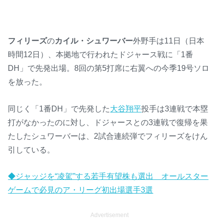
フィリーズ
の
カイル・シュワーバー
外野手は11日（日本
時間12日）、本拠地で行われたドジャース戦に「1番
DH」で先発出場。8回の第5打席に右翼への今季19号ソロ
を放った。
同じく「1番DH」で先発した
大谷翔平
投手は3連戦で本塁
打がなかったのに対し、ドジャースとの3連戦で復帰を果
たしたシュワーバーは、2試合連続弾でフィリーズをけん
引している。
◆ジャッジを“凌駕”する若手有望株も選出 オールスター
ゲームで必見のア・リーグ初出場選手3選
Advertisement