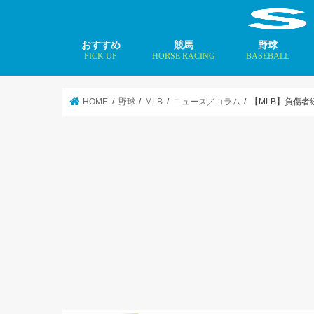
おすすめ
競馬
野球
PICK UP
HORSE RACING
BASEBALL
ニュース
コラム
インタビュー
矢田修 最新記事
MLBトップ投手を
HOME
野球
MLB
ニュース／コラム
【MLB】負傷