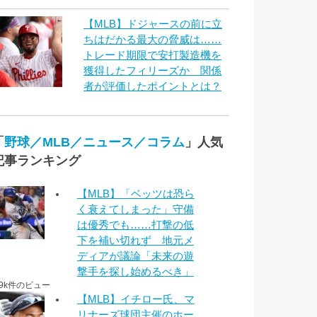
【MLB】ドジャースの前に立
ちはだかる最大の脅威は……
トレード期限で安打製造機を
獲得したフィリーズか 関係
者が評価したポイントとは？
「
野球／MLB／ニュース／コラム
」人気
記事ランキング
【MLB】「ベッツは恐ら
く衰えてしまった」守備
は優秀でも……打撃の低
下を補い切れず 地元メ
ディアが議論「未来の遊
撃手を探し始めるべき」
.9k件のビュー
【MLB】イチロー氏、マ
リナーズ球団主催のホー