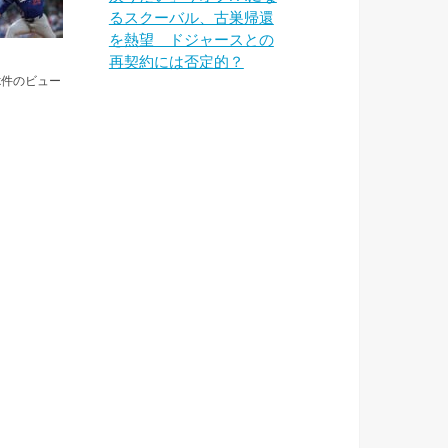
るスクーバル、古巣帰還
を熱望 ドジャースとの
再契約には否定的？
k件のビュー