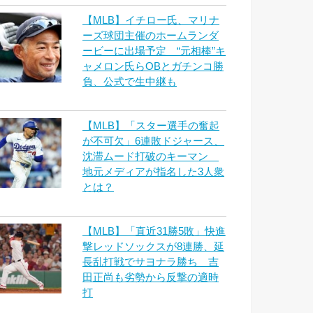
【MLB】イチロー氏、マリナ
ーズ球団主催のホームランダ
ービーに出場予定 “元相棒”キ
ャメロン氏らOBとガチンコ勝
負、公式で生中継も
【MLB】「スター選手の奮起
が不可欠」6連敗ドジャース、
沈滞ムード打破のキーマン
地元メディアが指名した3人衆
とは？
【MLB】「直近31勝5敗」快進
撃レッドソックスが8連勝、延
長乱打戦でサヨナラ勝ち 吉
田正尚も劣勢から反撃の適時
打