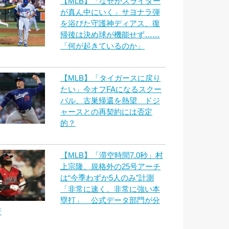
【MLB】「なぜかスライダー
が真ん中にいく」サヨナラ弾
を浴びた守護神ディアス、復
帰後は決め球が機能せず……
「何が起きているのか」
【MLB】「タイガースに戻り
たい」今オフFAになるスクー
バル、古巣帰還を熱望 ドジ
ャースとの再契約には否定
的？
【MLB】「滞空時間7.0秒」村
上宗隆、規格外の25号アーチ
は“今季わずか5人のみ”計測
「非常に速く、非常に強い本
塁打」 公式データ部門が分
析