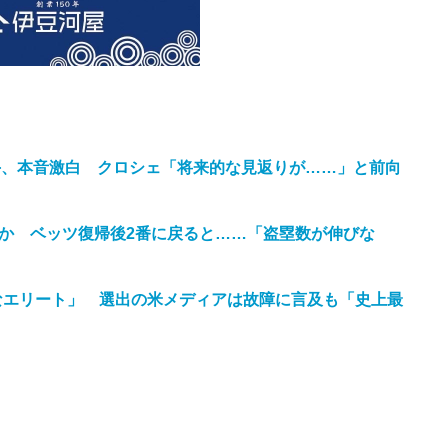
手、本音激白 クロシェ「将来的な見返りが……」と前向
難か ベッツ復帰後2番に戻ると……「盗塁数が伸びな
なエリート」 選出の米メディアは故障に言及も「史上最