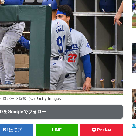
バーツ監督（C）Getty Images
ADをGoogleでフォロー
はてブ
LINE
Pocket