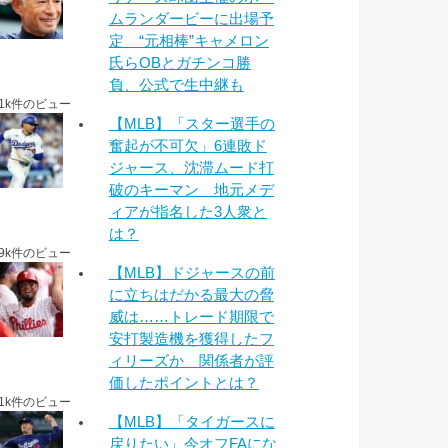
ムランダービーに出場予
定 “元相棒”キャメロン
氏らOBとガチンコ勝
負、公式で生中継も
.1k件のビュー
【MLB】「スター選手の
奮起が不可欠」6連敗ド
ジャース、沈滞ムード打
破のキーマン 地元メデ
ィアが指名した3人衆と
は？
.9k件のビュー
【MLB】ドジャースの前
に立ちはだかる最大の脅
威は……トレード期限で
安打製造機を獲得したフ
ィリーズか 関係者が評
価したポイントとは？
.1k件のビュー
【MLB】「タイガースに
戻りたい」今オフFAにな