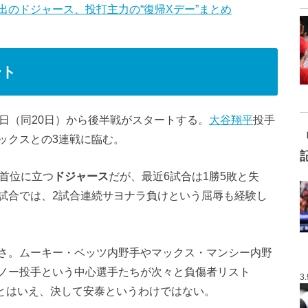
のドジャース、投打主力の“復帰Xデー”まとめ
ート
日（同20日）から後半戦がスタートする。
大谷翔平
投手
ックスとの3連戦に臨む。
て首位に立つ
ドジャース
だが、最近6試合は1勝5敗と失
試合では、2試合連続サヨナラ負けという屈辱も経験し
さ。ムーキー・ベッツ内野手やマックス・マンシー内野
ノー投手という中心選手たちが次々と負傷者リスト
3
るとはいえ、決して安泰というわけではない。