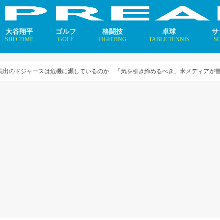
大谷翔平
ゴルフ
格闘技
卓球
サ
SHO-TIME
GOLF
FIGHTING
TABLE TENNIS
S
支えるメソッド×AI
ニュース
コラム
インタビュー
ニュース
コラム
平野美宇 プロフィール／
早田ひな プロフィール／
張本美和 プロフィール／
伊藤美誠 プロフィール／
大藤沙月 プロフィール／
長﨑美柚 プロフィール／
木原美悠 プロフィール／
張本智和 プロフィール／
戸上隼輔 プロフィール／
ニ
コ
イ
者続出のドジャースは危機に瀕しているのか 「気を引き締めるべき」米メディアが