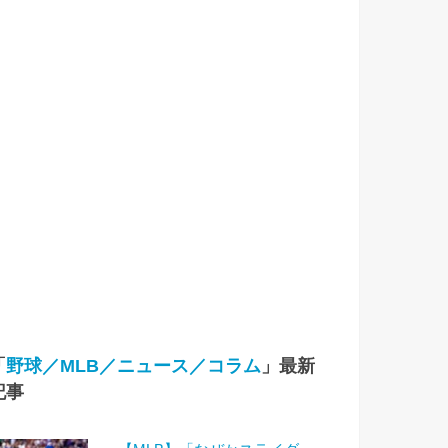
「
野球／MLB／ニュース／コラム
」最新
記事