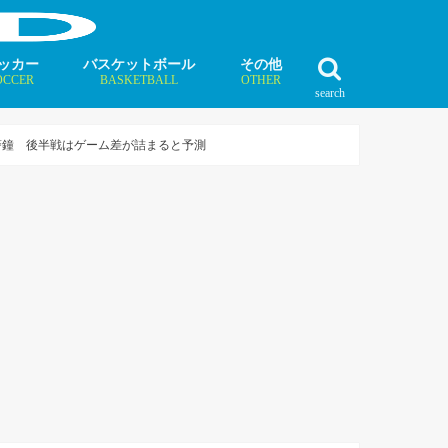
ッカー
バスケットボール
その他
OCCER
BASKETBALL
OTHER
search
最新記事
最新記事
最新記事
最新記事
最新記事
最新記事
最新記事
最新記事
最新記事
ュース
ラム
ンタビュー
ニュース
コラム
インタビュー
ボクシング
ラグビー
テニス
モータースポーツ
ダンス
フィギュアスケート
水泳
陸上競技
その他競技
警鐘 後半戦はゲーム差が詰まると予測