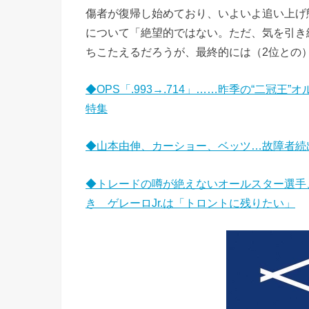
傷者が復帰し始めており、いよいよ追い上げ
について「絶望的ではない。ただ、気を引き
ちこたえるだろうが、最終的には（2位との
◆OPS「.993→.714」……昨季の“二冠
特集
◆山本由伸、カーショー、ベッツ…故障者続出
◆トレードの噂が絶えないオールスター選手
き ゲレーロJr.は「トロントに残りたい」