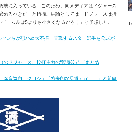
態勢に入っている。このため、同メディアはドジャース
締めるべきだ」と指摘。結論としては「ドジャースは持
）ゲーム差は5よりも小さくなるだろう」と予想した。
1
王”オルソンらが思わぬ大不振 苦戦するスター選手を公式が
のドジャース、投打主力の“復帰Xデー”まとめ
、本音激白 クロシェ「将来的な見返りが……」と前向