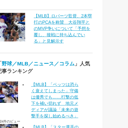
【MLB】ロバーツ監督、2本塁
打のPCAを称賛 大谷翔平と
のMVP争いについて「予想を
覆し、接戦に持ち込んでい
る」と見解示す
「
野球／MLB／ニュース／コラム
」人気
記事ランキング
【MLB】「ベッツは恐ら
く衰えてしまった」守備
は優秀でも……打撃の低
下を補い切れず 地元メ
ディアが議論「未来の遊
撃手を探し始めるべき」
.1k件のビュー
【MLB】「スター選手の