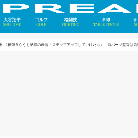
大谷翔平
ゴルフ
格闘技
卓球
サ
SHO-TIME
GOLF
FIGHTING
TABLE TENNIS
S
支えるメソッド×AI
ニュース
コラム
インタビュー
ニュース
コラム
平野美宇 プロフィール／
早田ひな プロフィール／
張本美和 プロフィール／
伊藤美誠 プロフィール／
大藤沙月 プロフィール／
長﨑美柚 プロフィール／
木原美悠 プロフィール／
張本智和 プロフィール／
戸上隼輔 プロフィール／
ニ
コ
イ
由伸、2被弾食らうも納得の表情「ステップアップしていけたら」 ロバーツ監督は