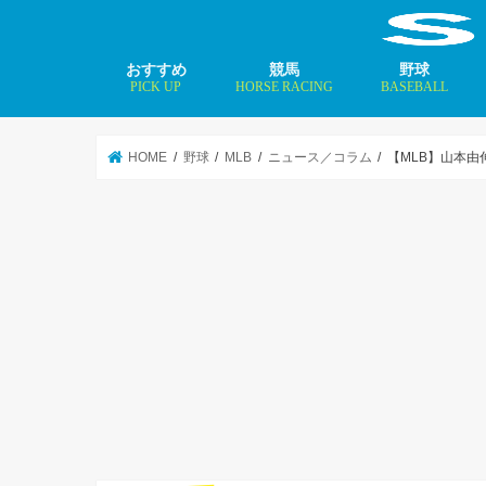
おすすめ
競馬
野球
PICK UP
HORSE RACING
BASEBALL
ニュース
コラム
インタビュー
矢田修 最新記事
MLBトップ投手を
HOME
野球
MLB
ニュース／コラム
【MLB】山本