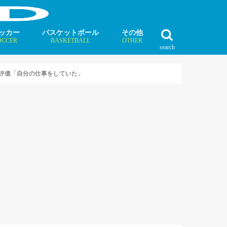
ッカー
バスケットボール
その他
OCCER
BASKETBALL
OTHER
search
最新記事
最新記事
最新記事
最新記事
最新記事
最新記事
最新記事
最新記事
最新記事
ュース
ラム
ンタビュー
ニュース
コラム
インタビュー
ボクシング
ラグビー
テニス
モータースポーツ
ダンス
フィギュアスケート
水泳
陸上競技
その他競技
高評価「自分の仕事をしていた」