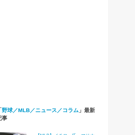
「
野球／MLB／ニュース／コラム
」最新
記事