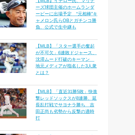
【MLB】イチロー氏、マリナ
ーズ球団主催のホームランダ
ービーに出場予定 “元相棒”キ
ャメロン氏らOBとガチンコ勝
負、公式で生中継も
【MLB】「スター選手の奮起
が不可欠」6連敗ドジャース、
沈滞ムード打破のキーマン
地元メディアが指名した3人衆
とは？
【MLB】「直近31勝5敗」快進
撃レッドソックスが8連勝、延
長乱打戦でサヨナラ勝ち 吉
田正尚も劣勢から反撃の適時
打