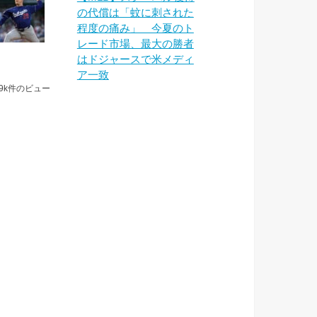
の代償は「蚊に刺された
程度の痛み」 今夏のト
レード市場、最大の勝者
はドジャースで米メディ
ア一致
.9k件のビュー