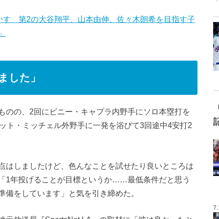
かす 第2の大谷翔平、山本由伸、佐々木朗希を目指す子
」
ました」
ものの、2回にビニー・キャプラ内野手にソロ本塁打を
ット・ミッチェル外野手に一発を浴びて3回途中4安打2
点はしましたけど、色んなことを試せたり良いところは
「1年投げることが目標というか……最低条件だと思う
準備をしています」と気を引き締めた。
7