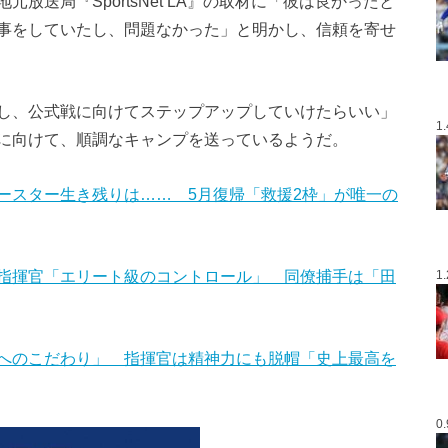
放送局『SportsNet LA』の取材に「彼は良かったと
事をしていたし、問題なかった」と明かし、信頼を寄せ
し、公式戦に向けてステップアップしていけたらいい」
1
に向けて、順調なキャンプを送っているようだ。
ースター生き残りは…… 5月復帰「救援2枠」が唯一の
指揮官「エリート級のコントロール」 同僚捕手は「田
1
へのこだわり」 指揮官は精神力にも脱帽「史上最高を
0