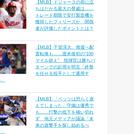
【MLB】ドジャースの前に立
ちはだかる最大の脅威は……
トレード期限で安打製造機を
獲得したフィリーズか 関係
者が評価したポイントとは？
【MLB】千賀滉大、救援へ配
置転換も……渡米後初の“100
マイル超え” 指揮官は勝ちパ
ターンでの起用を明言「終盤
を任せる投手として通用す
る」
【MLB】「ベッツは恐らく衰
えてしまった」守備は優秀で
も……打撃の低下を補い切れ
ず 地元メディアが議論「未
来の遊撃手を探し始めるべ
き」