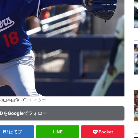
の山本由伸（C）ロイター
ADをGoogleでフォロー
はてブ
LINE
Pocket