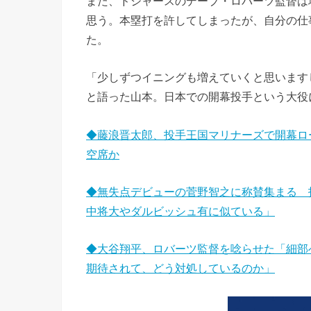
また、ドジャースのデーブ・ロバーツ監督は地元
思う。本塁打を許してしまったが、自分の仕
た。
「少しずつイニングも増えていくと思います
と語った山本。日本での開幕投手という大役
◆藤浪晋太郎、投手王国マリナーズで開幕ロ
空席か
◆無失点デビューの菅野智之に称賛集まる 
中将大やダルビッシュ有に似ている」
◆大谷翔平、ロバーツ監督を唸らせた「細部
期待されて、どう対処しているのか」