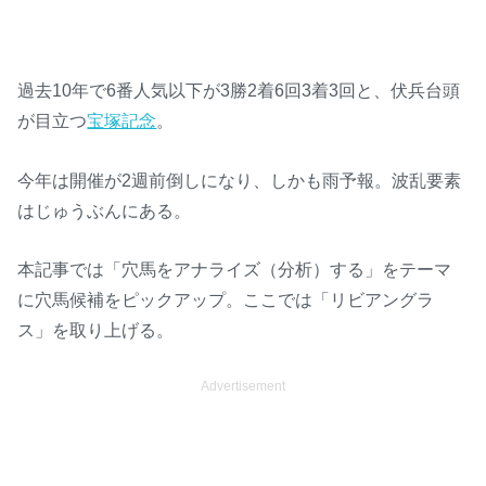
過去10年で6番人気以下が3勝2着6回3着3回と、伏兵台頭
が目立つ
宝塚記念
。
今年は開催が2週前倒しになり、しかも雨予報。波乱要素
はじゅうぶんにある。
本記事では「穴馬をアナライズ（分析）する」をテーマ
に穴馬候補をピックアップ。ここでは「リビアングラ
ス」を取り上げる。
Advertisement