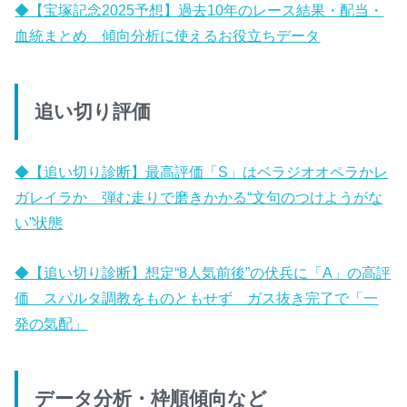
◆【宝塚記念2025予想】過去10年のレース結果・配当・
血統まとめ 傾向分析に使えるお役立ちデータ
追い切り評価
◆【追い切り診断】最高評価「S」はベラジオオペラかレ
ガレイラか 弾む走りで磨きかかる“文句のつけようがな
い”状態
◆【追い切り診断】想定“8人気前後”の伏兵に「A」の高評
価 スパルタ調教をものともせず ガス抜き完了で「一
発の気配」
データ分析・枠順傾向など