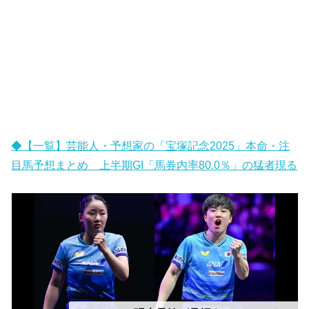
◆【一覧】芸能人・予想家の「宝塚記念2025」本命・注
目馬予想まとめ 上半期GI「馬券内率80.0％」の猛者現る