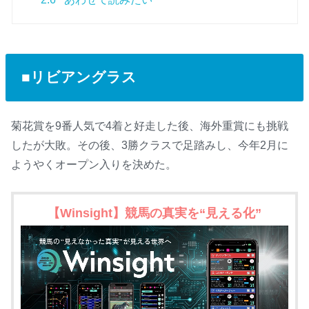
■リビアングラス
菊花賞を9番人気で4着と好走した後、海外重賞にも挑戦
したが大敗。その後、3勝クラスで足踏みし、今年2月に
ようやくオープン入りを決めた。
【Winsight】競馬の真実を“見える化”