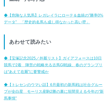
◆【危険な人気馬】レガレイラにローテ＆血統の”勝率0%
データ” 「歴史的名馬も成し得なかった高い壁」
あわせて読みたい
◆【宝塚記念2025／外厩リスト】ガイアフォースは10日
競馬で2着 陣営の戦略光る古馬GI戦線、春のグランプリ
は“あえて在厩”に要警戒か
◆【トレセンのウマい話】6月最初の新馬戦は社台グルー
プが全白星 モーリス産駒2勝の裏に垣間見える今年の“新
馬事情”