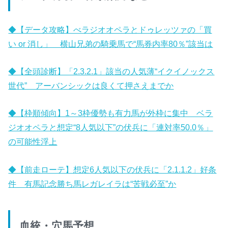
◆【データ攻略】べラジオオペラとドゥレッツァの「買
い or 消し」 横山兄弟の騎乗馬で“馬券内率80％”該当は
◆【全頭診断】「2.3.2.1」該当の人気薄“イクイノックス
世代” アーバンシックは良くて押さえまでか
◆【枠順傾向】1～3枠優勢も有力馬が外枠に集中 ベラ
ジオオペラと想定“8人気以下”の伏兵に「連対率50.0％」
の可能性浮上
◆【前走ローテ】想定6人気以下の伏兵に「2.1.1.2」好条
件 有馬記念勝ち馬レガレイラは“苦戦必至”か
血統・穴馬予想