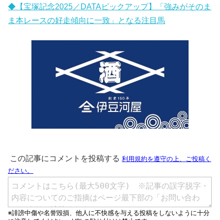
◆【宝塚記念2025／DATAピックアップ】「強みがそのま
ま本レースの好走傾向に一致」となる注目馬