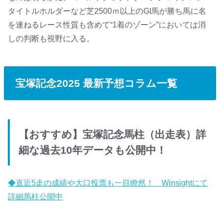
タイトルホルダーなど芝2500ｍ以上のGI馬が勝ち馬に名
を連ねるレース性質も含めて“1着のゾーン”においては消
しの判断も視野に入る。
宝塚記念2025 最新予想コラム一覧
【おすすめ】宝塚記念馬柱（出走表）詳
細な過去10年データも公開中！
◆直近5走の成績や大口投票も一目瞭然！ Winsightにて
詳細馬柱公開中