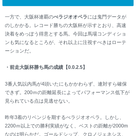
一方で、大阪杯連覇の
べラジオオペラ
には鬼門データが
のしかかる。レコード勝ちの大阪杯が示すとおり、高速
決着をめっぽう得意とする馬。今回は馬場コンディショ
ンも気になるところが、それ以上に注視すべきはローテ
ーションだ。
・前走大阪杯勝ち馬の成績【0.0.2.5】
3番人気以内馬が4頭いたにもかかわらず、連対すら確保
できず。200ｍの距離延長によってパフォーマンス低下が
見られている点は見逃せない。
昨年3着のリベンジを期するべラジオオペラ。しかし、
2200ｍ以上での勝利実績がなく、ベストの距離が2000m
なのは明らかだ。ゴールドシップ、クロノジェネシス、