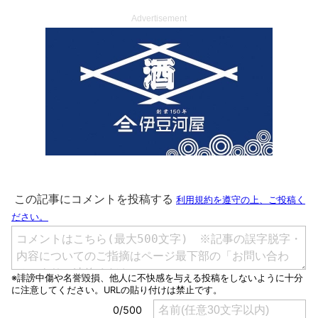
Advertisement