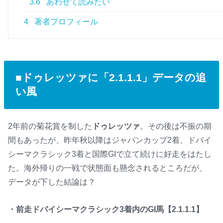
3.6
あわせて読みたい
4
著者プロフィール
■ドゥレッツァに「2.1.1.1」データの追
い風
2年前の菊花賞を制した
ドゥレッツァ
。その後は不振の期
間もあったが、昨年秋以降はジャパンカップ2着、ドバイ
シーマクラシック3着と国際GIで立て続けに好走をはたし
た。海外帰りの一戦で状態面も懸念されるところだが、
データが下した結論は？
・前走ドバイシーマクラシック3着内のGI馬【2.1.1.1】