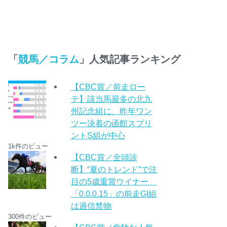
「
競馬／コラム
」人気記事ランキング
【CBC賞／前走ロー
テ】該当馬最多の北九
州記念組に、昨年ワン
ツー決着の函館スプリ
ントS組が中心
1k件のビュー
【CBC賞／全頭診
断】“夏のトレンド”で注
目の5歳重賞ウイナー
「0.0.0.15」の前走GI組
は過信禁物
300件のビュー