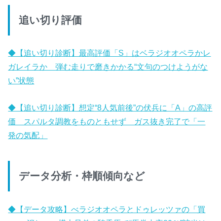
追い切り評価
◆【追い切り診断】最高評価「S」はベラジオオペラかレ
ガレイラか 弾む走りで磨きかかる“文句のつけようがな
い”状態
◆【追い切り診断】想定“8人気前後”の伏兵に「A」の高評
価 スパルタ調教をものともせず ガス抜き完了で「一
発の気配」
データ分析・枠順傾向など
◆【データ攻略】べラジオオペラとドゥレッツァの「買