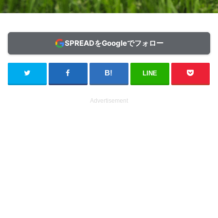
SPREADをGoogleでフォロー
LINE
Advertisement