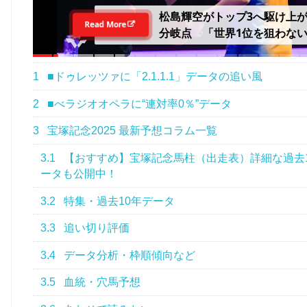
松島輝空がトップ3へ駆け上
Read More
分岐点 「世界1位を狙わな
ら一緒にいない」コーチが語
ウスポーの進化の理由
1
■ドゥレッツァに「2.1.1.1」データの追い風
2
■べラジオオペラに“連対率0％”データ
3
宝塚記念2025 最新予想コラム一覧
3.1
【おすすめ】宝塚記念馬柱（出走表）詳細な過去
ータも公開中！
3.2
特集・過去10年データ
3.3
追い切り評価
3.4
データ分析・枠順傾向など
3.5
血統・穴馬予想