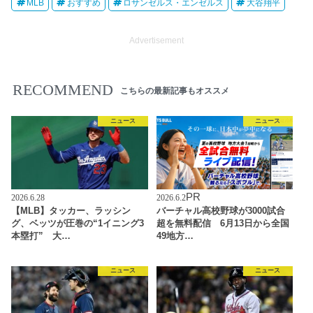
MLB
おすすめ
ロサンゼルス・エンゼルス
大谷翔平
Advertisement
RECOMMEND
こちらの最新記事もオススメ
ニュース
ニュース
PR
2026.6.28
2026.6.2
【MLB】タッカー、ラッシン
バーチャル高校野球が3000試合
グ、ベッツが圧巻の“1イニング3
超を無料配信 6月13日から全国
本塁打” 大…
49地方…
ニュース
ニュース