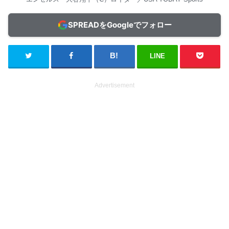
SPREADをGoogleでフォロー
LINE
Advertisement