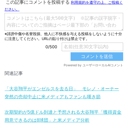
関連記事
「大谷翔平がエンゼルスを去る日」 モレノ・オーナー
突然の売却中止に米メディアもファンも嘆き節
次期契約が5億ドル到達と予想される大谷翔平「獲得資金
用意できるのは8球団」と米メディア分析