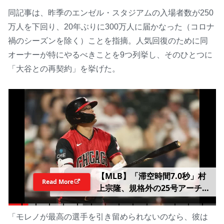
同記事は、昨季のエンゼル・スタジアムの入場者数が250
万人を下回り、20年ぶりに300万人に届かなった（コロナ
禍のシーズンを除く）ことを指摘。人気回復のために同
オーナーが特にやるべきことを9つ列挙し、そのひとつに
「大谷との再契約」を挙げた。
【MLB】「滞空時間7.0秒」村
Read More
上宗隆、規格外の25号アーチ
は“今季わずか5人のみ”計測
「非常に速く、非常に強い本塁
「モレノが最高の選手を引き留められないのなら、彼は