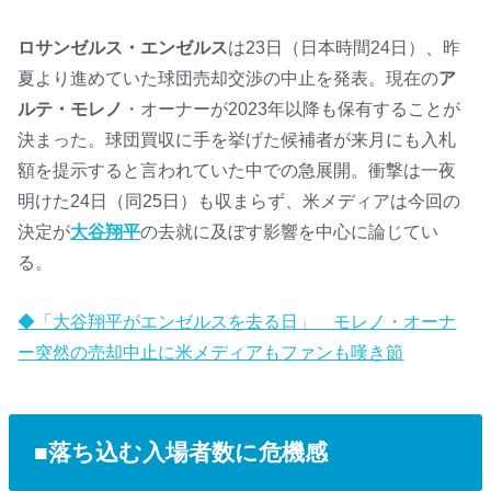
ロサンゼルス・エンゼルス
は23日（日本時間24日）、昨
夏より進めていた球団売却交渉の中止を発表。現在の
ア
ルテ・モレノ
・オーナーが2023年以降も保有することが
決まった。球団買収に手を挙げた候補者が来月にも入札
額を提示すると言われていた中での急展開。衝撃は一夜
明けた24日（同25日）も収まらず、米メディアは今回の
決定が
大谷翔平
の去就に及ぼす影響を中心に論じてい
る。
◆「大谷翔平がエンゼルスを去る日」 モレノ・オーナ
ー突然の売却中止に米メディアもファンも嘆き節
■落ち込む入場者数に危機感