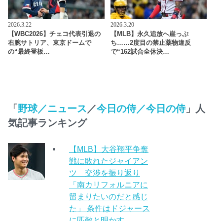
2026.3.22
2026.3.20
【WBC2026】チェコ代表引退の
【MLB】永久追放へ崖っぷ
右腕サトリア、東京ドームで
ち……2度目の禁止薬物違反
の“最終登板…
で“162試合全休決…
「
野球／ニュース
／
今日の侍／今日の侍
」人
気記事ランキング
【MLB】大谷翔平争奪
戦に敗れたジャイアン
ツ 交渉を振り返り
「南カリフォルニアに
留まりたいのだと感じ
た」 条件はドジャース
に匹敵と明かす