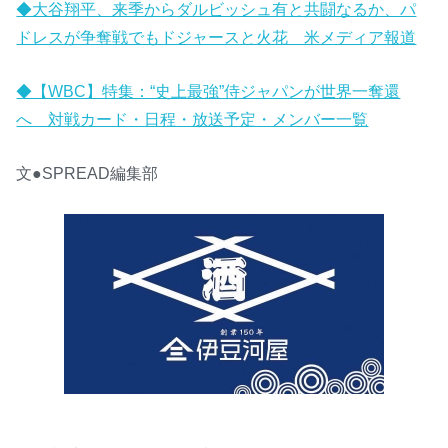
◆大谷翔平、来季からダルビッシュ有と共闘なるか、パ
ドレスが争奪戦でもドジャースと火花 米メディア報道
◆【WBC】特集：“史上最強”侍ジャパンが世界一奪還
へ 対戦カード・日程・放送予定・メンバー一覧
文●SPREAD編集部