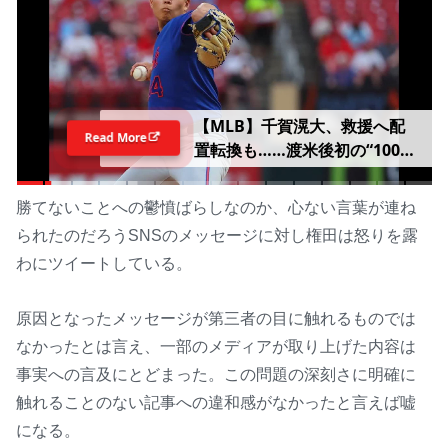
【MLB】千賀滉大、救援へ配
Read More
置転換も……渡米後初の“100マ
イル超え” 指揮官は勝ちパタ
ーンでの起用を明言「終盤を任
勝てないことへの鬱憤ばらしなのか、心ない言葉が連ね
せる投手として通用する」
られたのだろうSNSのメッセージに対し権田は怒りを露
わにツイートしている。
原因となったメッセージが第三者の目に触れるものでは
なかったとは言え、一部のメディアが取り上げた内容は
事実への言及にとどまった。この問題の深刻さに明確に
触れることのない記事への違和感がなかったと言えば嘘
になる。