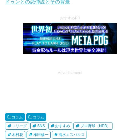
ドゥンとの恋仲説とその背景
おすすめPR
Advertisement
コラム
コラム
Ｊリーグ
SNS
おすすめ
プロ野球（NPB）
木村花
権田修一
清水エスパルス