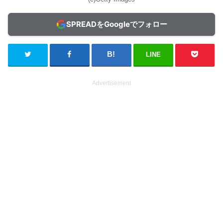
SPREADをGoogleでフォロー
LINE
Advertisement