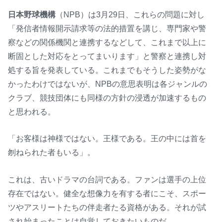
日本野球機構
（NPB）は3月29日、これらの問題に対し
「発信者情報開示請求等の法的措置を講じ、専門家や警
察などの関係機関と連携するなどして、これまで以上に
断固とした対応をとってまいります」と警察と連携し対
処する旨を発表している。これまでもそうした姿勢がな
かったわけではないが、NPBの意思表明は各ジャンルの
クラブ、競技団体にも同様の方針の浸透が加速するもの
と思われる。
「お客様は神様ではない。王様である。王の中には首を
刎ねられた者もいる」。
これは、古いドラマの台詞である。ファンは選手の上位
存在ではない。健全な想像力を有する者にこそ、スポー
ツやアスリートたちの伴走者たる資格がある。それが試
され始まったことは自覚しておきたいものだ。