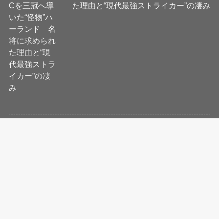
た理由と“現代最強ストライカー”の凄み
【プレミアリーグ】“欧州王者”マンチェ
スター・シティを紐解く5つの指標 世
界最強に君臨するスター軍団が見せた
進化