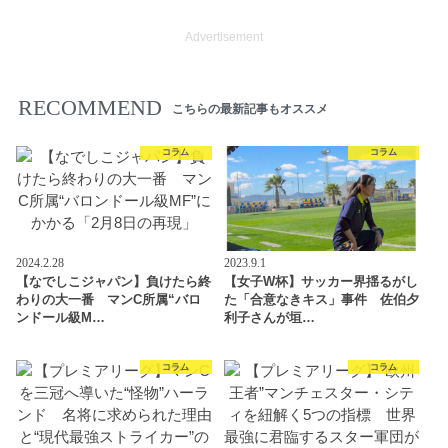
Advertisement
RECOMMEND
こちらの最新記事もオススメ
コラム
コラム
2024.2.28
2023.9.1
【なでしこジャパン】負けたら終
【女子W杯】サッカー界揺るがし
わりの大一番 マンC所属“バロ
た「合意なきキス」事件 佐伯夕
ンドール級M…
利子さんが垣…
コラム
コラム