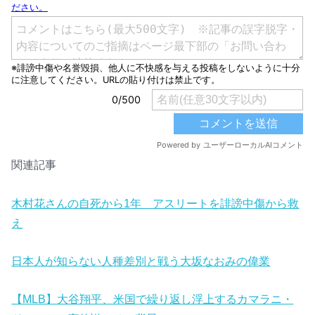
関連記事
木村花さんの自死から1年 アスリートを誹謗中傷から救
え
日本人が知らない人種差別と戦う大坂なおみの偉業
【MLB】大谷翔平、米国で繰り返し浮上するカマラニ・