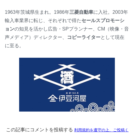
1963年茨城県生まれ。1986年
三菱自動車
に入社。2003年
輸入車業界に転じ、それぞれで得た
セールスプロモーシ
ョン
の知見を活かし広告・SPプランナー、CM（映像・音
声メディア）ディレクター、
コピーライター
として現在
に至る。