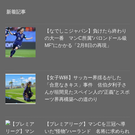
新着記事
【なでしこジャパン】負けたら終わり
の大一番 マンC所属“バロンドール級
MF”にかかる「2月8日の再現」
【女子W杯】サッカー界揺るがした
「合意なきキス」事件 佐伯夕利子さ
んが垣間見たスペイン人の“正義”とスポ
ーツ界再構築への道のり
【プレミアリーグ】マンCを三冠へ導
いた“怪物”ハーランド 名将に求められ