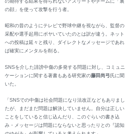
の期待する結果を得られないアスリートやチームに「裏
の顔」を使って攻撃を行う者。
昭和の昔のようにテレビで野球中継を視ながら、監督の
采配や選手起用にボヤいていたのとは訳が違う。ネット
への投稿は延々と残り、ダイレクトなメッセージであれ
ば確実にメンタルを削る。
SNSを介した誹謗中傷の多発する問題に対し、コミュニ
ケーションに関する著書もある研究家の
藤田尚弓
氏に聞
いた。
「SNSでの中傷は社会問題になり法改正などもありまし
たが、まだまだ問題は解決していません。自分は正しい
ことをしていると信じ込んだり、このぐらいの書き込
み・メッセージは問題にならないと思ったりとの『認知
のゆがみ』が影響していると考えられます」。