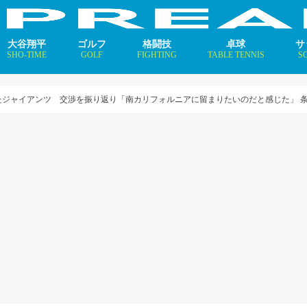
大谷翔平
ゴルフ
格闘技
卓球
サ
SHO-TIME
GOLF
FIGHTING
TABLE TENNIS
S
支えるメソッド×AI
ニュース
コラム
インタビュー
ニュース
コラム
平野美宇 プロフィール／
早田ひな プロフィール／
張本美和 プロフィール／
伊藤美誠 プロフィール／
大藤沙月 プロフィール／
長﨑美柚 プロフィール／
木原美悠 プロフィール／
張本智和 プロフィール／
戸上隼輔 プロフィール／
ニ
コ
イ
たジャイアンツ 交渉を振り返り「南カリフォルニアに留まりたいのだと感じた」 