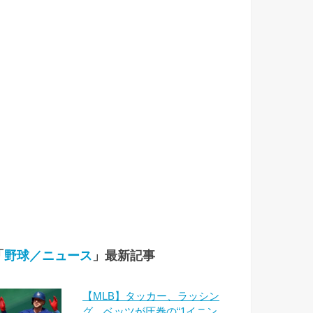
「
野球／ニュース
」最新記事
【MLB】タッカー、ラッシン
グ、ベッツが圧巻の“1イニン