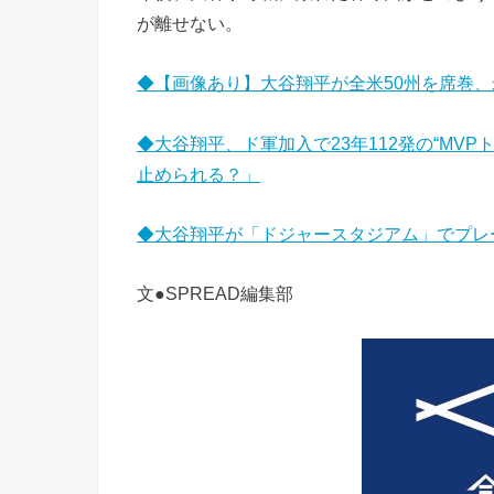
が離せない。
◆【画像あり】大谷翔平が全米50州を席巻
◆大谷翔平、ド軍加入で23年112発の“MV
止められる？」
◆大谷翔平が「ドジャースタジアム」でプレ
文●SPREAD編集部