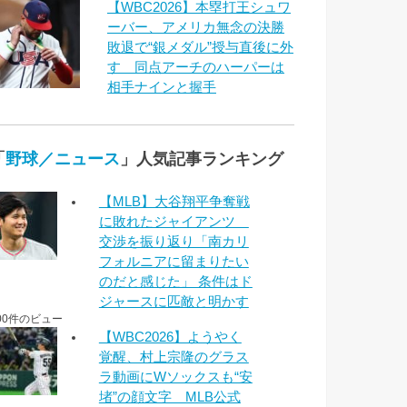
【WBC2026】本塁打王シュワ
ーバー、アメリカ無念の決勝
敗退で“銀メダル”授与直後に外
す 同点アーチのハーパーは
相手ナインと握手
「
野球／ニュース
」人気記事ランキング
【MLB】大谷翔平争奪戦
に敗れたジャイアンツ
交渉を振り返り「南カリ
フォルニアに留まりたい
のだと感じた」 条件はド
ジャースに匹敵と明かす
00件のビュー
【WBC2026】ようやく
覚醒、村上宗隆のグラス
ラ動画にWソックスも“安
堵”の顔文字 MLB公式