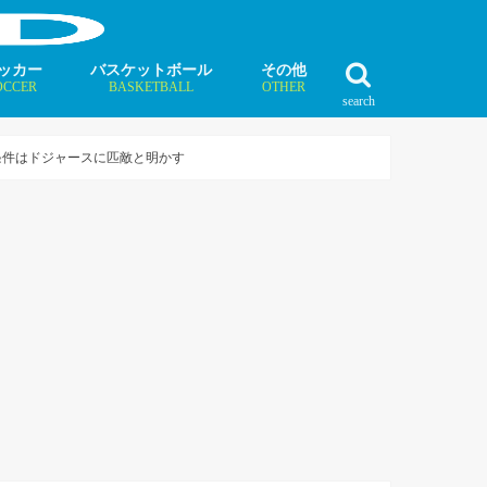
ッカー
バスケットボール
その他
OCCER
BASKETBALL
OTHER
search
最新記事
最新記事
最新記事
最新記事
最新記事
最新記事
最新記事
最新記事
最新記事
ュース
ラム
ンタビュー
ニュース
コラム
インタビュー
ボクシング
ラグビー
テニス
モータースポーツ
ダンス
フィギュアスケート
水泳
陸上競技
その他競技
条件はドジャースに匹敵と明かす