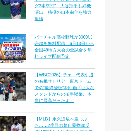
グ3本塁打” 大谷翔平も好機
演出、粘投の山本由伸を強力
援護
バーチャル高校野球が3000試
合超を無料配信 6月13日から
全国49地方大会の全試合を無
料ライブ配信予定
【WBC2026】チェコ代表引退
の右腕サトリア、東京ドーム
での“最終登板”を回顧「巨大な
スタンドからの拍手喝采、本
当に最高だったよ」
【MLB】永久追放へ崖っぷ
ち……2度目の禁止薬物違反