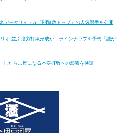
、米データサイトが「閲覧数トップ」の人気選手を公開
Pトリオ”並ぶ強力打線形成か ラインナップを予想「誰が
ーしたら…気になる本塁打数への影響を検証