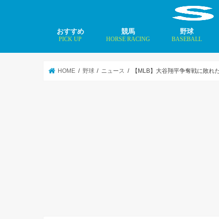
おすすめ
競馬
野球
PICK UP
HORSE RACING
BASEBALL
ニュース
コラム
インタビュー
矢田修 最新記事
MLBトップ投手を
HOME
野球
ニュース
【MLB】大谷翔平争奪戦に敗れ