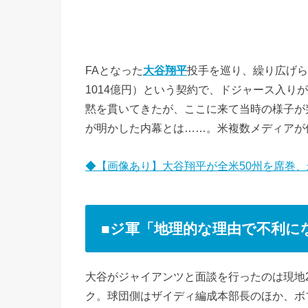
FAとなった
大谷翔平
投手を巡り、繰り広げら
1014億円）という契約で、ドジャース入り
黙を貫いてきたが、ここに来て当時の様子が
が明かした内幕とは……。米複数メディアが
◆【画像あり】大谷翔平が全米50州を席巻
■ジ軍「地理的な理由で不利に
大谷がジャイアンツと面談を行ったのは現地
ク。球団側はザイディ編成本部長のほか、ボ