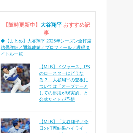
【随時更新中】
大谷翔平
おすすめ記
事
◆【まとめ】大谷翔平 2025年シーズン全打席
結果詳細／通算成績／プロフィール／獲得タ
イトル一覧
【MLB】ドジャース、PS
のロースターはどうな
る？ 大谷翔平の登板に
ついては「オープナーと
しての起用が現実的」と
公式サイトが予想
【MLB】「大谷翔平／今
日の打席結果ハイライ