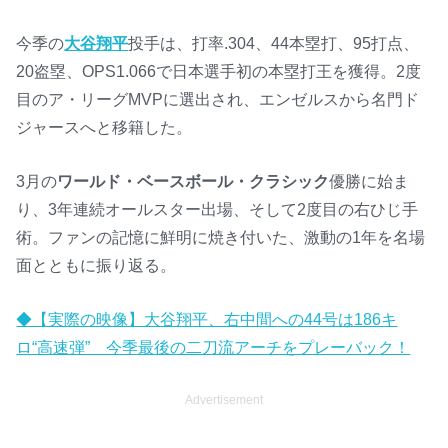
今季の
大谷翔平
投手は、打率.304、44本塁打、95打点、
20盗塁、OPS1.066で日本選手初の本塁打王を獲得。2度
目のア・リーグMVPに選出され、エンゼルスから名門ド
ジャースへと移籍した。
3月の
ワールド・ベースボール・クラシック
優勝に始ま
り、3年連続オールスター出場、そして2度目の右ひじ手
術。ファンの記憶に鮮明に焼き付いた、激動の1年を名場
面とともに振り返る。
◆【実際の映像】大谷翔平、右中間への44号は186キ
ロ“高速弾” 今季最後の二刀流アーチをプレーバック！
Advertisement