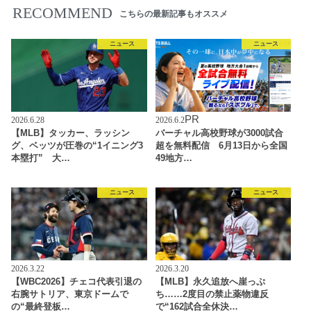
RECOMMEND
こちらの最新記事もオススメ
ニュース
ニュース
PR
2026.6.28
2026.6.2
【MLB】タッカー、ラッシン
バーチャル高校野球が3000試合
グ、ベッツが圧巻の“1イニング3
超を無料配信 6月13日から全国
本塁打” 大…
49地方…
ニュース
ニュース
2026.3.22
2026.3.20
【WBC2026】チェコ代表引退の
【MLB】永久追放へ崖っぷ
右腕サトリア、東京ドームで
ち……2度目の禁止薬物違反
の“最終登板…
で“162試合全休決…