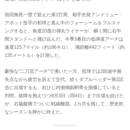
初回無死一塁で迎えた第1打席、相手先発アンドリュー・
アボット投手の初球ど真ん中のフォーシームをフルスイ
ングすると、角度20度の弾丸ライナーが、瞬く間に右中
間スタンドへと飛び込んだ。今季3番目の低弾道アーチは
速度115.7マイル（約186キロ）、飛距離442フィート（約
135メートル）を計測した。
豪快な“二刀流アーチ”で沸いた一方、投球では2回途中無
失点ながら疲労を訴えて交代。続くダブルヘッダー第2試
合に出場するも、右ひじ内側側副靭帯を損傷していると
判明。故障を抱えつつ9月3日（同4日）まで出場を続けた
が、右脇腹痛でついに戦線離脱。1カ月を残して、歴史的
なシーズンを静かに終えた。
Advertisement