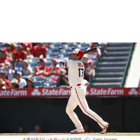
今季44号2ランを放った大谷翔平（C）Getty Images