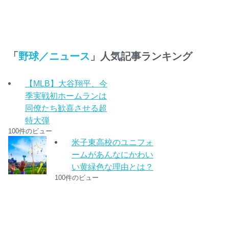
「
野球／ニュース
」人気記事ランキング
【MLB】大谷翔平、今
季実戦初ホームランは
同僚たち歓喜させる超
特大弾
100件のビュー
米子東高校のユニフォ
ームがあんなにかわい
い黄緑色な理由とは？
100件のビュー