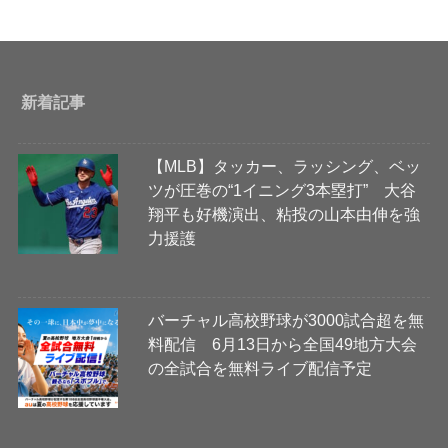
新着記事
【MLB】タッカー、ラッシング、ベッ
ツが圧巻の“1イニング3本塁打” 大谷
翔平も好機演出、粘投の山本由伸を強
力援護
バーチャル高校野球が3000試合超を無
料配信 6月13日から全国49地方大会
の全試合を無料ライブ配信予定