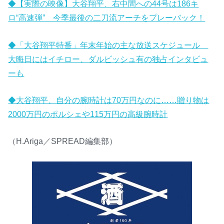
◆【実際の映像】大谷翔平、右中間への44号は186キ
ロ“高速弾” 今季最後の二刀流アーチをプレーバック！
◆「大谷翔平特番」年末年始の主な放送スケジュール
大晦日にはイチロー、ダルビッシュ有の独占インタビュ
ーも
◆大谷翔平、自分の腕時計は70万円なのに……贈り物は
2000万円のポルシェや115万円の高級腕時計
（H.Ariga／SPREAD編集部）