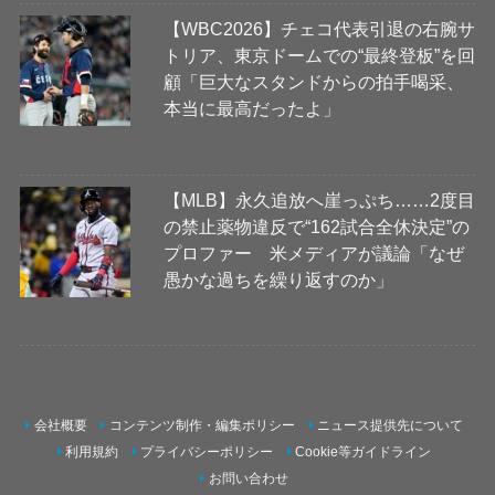
【WBC2026】チェコ代表引退の右腕サ
トリア、東京ドームでの“最終登板”を回
顧「巨大なスタンドからの拍手喝采、
本当に最高だったよ」
【MLB】永久追放へ崖っぷち……2度目
の禁止薬物違反で“162試合全休決定”の
プロファー 米メディアが議論「なぜ
愚かな過ちを繰り返すのか」
会社概要
コンテンツ制作・編集ポリシー
ニュース提供先について
利用規約
プライバシーポリシー
Cookie等ガイドライン
お問い合わせ