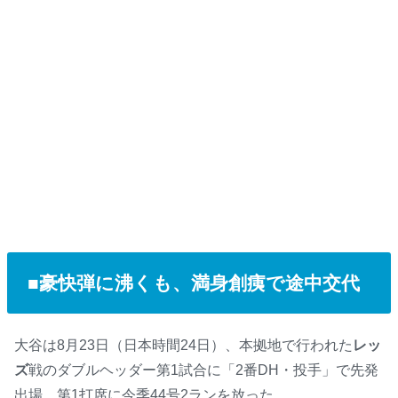
■豪快弾に沸くも、満身創痍で途中交代
大谷は8月23日（日本時間24日）、本拠地で行われた
レッ
ズ
戦のダブルヘッダー第1試合に「2番DH・投手」で先発
出場。第1打席に今季44号2ランを放った。