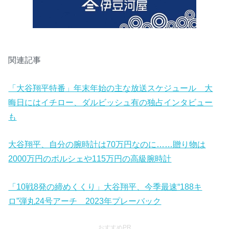
関連記事
「大谷翔平特番」年末年始の主な放送スケジュール 大
晦日にはイチロー、ダルビッシュ有の独占インタビュー
も
大谷翔平、自分の腕時計は70万円なのに……贈り物は
2000万円のポルシェや115万円の高級腕時計
「10戦8発の締めくくり」大谷翔平、今季最速“188キ
ロ”弾丸24号アーチ 2023年プレーバック
おすすめPR