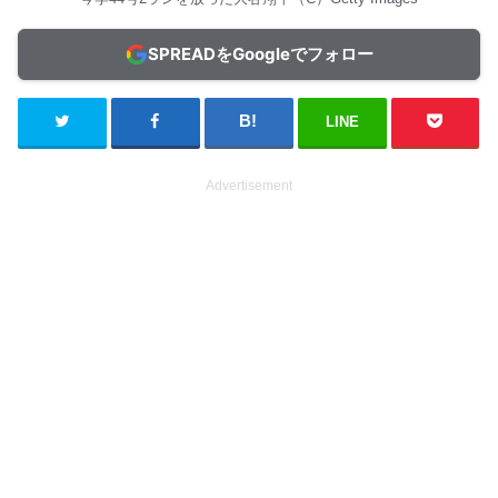
SPREADをGoogleでフォロー
LINE
Advertisement