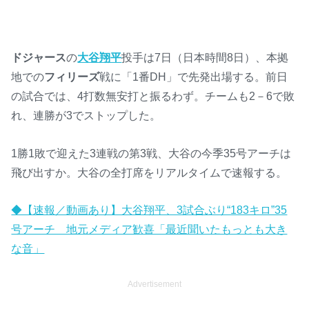
ドジャース
の
大谷翔平
投手は7日（日本時間8日）、本拠
地での
フィリーズ
戦に「1番DH」で先発出場する。前日
の試合では、4打数無安打と振るわず。チームも2－6で敗
れ、連勝が3でストップした。
1勝1敗で迎えた3連戦の第3戦、大谷の今季35号アーチは
飛び出すか。大谷の全打席をリアルタイムで速報する。
◆【速報／動画あり】大谷翔平、3試合ぶり“183キロ”35
号アーチ 地元メディア歓喜「最近聞いたもっとも大き
な音」
Advertisement