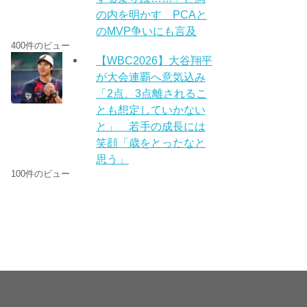
の内を明かす PCAと
のMVP争いにも言及
400件のビュー
【WBC2026】大谷翔平
が大会連覇へ意気込み
「2点、3点離されるこ
とも想定していかない
と」 若手の成長には
笑顔「歳をとったなと
思う」
100件のビュー