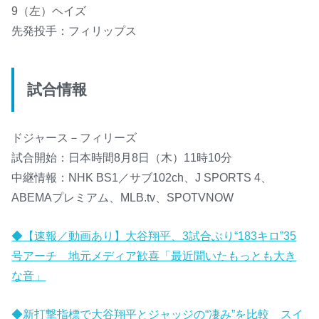
9（左）ヘイズ
先発投手：フィリップス
試合情報
ドジャース－フィリーズ
試合開始：日本時間8月8日（木）11時10分
中継情報：NHK BS1／サブ102ch、J SPORTS 4、
ABEMAプレミアム、MLB.tv、SPOTVNOW
◆【速報／動画あり】大谷翔平、3試合ぶり“183キロ”35
号アーチ 地元メディア歓喜「最近聞いたもっとも大き
な音」
◆新打撃指標で大谷翔平とジャッジの“凄み”を比較 スイ