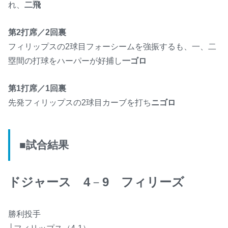
れ、
二飛
第2打席／2回裏
フィリップスの2球目フォーシームを強振するも、一、二
塁間の打球をハーパーが好捕し
一ゴロ
第1打席／1回裏
先発フィリップスの2球目カーブを打ち
ニゴロ
■試合結果
ドジャース
4
－
9
フィリーズ
勝利投手
└フィリップス（4-1）