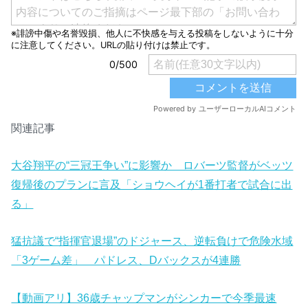
関連記事
大谷翔平の“三冠王争い”に影響か ロバーツ監督がベッツ
復帰後のプランに言及「ショウヘイが1番打者で試合に出
る」
猛抗議で“指揮官退場”のドジャース、逆転負けで危険水域
「3ゲーム差」 パドレス、Dバックスが4連勝
【動画アリ】36歳チャップマンがシンカーで今季最速