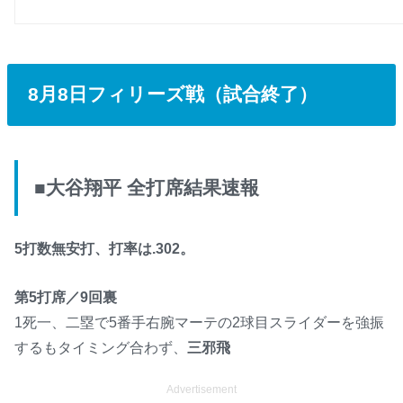
8月8日フィリーズ戦（試合終了）
■大谷翔平 全打席結果速報
5打数無安打、打率は.302。
第5打席／9回裏
1死一、二塁で5番手右腕マーテの2球目スライダーを強振
するもタイミング合わず、
三邪飛
Advertisement