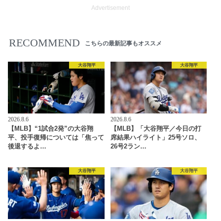
Advertisement
RECOMMEND
こちらの最新記事もオススメ
大谷翔平
大谷翔平
2026.8.6
2026.8.6
【MLB】“1試合2発”の大谷翔
【MLB】「大谷翔平／今日の打
平、投手復帰については「焦って
席結果ハイライト」25号ソロ、
後退するよ…
26号2ラン…
大谷翔平
大谷翔平