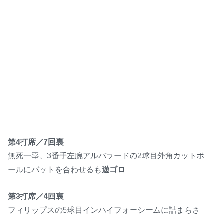
第4打席／7回裏
無死一塁、3番手左腕アルバラードの2球目外角カットボ
ールにバットを合わせるも
遊ゴロ
第3打席／4回裏
フィリップスの5球目インハイフォーシームに詰まらさ