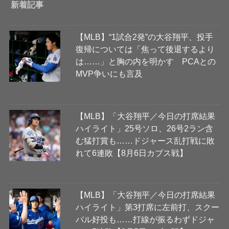
新着記事
【MLB】“1試合2発”の大谷翔平、投手
復帰については「焦って後退するより
は……」と胸の内を明かす PCAとの
MVP争いにも言及
【MLB】「大谷翔平／今日の打席結果
ハイライト」25号ソロ、26号2ラン含
む猛打賞も……ドジャース乱打戦に敗
れて6連敗【8月6日カブス戦】
【MLB】「大谷翔平／今日の打席結果
ハイライト」第3打席に左前打、スクー
バル好投も……打線が振るわずドジャ