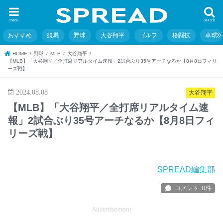
menu
search
おすすめ
競馬
野球
大谷翔平
ゴルフ
格闘技
卓球
HOME
野球
MLB
大谷翔平
【MLB】「大谷翔平／全打席リアルタイム速報」2試合ぶり35号アーチなるか【8月8日フィリ
ーズ戦】
2024.08.08
大谷翔平
【MLB】「大谷翔平／全打席リアルタイム速
報」2試合ぶり35号アーチなるか【8月8日フィ
リーズ戦】
SPREAD編集部
Advertisement