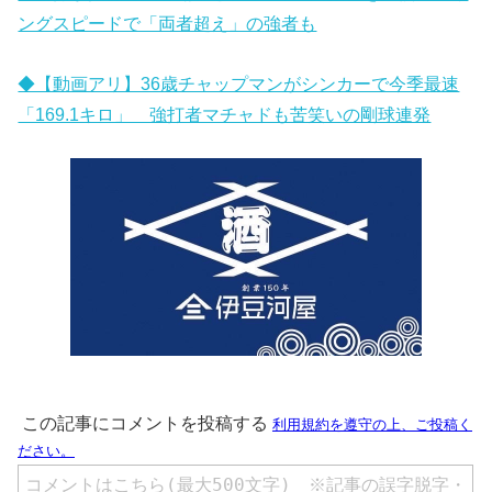
ングスピードで「両者超え」の強者も
◆【動画アリ】36歳チャップマンがシンカーで今季最速
「169.1キロ」 強打者マチャドも苦笑いの剛球連発