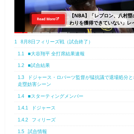
【NBA】「レブロン、八村塁
Read More
わりを獲得できていない」レ
ーズの補強に疑問の声……「
の負け組」という指摘も
1
8月8日フィリーズ戦（試合終了）
1.1
■大谷翔平 全打席結果速報
1.2
■試合結果
1.3
ドジャース・ロバーツ監督が猛抗議で退場処分と
走塁妨害シーン
1.4
■スターティングメンバー
1.4.1
ドジャース
1.4.2
フィリーズ
1.5
試合情報