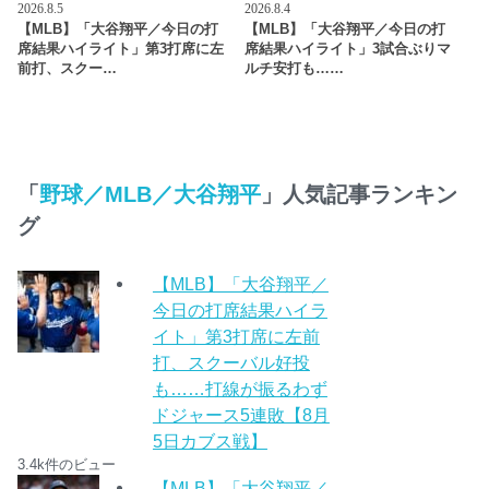
2026.8.5
2026.8.4
【MLB】「大谷翔平／今日の打
【MLB】「大谷翔平／今日の打
席結果ハイライト」第3打席に左
席結果ハイライト」3試合ぶりマ
前打、スクー…
ルチ安打も……
「
野球／MLB／大谷翔平
」人気記事ランキン
グ
【MLB】「大谷翔平／
今日の打席結果ハイラ
イト」第3打席に左前
打、スクーバル好投
も……打線が振るわず
ドジャース5連敗【8月
5日カブス戦】
3.4k件のビュー
【MLB】「大谷翔平／