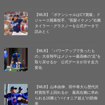
【MLB】「ポテンシャルはCY賞級」ド
ジャース開幕投手、“長髪イケメン”右腕
タイラー・グラスノーを公式データで
読みとく
【MLB】「パワーアップで失ったも
の」大谷翔平はメジャー最高峰の“足”を
取り戻せるか 公式データが示す走力
変化
【MLB】山本由伸、田中将大ら歴代沢
村賞投手上回れるか 最高右腕に求め
られる16勝と“パイオニア超え”の防御
率