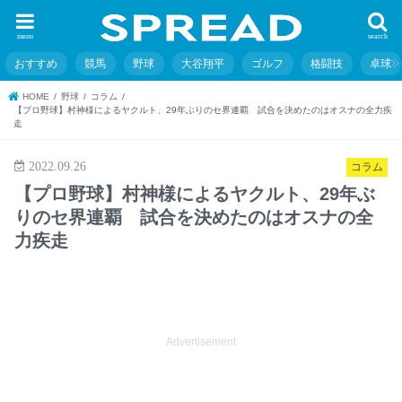
menu
search
おすすめ
競馬
野球
大谷翔平
ゴルフ
格闘技
卓球
HOME
野球
コラム
【プロ野球】村神様によるヤクルト、29年ぶりのセ界連覇 試合を決めたのはオスナの全力疾
走
2022.09.26
コラム
【プロ野球】村神様によるヤクルト、29年ぶ
りのセ界連覇 試合を決めたのはオスナの全
力疾走
Advertisement