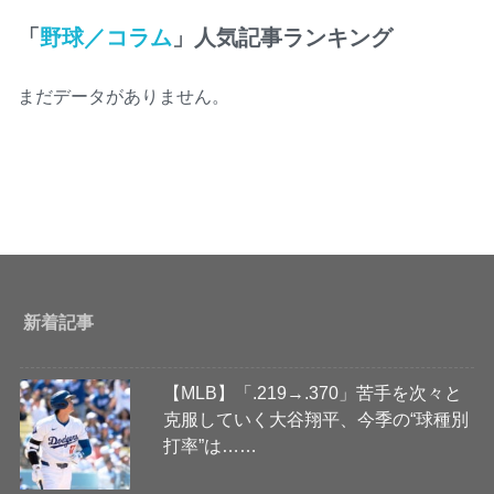
「
野球／コラム
」人気記事ランキング
まだデータがありません。
新着記事
【MLB】「.219→.370」苦手を次々と
克服していく大谷翔平、今季の“球種別
打率”は……