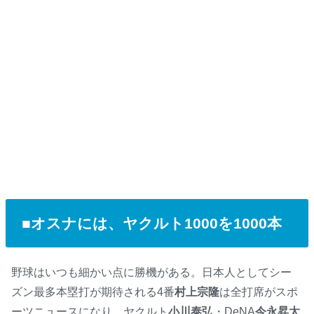
■オスナには、ヤクルト1000を1000本
野球はいつも細かい点に勝機がある。日本人としてシー
ズン最多本塁打が期待される4番
村上宗隆
は全打席がスポ
ーツニュースになり、ヤクルト
小川泰弘
・DeNA
今永昇太