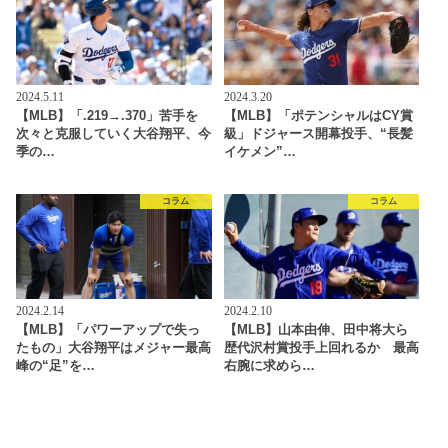
2024.5.11
2024.3.20
【MLB】「.219→.370」苦手を
【MLB】「ポテンシャルはCY賞
次々と克服していく大谷翔平、今
級」ドジャース開幕投手、“長髪
季の…
イケメン”…
コラム
コラム
2024.2.14
2024.2.10
【MLB】「パワーアップで失っ
【MLB】山本由伸、田中将大ら
たもの」大谷翔平はメジャー最高
歴代沢村賞投手上回れるか 最高
峰の“足”を…
右腕に求めら…