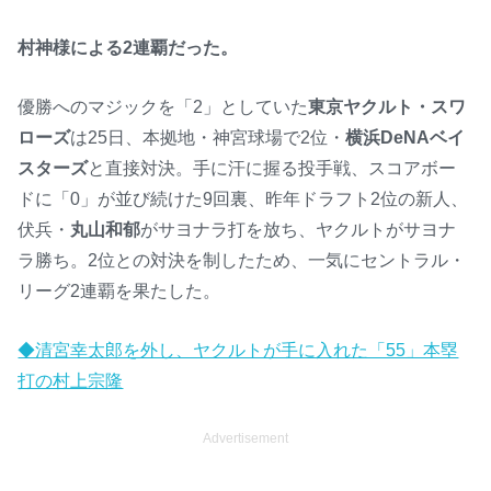
村神様による2連覇だった。
優勝へのマジックを「2」としていた
東京ヤクルト・スワ
ローズ
は25日、本拠地・神宮球場で2位・
横浜DeNAベイ
スターズ
と直接対決。手に汗に握る投手戦、スコアボー
ドに「0」が並び続けた9回裏、昨年ドラフト2位の新人、
伏兵・
丸山和郁
がサヨナラ打を放ち、ヤクルトがサヨナ
ラ勝ち。2位との対決を制したため、一気にセントラル・
リーグ2連覇を果たした。
◆清宮幸太郎を外し、ヤクルトが手に入れた「55」本塁
打の村上宗隆
Advertisement