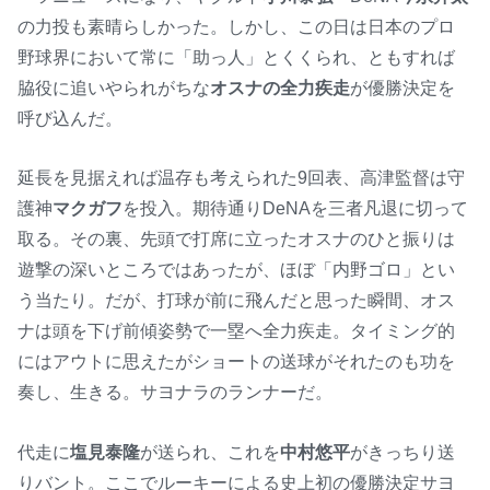
の力投も素晴らしかった。しかし、この日は日本のプロ
野球界において常に「助っ人」とくくられ、ともすれば
脇役に追いやられがちな
オスナの全力疾走
が優勝決定を
呼び込んだ。
延長を見据えれば温存も考えられた9回表、高津監督は守
護神
マクガフ
を投入。期待通りDeNAを三者凡退に切って
取る。その裏、先頭で打席に立ったオスナのひと振りは
遊撃の深いところではあったが、ほぼ「内野ゴロ」とい
う当たり。だが、打球が前に飛んだと思った瞬間、オス
ナは頭を下げ前傾姿勢で一塁へ全力疾走。タイミング的
にはアウトに思えたがショートの送球がそれたのも功を
奏し、生きる。サヨナラのランナーだ。
代走に
塩見泰隆
が送られ、これを
中村悠平
がきっちり送
りバント。ここでルーキーによる史上初の優勝決定サヨ