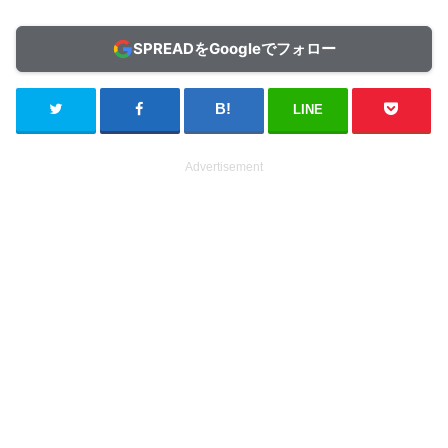
SPREADをGoogleでフォロー
LINE
Advertisement