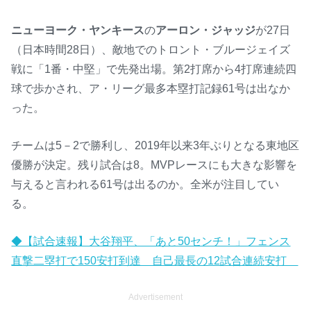
ニューヨーク・ヤンキース
の
アーロン・ジャッジ
が27日
（日本時間28日）、敵地でのトロント・ブルージェイズ
戦に「1番・中堅」で先発出場。第2打席から4打席連続四
球で歩かされ、ア・リーグ最多本塁打記録61号は出なか
った。
チームは5－2で勝利し、2019年以来3年ぶりとなる東地区
優勝が決定。残り試合は8。MVPレースにも大きな影響を
与えると言われる61号は出るのか。全米が注目してい
る。
◆【試合速報】大谷翔平、「あと50センチ！」フェンス
直撃二塁打で150安打到達 自己最長の12試合連続安打
Advertisement