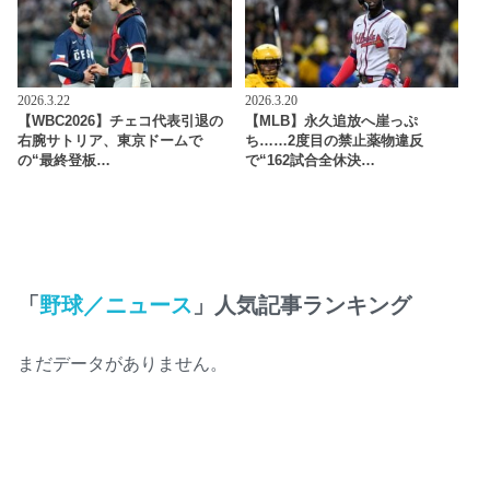
2026.3.22
2026.3.20
【WBC2026】チェコ代表引退の
【MLB】永久追放へ崖っぷ
右腕サトリア、東京ドームで
ち……2度目の禁止薬物違反
の“最終登板…
で“162試合全休決…
「
野球／ニュース
」人気記事ランキング
まだデータがありません。