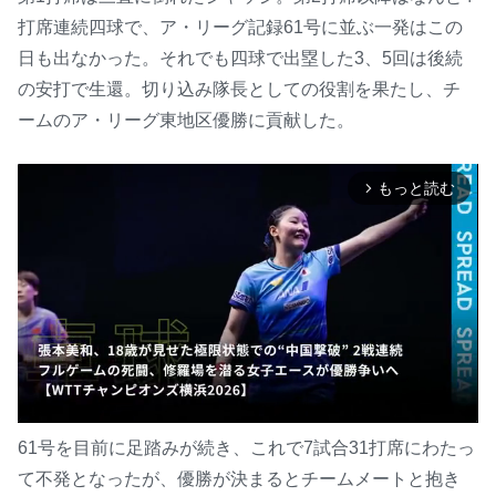
打席連続四球で、ア・リーグ記録61号に並ぶ一発はこの
日も出なかった。それでも四球で出塁した3、5回は後続
の安打で生還。切り込み隊長としての役割を果たし、チ
ームのア・リーグ東地区優勝に貢献した。
もっと読む
arrow_forward_ios
61号を目前に足踏みが続き、これで7試合31打席にわたっ
て不発となったが、優勝が決まるとチームメートと抱き
M