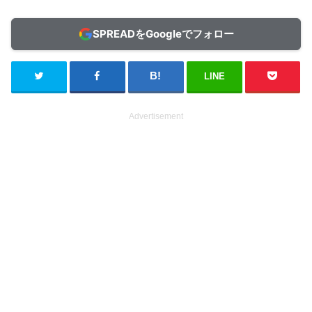
SPREADをGoogleでフォロー
LINE
Advertisement