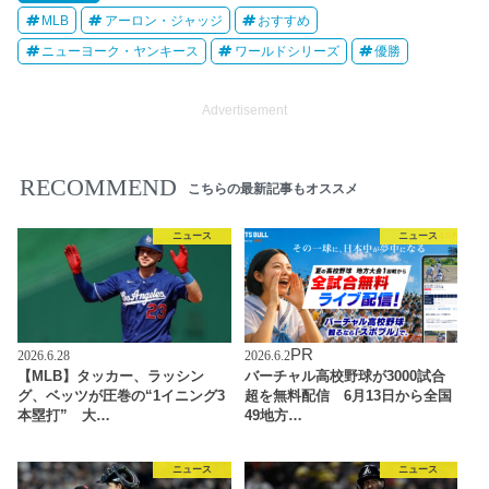
MLB
アーロン・ジャッジ
おすすめ
ニューヨーク・ヤンキース
ワールドシリーズ
優勝
Advertisement
RECOMMEND
こちらの最新記事もオススメ
ニュース
ニュース
PR
2026.6.28
2026.6.2
【MLB】タッカー、ラッシン
バーチャル高校野球が3000試合
グ、ベッツが圧巻の“1イニング3
超を無料配信 6月13日から全国
本塁打” 大…
49地方…
ニュース
ニュース