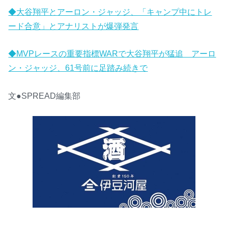
◆大谷翔平とアーロン・ジャッジ、「キャンプ中にトレ
ード合意」とアナリストが爆弾発言
◆MVPレースの重要指標WARで大谷翔平が猛追 アーロ
ン・ジャッジ、61号前に足踏み続きで
文●SPREAD編集部