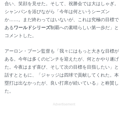
u
合い、笑顔を見せた。そして、祝勝会では大はしゃぎ。
t
シャンパンを浴びながら「今年は何というシーズン
e
か……。まだ終わってはいないが、これは究極の目標で
ある
ワールドシリーズ
制覇への素晴らしい第一歩だ」と
コメントした。
アーロン・ブーン監督も「我々にはもっと大きな目標が
ある。今年は多くのピンチを迎えたが、何とかやり遂げ
た。今夜はまず喜び、そして次の目標を目指したい」と
話すとともに、「ジャッジは四球で貢献してくれた。本
塁打は出なかったが、良い打席が続いている」と称賛し
た。
Advertisement