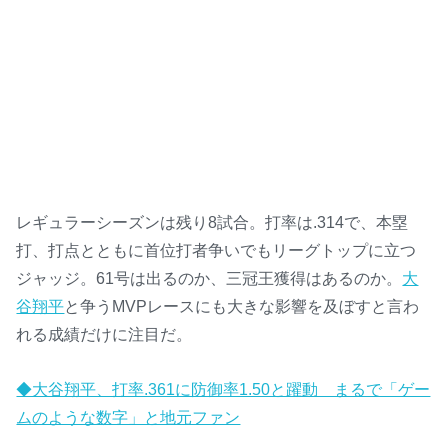
レギュラーシーズンは残り8試合。打率は.314で、本塁
打、打点とともに首位打者争いでもリーグトップに立つ
ジャッジ。61号は出るのか、三冠王獲得はあるのか。
大
谷翔平
と争うMVPレースにも大きな影響を及ぼすと言わ
れる成績だけに注目だ。
◆大谷翔平、打率.361に防御率1.50と躍動 まるで「ゲー
ムのような数字」と地元ファン