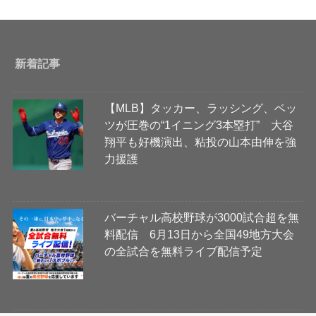
新着記事
【MLB】タッカー、ラッシング、ベッ
ツが圧巻の“1イニング3本塁打” 大谷
翔平も好機演出、粘投の山本由伸を強
力援護
バーチャル高校野球が3000試合超を無
料配信 6月13日から全国49地方大会
の全試合を無料ライブ配信予定