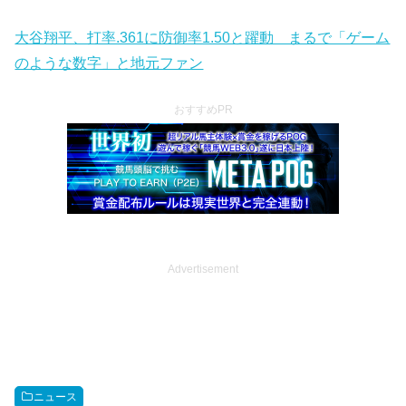
大谷翔平、打率.361に防御率1.50と躍動 まるで「ゲーム
のような数字」と地元ファン
おすすめPR
Advertisement
ニュース