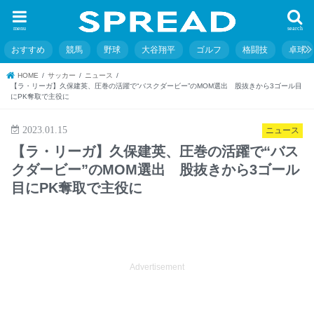
menu
search
おすすめ
競馬
野球
大谷翔平
ゴルフ
格闘技
卓球
HOME
サッカー
ニュース
【ラ・リーガ】久保建英、圧巻の活躍で“バスクダービー”のMOM選出 股抜きから3ゴール目
にPK奪取で主役に
2023.01.15
ニュース
【ラ・リーガ】久保建英、圧巻の活躍で“バス
クダービー”のMOM選出 股抜きから3ゴール
目にPK奪取で主役に
Advertisement