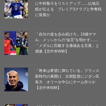
に中村敬斗をリストアップ……仏地元
紙が伝える プレミア3クラブと争奪戦
に発展か
「自分の道を歩み続けろ」19歳ヤマ
ル、メッシからの“金言”を明かす……
「メダルに匹敵する価値ある言葉」と
感激【北中米W杯】
「将来は希望に満ちている」フランス
新時代の幕開け、次期監督にジダン氏
有力 オリーセ中心にチーム作りか
【北中米W杯】