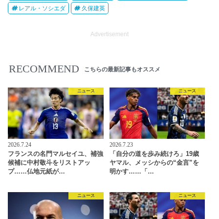
レアル・ソシエダ
久保建英
Advertisement
RECOMMEND
こちらの最新記事もオススメ
ニュース
ニュース
2026.7.24
2026.7.23
フランスの名門マルセイユ、補強
「自分の道を歩み続けろ」19歳
候補に中村敬斗をリストアッ
ヤマル、メッシからの“金言”を
プ……仏地元紙が…
明かす……「…
ニュース
ニュース