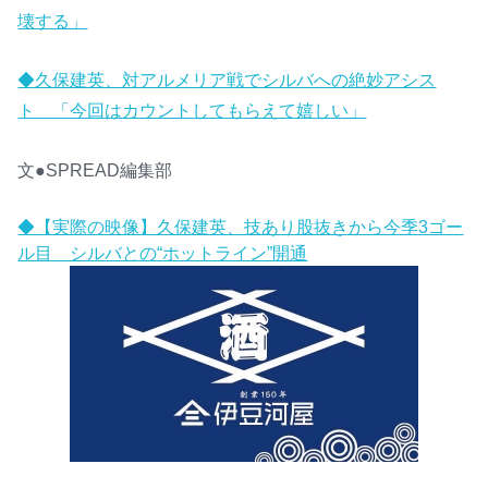
壊する」
◆久保建英、対アルメリア戦でシルバへの絶妙アシス
ト 「今回はカウントしてもらえて嬉しい」
文●SPREAD編集部
◆【実際の映像】久保建英、技あり股抜きから今季3ゴー
ル目 シルバとの“ホットライン”開通