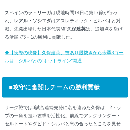
スペインの
ラ・リーガ
は現地時間14日に第17節が行わ
れ、
レアル・ソシエダ
はアスレティック・ビルバオと対
戦。先発出場した日本代表MF
久保建英
は、追加点を挙げ
る活躍で3－1の勝利に貢献した。
◆【実際の映像】久保建英、技あり股抜きから今季3ゴー
ル目 シルバとの“ホットライン”開通
■攻守に奮闘しチームの勝利貢献
リーグ戦では3試合連続先発に名を連ねた久保は、2トッ
プの一角を担い攻撃を活性化。前線でアレクサンダー・
セルトートやダビド・シルバと息の合ったところを見せ