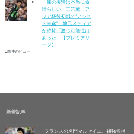
「彼の復帰は本当に素
晴らしい」三笘薫、ア
ジア杯後初戦で“アシス
ト未遂” 地元メディア
が称賛「勝つ可能性は
あった」【プレミアリ
ーグ】
100件のビュー
新着記事
フランスの名門マルセイユ、補強候補