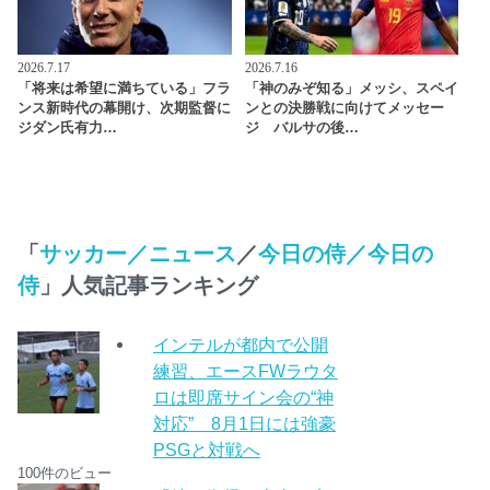
2026.7.17
2026.7.16
「将来は希望に満ちている」フラ
「神のみぞ知る」メッシ、スペイ
ンス新時代の幕開け、次期監督に
ンとの決勝戦に向けてメッセー
ジダン氏有力…
ジ バルサの後…
「
サッカー／ニュース
／
今日の侍／今日の
侍
」人気記事ランキング
インテルが都内で公開
練習、エースFWラウタ
ロは即席サイン会の“神
対応” 8月1日には強豪
PSGと対戦へ
100件のビュー