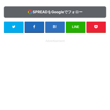
SPREADをGoogleでフォロー
LINE
Advertisement