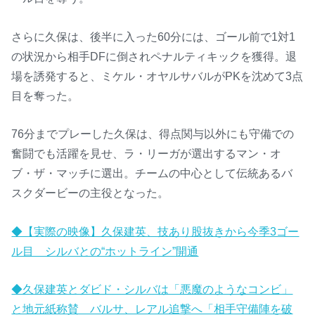
さらに久保は、後半に入った60分には、ゴール前で1対1
の状況から相手DFに倒されペナルティキックを獲得。退
場を誘発すると、ミケル・オヤルサバルがPKを沈めて3点
目を奪った。
76分までプレーした久保は、得点関与以外にも守備での
奮闘でも活躍を見せ、ラ・リーガが選出するマン・オ
ブ・ザ・マッチに選出。チームの中心として伝統あるバ
スクダービーの主役となった。
◆【実際の映像】久保建英、技あり股抜きから今季3ゴー
ル目 シルバとの“ホットライン”開通
◆久保建英とダビド・シルバは「悪魔のようなコンビ」
と地元紙称賛 バルサ、レアル追撃へ「相手守備陣を破