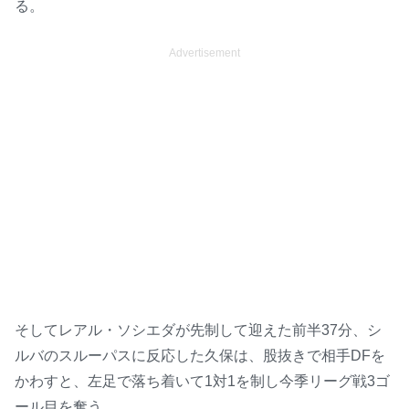
る。
Advertisement
そしてレアル・ソシエダが先制して迎えた前半37分、シ
ルバのスルーパスに反応した久保は、股抜きで相手DFを
かわすと、左足で落ち着いて1対1を制し今季リーグ戦3ゴ
ール目を奪う。