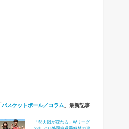
「
バスケットボール／コラム
」最新記事
「勢力図が変わる」Wリーグ
33年ぶり外国籍選手解禁の裏