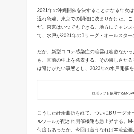
2021年の沖縄開催を決することになる年次
遅れ急遽、東京での開催に決まりかけた。こ
だ。東京はいつでもできる、地方にチャンス
て、水戸が2021年のBリーグ・オールスタ
だが、新型コロナ感染症の暗雲は容赦なかっ
も、直前の中止を発表する。その悔しさたる
は避けがたい事態とし、2023年の水戸開催
ロボッツも使用するM-S
こうした紆余曲折を経て、ついにBリーグオ
ルツールが配され開催機運も急上昇する。M-
何度もあったが、今回は言うなれば本流企画