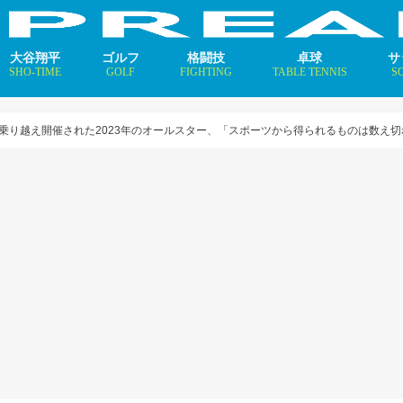
大谷翔平
ゴルフ
格闘技
卓球
サ
SHO-TIME
GOLF
FIGHTING
TABLE TENNIS
S
支えるメソッド×AI
ニュース
コラム
インタビュー
ニュース
コラム
平野美宇 プロフィール／
早田ひな プロフィール／
張本美和 プロフィール／
伊藤美誠 プロフィール／
大藤沙月 プロフィール／
長﨑美柚 プロフィール／
木原美悠 プロフィール／
張本智和 プロフィール／
戸上隼輔 プロフィール／
ニ
コ
イ
乗り越え開催された2023年のオールスター、「スポーツから得られるものは数え