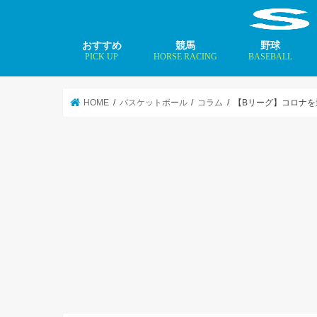
おすすめ
競馬
野球
PICK UP
HORSE RACING
BASEBALL
ニュース
コラム
インタビュー
矢田修 最新記事
MLBトップ投手を
HOME
バスケットボール
コラム
【Bリーグ】コロナを