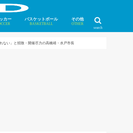
ッカー
バスケットボール
その他
OCCER
BASKETBALL
OTHER
search
最新記事
最新記事
最新記事
最新記事
最新記事
最新記事
最新記事
最新記事
最新記事
ュース
ラム
ンタビュー
ニュース
コラム
インタビュー
ボクシング
ラグビー
テニス
モータースポーツ
ダンス
フィギュアスケート
水泳
陸上競技
その他競技
切れない」と招致・開催尽力の高橋靖・水戸市長