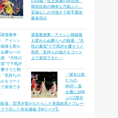
の25歳・佐土原遼の現在地
開花目前の稀有な万能ぶり…
妥協なしの力強さで若手選抜
最多得点
渡嘉敷来夢、アイシン移籍後
も変わらぬ勝ちへの執着 “天
性の素質”で下馬評を覆そうと
熱意「気持ちの強さをコート
上で表現できた」
「彼女は私
たちの
MVP」富
士通に16年
ぶり2度目
の歓喜 宮澤夕貴がもたらした意識改革とプレー
オフで示した存在価値【Wリーグ】