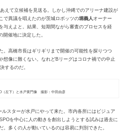
はあえて立候補を見送る。しかし沖縄でのアリーナ建設が
こで異議を唱えたのが茨城ロボッツの
堀義人
オーナー
を与えよと。結果、短期間ながら審査のプロセスを経
ーの開催地に決定した。
た。高橋市長はギリギリまで開催の可能性を探りつつ
や想像に難くない。なれどBリーグはコロナ禍での中止
を決するのだ。
PO（左下）と水戸黄門像 撮影：中田由彦
ールスターが水戸にやって来た。市内各所にはビジュア
SPOを中心に人の動きを創出しようとする試みは過去に
だ。多くの人が動いているのは容易に判別できた。