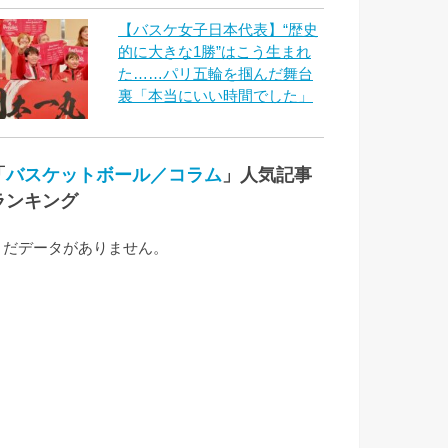
【バスケ女子日本代表】“歴史
的に大きな1勝”はこう生まれ
た……パリ五輪を掴んだ舞台
裏「本当にいい時間でした」
「
バスケットボール／コラム
」人気記事
ランキング
まだデータがありません。