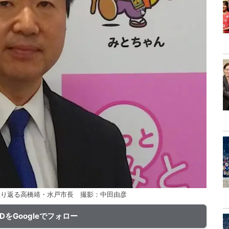
振り返る高橋靖・水戸市長 撮影：中田由彦
ADをGoogleでフォロー