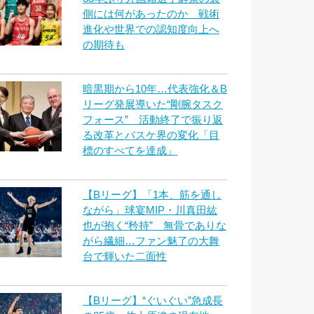
側には何があったのか 戦術
進化や世界での認知度向上へ
の期待も
暗黒期から10年…代表強化＆B
リーグ発展導いた“剛腕タスク
フォース” 活動終了で振り返
る改革とバスケ界の変化「目
標のすべてを達成」
【Bリーグ】「1本、筋を通し
ながら」球宴MIP・川真田紘
也が抱く“矜持” 無骨でありな
がら繊細…ファン魅了の大舞
台で輝いた二面性
【Bリーグ】“ぐいぐい”急成長