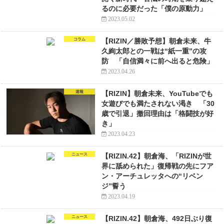
るのに必要だった「僕の原動力」
2023.05.02
コラム
【RIZIN／勝敗予想】朝倉未来、牛
久絢太郎との一戦は“紙一重”の攻
防 「自信満々に前へ出ると危険」
2023.04.26
速報
【RIZIN】朝倉未来、YouTubeでも
女遊びでも満たされない渇き 「30
歳で引退」撤回理由は「格闘技が好
き」
2023.04.23
ニュース
【RIZIN.42】朝倉海、「RIZINが世
界に舐められた」復帰戦の先にフア
ン・アーチュレッタへの“リベン
ジ”誓う
2023.04.19
ニュース
【RIZIN.42】朝倉海、492日ぶり復