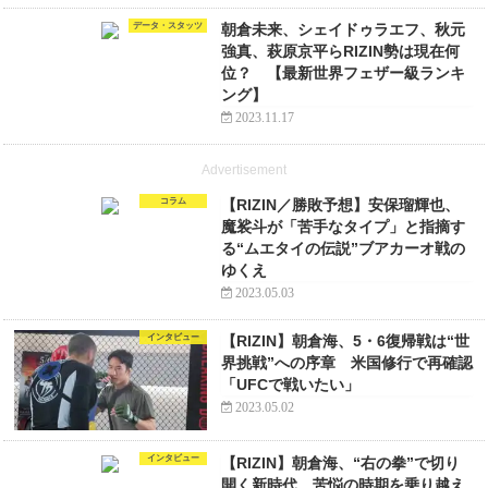
データ・スタッツ
朝倉未来、シェイドゥラエフ、秋元
強真、萩原京平らRIZIN勢は現在何
位？ 【最新世界フェザー級ランキ
ング】
2023.11.17
Advertisement
コラム
【RIZIN／勝敗予想】安保瑠輝也、
魔裟斗が「苦手なタイプ」と指摘す
る“ムエタイの伝説”ブアカーオ戦の
ゆくえ
2023.05.03
インタビュー
【RIZIN】朝倉海、5・6復帰戦は“世
界挑戦”への序章 米国修行で再確認
「UFCで戦いたい」
2023.05.02
インタビュー
【RIZIN】朝倉海、“右の拳”で切り
開く新時代 苦悩の時期を乗り越え