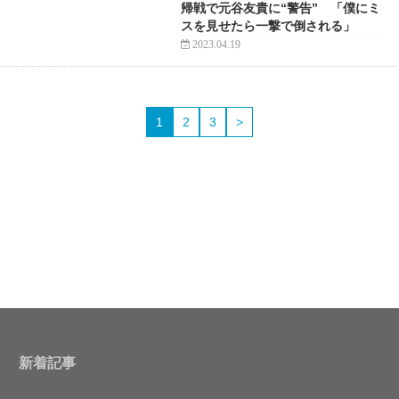
帰戦で元谷友貴に“警告” 「僕にミ
スを見せたら一撃で倒される」
2023.04.19
1
2
3
>
新着記事