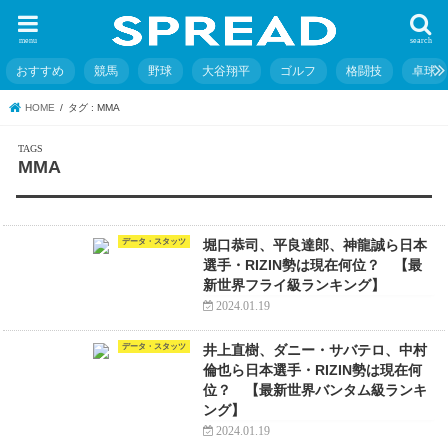
menu
search
おすすめ
競馬
野球
大谷翔平
ゴルフ
格闘技
卓球
HOME
タグ : MMA
MMA
データ・スタッツ
堀口恭司、平良達郎、神龍誠ら日本
選手・RIZIN勢は現在何位？ 【最
新世界フライ級ランキング】
2024.01.19
データ・スタッツ
井上直樹、ダニー・サバテロ、中村
倫也ら日本選手・RIZIN勢は現在何
位？ 【最新世界バンタム級ランキ
ング】
2024.01.19