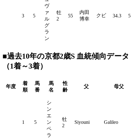
ヴ
ァ
内田
牡
クビ
3
5
55
34.3
5
ル
2
博幸
グ
ラ
ン
■過去10年の京都2歳S 血統傾向データ
（1着～3着）
着
馬
馬
性
年度
父
母父
順
番
名
齢
シ
ン
エ
牡
1
5
ン
Siyouni
Galileo
2
ペ
ラ