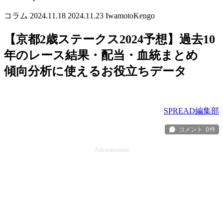
コラム
2024.11.18
2024.11.23
IwamotoKengo
【京都2歳ステークス2024予想】過去10
年のレース結果・配当・血統まとめ
傾向分析に使えるお役立ちデータ
SPREAD編集部
Advertisement