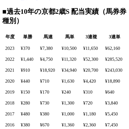
■過去10年の京都2歳S 配当実績（馬券券
種別）
年度
単勝
馬連
馬単
3連複
3連単
2023
¥370
¥7,380
¥10,500
¥11,650
¥62,160
2022
¥1,440
¥4,750
¥11,320
¥52,300
¥285,520
2021
¥910
¥18,920
¥34,940
¥20,700
¥243,030
2020
¥440
¥710
¥1,630
¥4,420
¥18,890
2019
¥150
¥170
¥240
¥310
¥640
2018
¥280
¥730
¥1,300
¥720
¥3,840
2017
¥480
¥380
¥1,000
¥1,180
¥5,450
2016
¥380
¥670
¥1,360
¥2,360
¥7,450