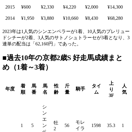
2015
¥600
¥2,330
¥4,220
¥2,000
¥14,300
2014
¥1,950
¥3,880
¥10,660
¥8,430
¥68,280
2023年は1人気のシンエンペラーが1着、10人気のプレリュー
ドシチーが2着、3人気のサトノシュトラーセが3着となり、3
連単の配当は「62,160円」であった。
■過去10年の京都2歳S 好走馬成績まと
め（1着～3着）
上
着
馬
馬
性
斤
タイ
人
年度
騎手
り
順
番
名
齢
量
ム
気
3F
シ
ン
エ
モレ
牡
1
5
ン
56
1598
35.3
1
イラ
2
ペ