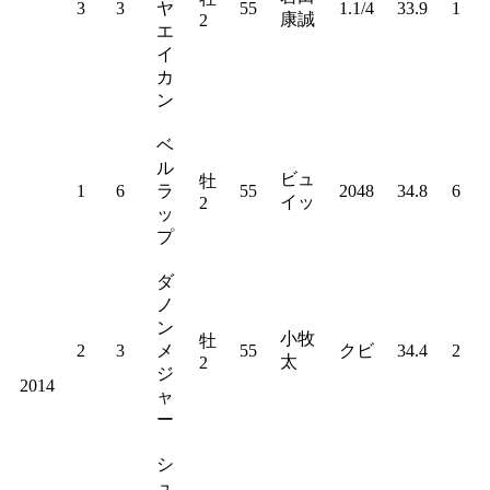
3
3
ヤ
55
1.1/4
33.9
1
康誠
2
エ
イ
カ
ン
ベ
ル
ビュ
牡
1
6
ラ
55
2048
34.8
6
イッ
2
ッ
プ
ダ
ノ
ン
小牧
牡
2
3
メ
55
クビ
34.4
2
太
2
ジ
2014
ャ
ー
シ
ュ