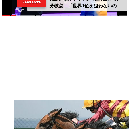
Read More
分岐点 「世界1位を狙わないのな
ら一緒にいない」コーチが語るサ
ウスポーの進化の理由