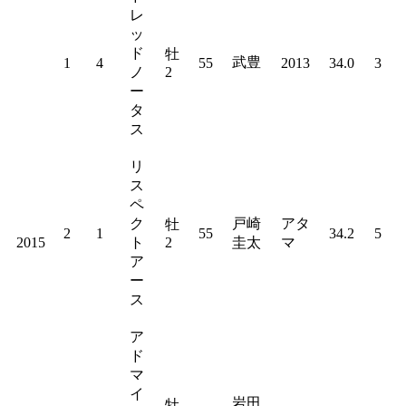
レ
ッ
ド
牡
武豊
1
4
55
2013
34.0
3
ノ
2
ー
タ
ス
リ
ス
ペ
ク
戸崎
アタ
牡
2
1
55
34.2
5
2015
ト
2
圭太
マ
ア
ー
ス
ア
ド
マ
イ
岩田
牡