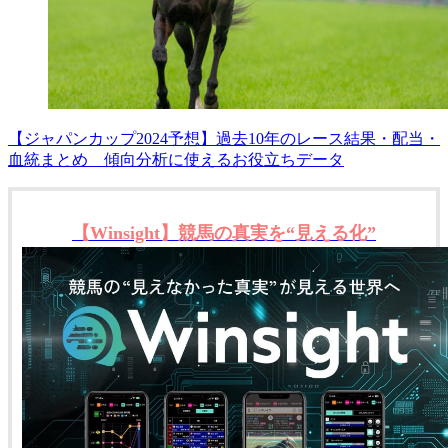
【ジャパンカップ2024予想】過去10年のレース結果・配当・
血統まとめ 傾向分析に使えるお役立ちデータ
【Winsight】競馬の真実を“見える化”