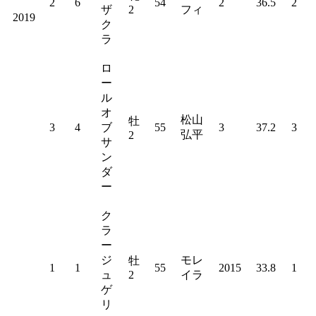
2
6
54
2
36.5
2
ザ
2
フィ
2019
ク
ラ
ロ
ー
ル
オ
松山
牡
3
4
ブ
55
3
37.2
3
弘平
2
サ
ン
ダ
ー
ク
ラ
ー
ジ
モレ
牡
1
1
55
2015
33.8
1
ュ
2
イラ
ゲ
リ