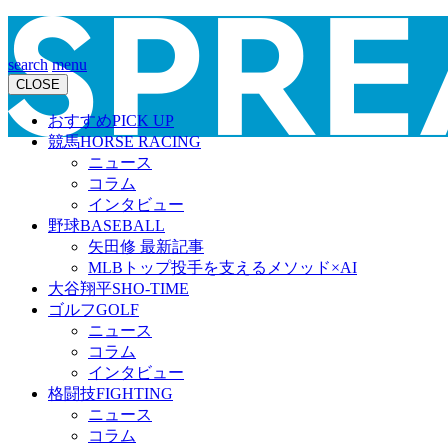
search
menu
CLOSE
おすすめ
PICK UP
競馬
HORSE RACING
ニュース
コラム
インタビュー
野球
BASEBALL
矢田修 最新記事
MLBトップ投手を支えるメソッド×AI
大谷翔平
SHO-TIME
ゴルフ
GOLF
ニュース
コラム
インタビュー
格闘技
FIGHTING
ニュース
コラム