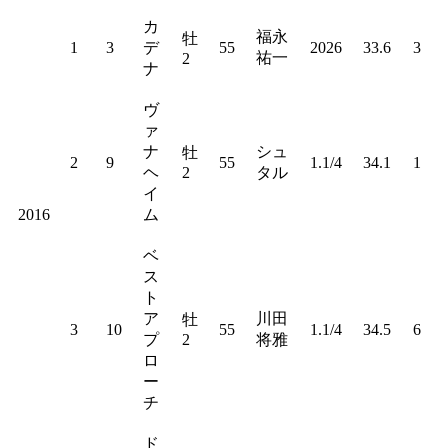
カ
福永
牡
1
3
デ
55
2026
33.6
3
祐一
2
ナ
ヴ
ァ
ナ
シュ
牡
2
9
55
1.1/4
34.1
1
ヘ
2
タル
イ
2016
ム
ベ
ス
ト
ア
川田
牡
3
10
55
1.1/4
34.5
6
プ
2
将雅
ロ
ー
チ
ド