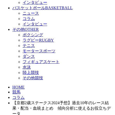
インタビュー
バスケットボール
BASKETBALL
ニュース
コラム
インタビュー
その他
OTHER
ボクシング
ラグビー
RUGBY
テニス
モータースポーツ
ダンス
フィギュアスケート
水泳
陸上競技
その他競技
HOME
競馬
コラム
【京都2歳ステークス2024予想】過去10年のレース結
果・配当・血統まとめ 傾向分析に使えるお役立ちデ
ータ