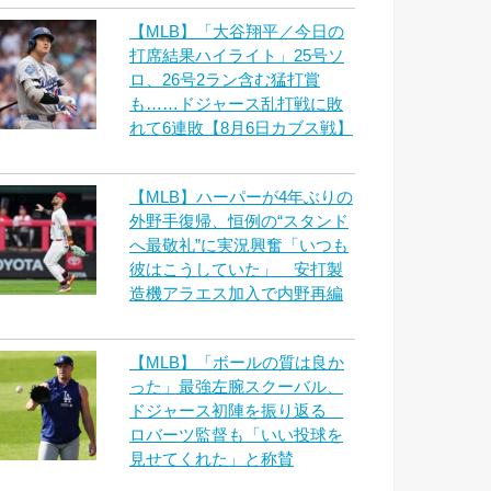
【MLB】「大谷翔平／今日の
打席結果ハイライト」25号ソ
ロ、26号2ラン含む猛打賞
も……ドジャース乱打戦に敗
れて6連敗【8月6日カブス戦】
【MLB】ハーパーが4年ぶりの
外野手復帰、恒例の“スタンド
へ最敬礼”に実況興奮「いつも
彼はこうしていた」 安打製
造機アラエス加入で内野再編
【MLB】「ボールの質は良か
った」最強左腕スクーバル、
ドジャース初陣を振り返る
ロバーツ監督も「いい投球を
見せてくれた」と称賛