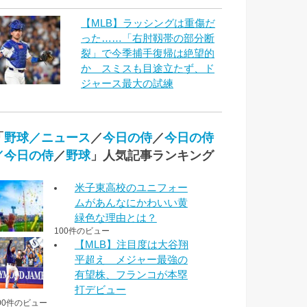
【MLB】ラッシングは重傷だ
った……「右肘靱帯の部分断
裂」で今季捕手復帰は絶望的
か スミスも目途立たず、ド
ジャース最大の試練
「
野球／ニュース
／
今日の侍
／
今日の侍
／今日の侍
／
野球
」人気記事ランキング
米子東高校のユニフォー
ムがあんなにかわいい黄
緑色な理由とは？
100件のビュー
【MLB】注目度は大谷翔
平超え メジャー最強の
有望株、フランコが本塁
打デビュー
00件のビュー