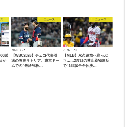
ース
ニュース
ニュース
2026.3.22
2026.3.20
00試
【WBC2026】チェコ代表引
【MLB】永久追放へ崖っぷ
日か
退の右腕サトリア、東京ドー
ち……2度目の禁止薬物違反
ムでの“最終登板…
で“162試合全休決…