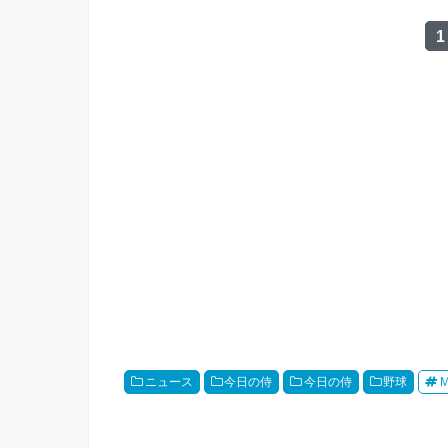
1
ニュース
今日の侍
今日の侍
野球