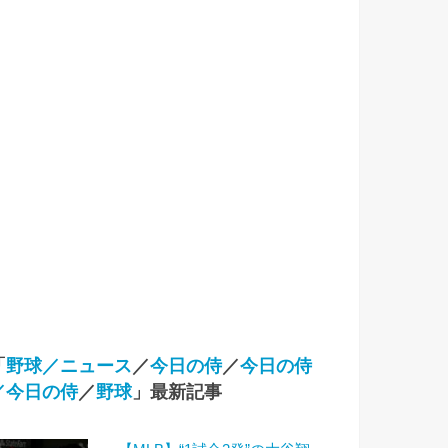
「
野球／ニュース
／
今日の侍
／
今日の侍
／今日の侍
／
野球
」最新記事