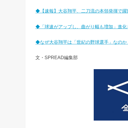
◆【速報】大谷翔平、二刀流の本領発揮で躍動
◆「球速がアップし、曲がり幅も増加」進化
◆なぜ大谷翔平は「世紀の野球選手」なのか
文・SPREAD編集部