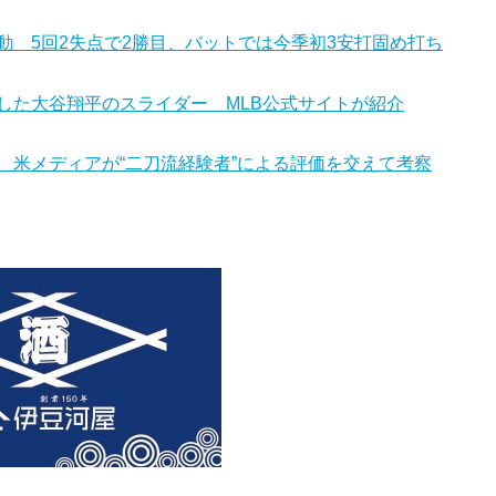
 5回2失点で2勝目、バットでは今季初3安打固め打ち
した大谷翔平のスライダー MLB公式サイトが紹介
 米メディアが“二刀流経験者”による評価を交えて考察