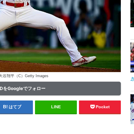
翔平（C）Getty Images
ADをGoogleでフォロー
はてブ
LINE
Pocket