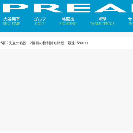
大谷翔平
ゴルフ
格闘技
卓球
サ
SHO-TIME
GOLF
FIGHTING
TABLE TENNIS
S
支えるメソッド×AI
ニュース
コラム
インタビュー
ニュース
コラム
平野美宇 プロフィール／
早田ひな プロフィール／
張本美和 プロフィール／
伊藤美誠 プロフィール／
大藤沙月 プロフィール／
長﨑美柚 プロフィール／
木原美悠 プロフィール／
張本智和 プロフィール／
戸上隼輔 プロフィール／
ニ
コ
イ
5回2失点の粘投 2勝目の権利持ち降板、最速159キロ