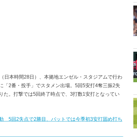
日（日本時間28日）、本拠地エンゼル・スタジアムで行わ
「2番・投手」でスタメン出場。5回5安打4奪三振2失
りた。打撃では5回終了時点で、3打数1安打となってい
 5回2失点で2勝目、バットでは今季初3安打固め打ち