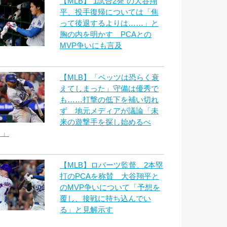
【MLB】“1試合2発”の大谷翔
平、投手復帰については「焦
って後退するよりは……」と
胸の内を明かす PCAとの
MVP争いにも言及
【MLB】「ベッツは恐らく衰
えてしまった」守備は優秀で
も……打撃の低下を補い切れ
ず 地元メディアが議論「未
来の遊撃手を探し始めるべ
き」
【MLB】ロバーツ監督、2本塁
打のPCAを称賛 大谷翔平と
のMVP争いについて「予想を
覆し、接戦に持ち込んでい
る」と見解示す