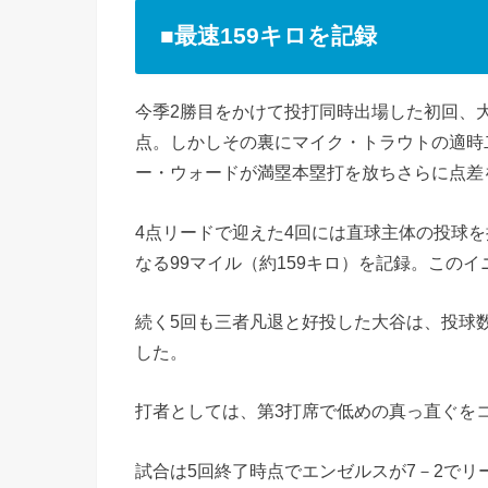
■最速159キロを記録
今季2勝目をかけて投打同時出場した初回、大
点。しかしその裏にマイク・トラウトの適時
ー・ウォードが満塁本塁打を放ちさらに点差
4点リードで迎えた4回には直球主体の投球
なる99マイル（約159キロ）を記録。この
続く5回も三者凡退と好投した大谷は、投球数
した。
打者としては、第3打席で低めの真っ直ぐを
試合は5回終了時点でエンゼルスが7－2でリ