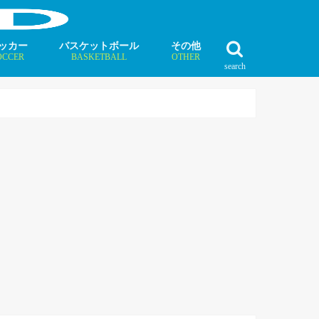
ッカー
バスケットボール
その他
OCCER
BASKETBALL
OTHER
search
最新記事
最新記事
最新記事
最新記事
最新記事
最新記事
最新記事
最新記事
最新記事
ュース
ラム
ンタビュー
ニュース
コラム
インタビュー
ボクシング
ラグビー
テニス
モータースポーツ
ダンス
フィギュアスケート
水泳
陸上競技
その他競技