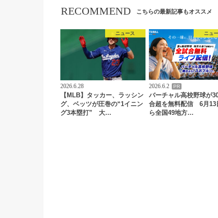
RECOMMEND
こちらの最新記事もオススメ
ニュース
ニュ
2026.6.28
2026.6.2
PR
【MLB】タッカー、ラッシン
バーチャル高校野球が30
グ、ベッツが圧巻の“1イニン
合超を無料配信 6月13
グ3本塁打” 大…
ら全国49地方…