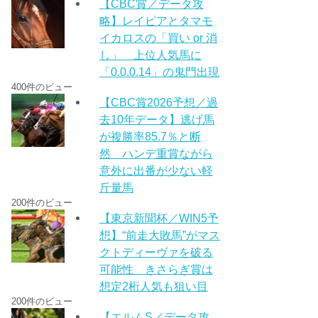
【CBC賞／データ攻
略】レイピアとタマモ
イカロスの「買い or 消
し」 上位人気馬に
「0.0.0.14」の鬼門出現
400件のビュー
【CBC賞2026予想／過
去10年データ】逃げ馬
が複勝率85.7％と断
然 ハンデ重賞ながら
意外に出番が少ない軽
斤量馬
200件のビュー
【東京新聞杯／WIN5予
想】“前走大敗馬”がマス
クトディーヴァを破る
可能性 きさらぎ賞は
想定2桁人気も狙い目
200件のビュー
【エルムS／データ攻