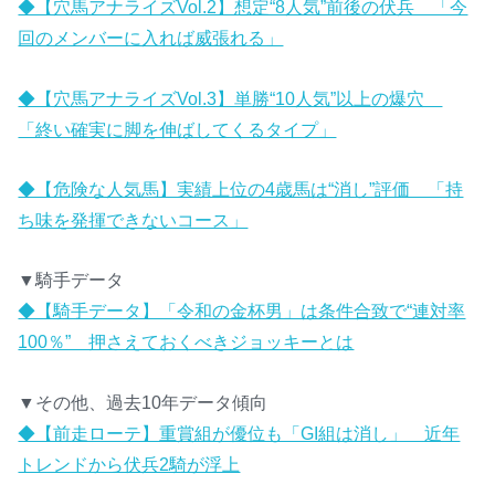
◆【穴馬アナライズVol.2】想定“8人気”前後の伏兵 「今
回のメンバーに入れば威張れる」
◆【穴馬アナライズVol.3】単勝“10人気”以上の爆穴
「終い確実に脚を伸ばしてくるタイプ」
◆【危険な人気馬】実績上位の4歳馬は“消し”評価 「持
ち味を発揮できないコース」
▼騎手データ
◆【騎手データ】「令和の金杯男」は条件合致で“連対率
100％” 押さえておくべきジョッキーとは
▼その他、過去10年データ傾向
◆【前走ローテ】重賞組が優位も「GI組は消し」 近年
トレンドから伏兵2騎が浮上