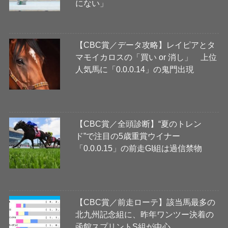
にない」
【CBC賞／データ攻略】レイピアとタ
マモイカロスの「買い or 消し」 上位
人気馬に「0.0.0.14」の鬼門出現
【CBC賞／全頭診断】“夏のトレン
ド”で注目の5歳重賞ウイナー
「0.0.0.15」の前走GI組は過信禁物
【CBC賞／前走ローテ】該当馬最多の
北九州記念組に、昨年ワンツー決着の
函館スプリントS組が中心