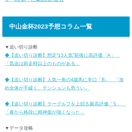
中山金杯2023予想コラム一覧
▼追い切り診断
◆【追い切り診断】想定“13人気”前後に高評価「A」
「気迫は前走時以上のものがある」
◆【追い切り診断】人気一角の4歳馬に辛口「B」 「攻
め全体が手緩く、テンションも危うい」
◆【追い切り診断】ラーグルフを上回る最高評価「S」
「春から格段に精神面が強くなった」
▼データ攻略