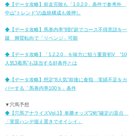
◆【データ攻略】前走完敗も「1.0.2.0」条件で参考外
中山“トレンド”の血統構成も後押し
◆【データ攻略】馬券内率“8割”超でコース不得意説を一
蹴 脚質転向で「リベンジ」可能
◆【データ攻略】「1.2.2.0」を味方に狙う重賞初V “10
人気3着馬”も該当する好条件とは
◆【データ攻略】想定“8人気”前後に食指 実績不足をカ
バーする「馬券内率100％」条件
▼穴馬予想
◆【穴馬アナライズVol.1】単勝オッズ“2桁”確定の盲点
「実質ハンデ据え置きでオイシイ」