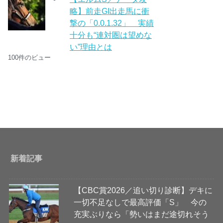
略】前走GI出走馬に衝
撃の「0.0.1.32」 実績
十分も“連対圏は望めな
い”理由とは
100件のビュー
新着記事
【CBC賞2026／追い切り診断】デキに
一切不足なしで最高評価「S」 今の
充実ぶりなら「勢いはまだ途切れそう