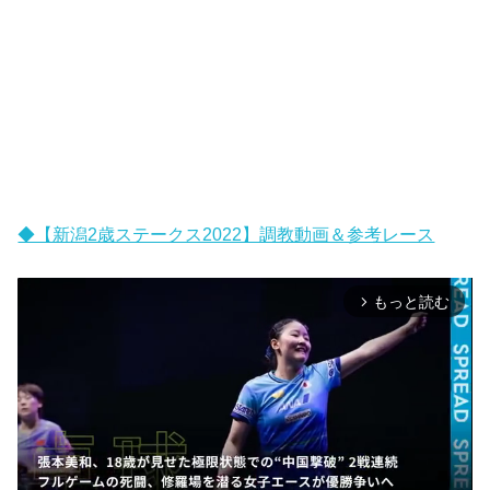
◆【新潟2歳ステークス2022】調教動画＆参考レース
もっと読む
arrow_forward_ios