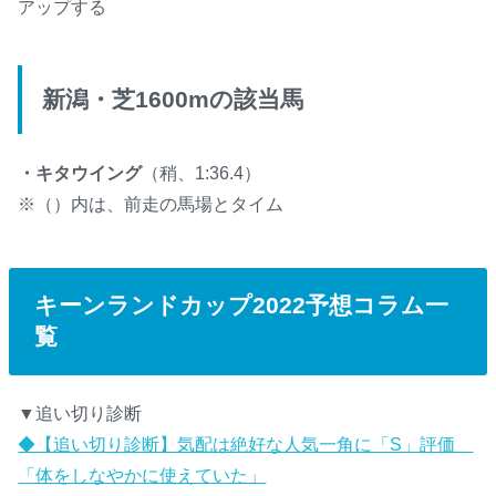
アップする
新潟・芝1600mの該当馬
・キタウイング
（稍、1:36.4）
※（）内は、前走の馬場とタイム
キーンランドカップ2022予想コラム一
覧
▼追い切り診断
◆【追い切り診断】気配は絶好な人気一角に「S」評価
「体をしなやかに使えていた」