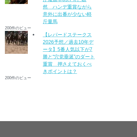
然 ハンデ重賞ながら
意外に出番が少ない軽
斤量馬
200件のビュー
【レパードステークス
2026予想／過去10年デ
ータ】5番人気以下が7
勝と“穴党垂涎”のダート
重賞 押さえておくべ
きポイントは？
200件のビュー