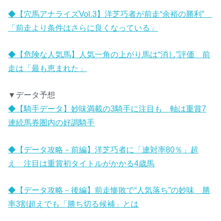
◆【穴馬アナライズVol.3】洋芝巧者が前走“余裕の勝利”
「前走より条件はさらに良くなっている」
◆【危険な人気馬】人気一角の上がり馬は“消し”評価 前
走は「最も恵まれた」
▼データ予想
◆【騎手データ】妙味満載の3騎手に注目も 軸は重賞7
連続馬券圏内の好調騎手
◆【データ攻略－前編】洋芝巧者に「連対率80％」超
え 注目は重賞初タイトルがかかる4歳馬
◆【データ攻略－後編】前走惨敗で“人気落ち”の妙味 勝
率3割超えでも「勝ち切る候補」とは