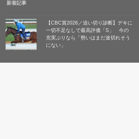
新着記事
【CBC賞2026／追い切り診断】デキに
一切不足なしで最高評価「S」 今の
充実ぶりなら「勢いはまだ途切れそう
にない」
【CBC賞／データ攻略】レイピアとタ
マモイカロスの「買い or 消し」 上位
人気馬に「0.0.0.14」の鬼門出現
【CBC賞／全頭診断】“夏のトレン
ド”で注目の5歳重賞ウイナー
「0.0.0.15」の前走GI組は過信禁物