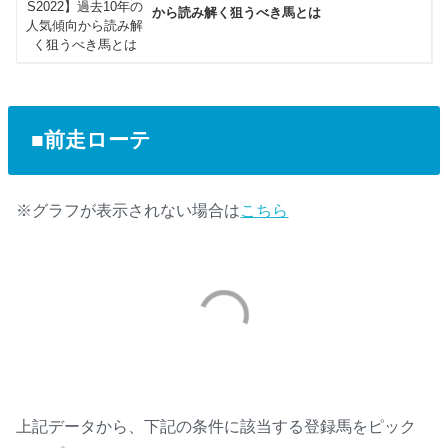
から読み解く狙うべき馬とは
■前走ローテ
※グラフが表示されない場合は
こちら
上記データから、下記の条件に該当する登録馬をピック