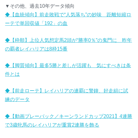
▼その他、過去10年データ傾向
◆【血統傾向】前走敗戦で“人気落ち”の妙味 距離短縮ロ
ーテで単回収値「192」の血
◆【枠順】上位人気想定馬2頭が“勝率0％”の鬼門に 昨年
の覇者レイハリアは8枠15番
◆【脚質傾向】最多5勝と差しが活躍も 気にすべきは条
件とは
◆【前走ローテ】レイハリアの連覇に警鐘、好走組に試
練のデータ
◆【動画プレーバック／キーンランドカップ2021】4連勝
で3歳牝馬のレイハリアが重賞2連勝を飾る