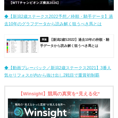
◆【新潟2歳ステークス2022予想／枠順・騎手データ】過
去10年のグラフデータから読み解く狙うべき馬とは
M
u
t
【新潟2歳S2022】過去10年の枠順・騎
e
手データから読み解く狙うべき馬とは
◆【動画プレーバック／新潟2歳ステークス2021】3番人
気セリフォスが内から抜け出し2戦目で重賞初制覇
【Winsight】競馬の真実を“見える化”