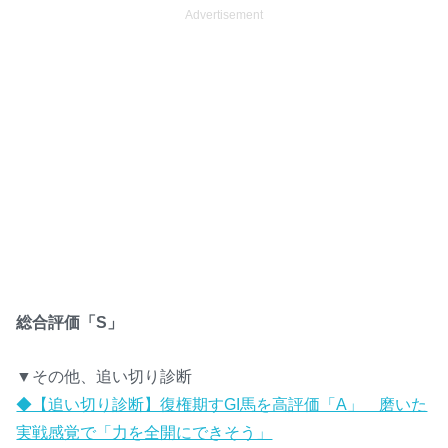
Advertisement
総合評価「S」
▼その他、追い切り診断
◆【追い切り診断】復権期すGI馬を高評価「A」 磨いた
実戦感覚で「力を全開にできそう」