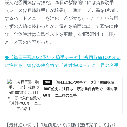
緩んだ雰囲気は皆無だ。29日の坂路追いには斎藤騎手
（レースは戸崎騎手）が騎乗し、準オープン馬を1秒追走
するハードメニューを消化。差が大きかったことから届
かずの入線に終わったが、気迫を前面に出して豪快に伸
び、全体時計は自己ベストを更新する4F50秒4（一杯）
と、充実の内容だった。
◆【毎日王冠2022予想／騎手データ】“複回収値100”超え
に注目も 頭は条件合致で「連対率60％」に上昇の名手
【毎日王冠／騎手データ】“複回収値
100”超えに注目も 頭は条件合致で「連対率
60％」に上昇の名手
【最終追い切り】1週前追いで鍛錬はほぼ完了しており、