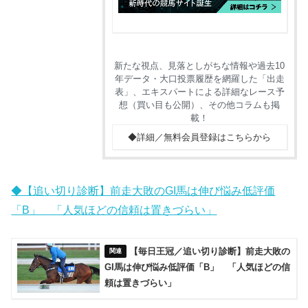
新たな視点、見落としがちな情報や過去10
年データ・大口投票履歴を網羅した「出走
表」、エキスパートによる詳細なレース予
想（買い目も公開）、その他コラムも掲
載！
◆詳細／無料会員登録はこちらから
◆【追い切り診断】前走大敗のGI馬は伸び悩み低評価
「B」 「人気ほどの信頼は置きづらい」
【毎日王冠／追い切り診断】前走大敗の
GI馬は伸び悩み低評価「B」 「人気ほどの信
頼は置きづらい」