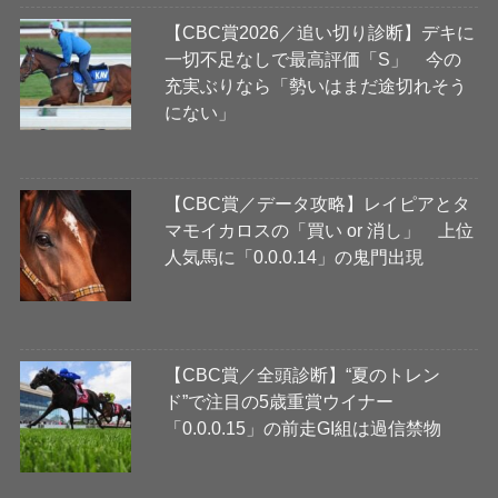
【CBC賞2026／追い切り診断】デキに
一切不足なしで最高評価「S」 今の
充実ぶりなら「勢いはまだ途切れそう
にない」
【CBC賞／データ攻略】レイピアとタ
マモイカロスの「買い or 消し」 上位
人気馬に「0.0.0.14」の鬼門出現
【CBC賞／全頭診断】“夏のトレン
ド”で注目の5歳重賞ウイナー
「0.0.0.15」の前走GI組は過信禁物