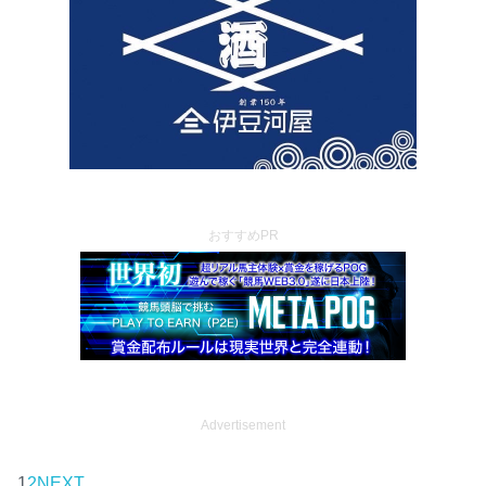
おすすめPR
Advertisement
1
2
NEXT