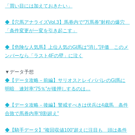
「買い目には加えておきたい」
◆【穴馬アナライズVol.3】馬券内で“万馬券”射程の爆穴
「条件変更が一変を引き起こす」
◆【危険な人気馬】上位人気のGI馬は“消し”評価 このメ
ンバーなら「ラスト4Fの壁」に泣く
▼データ予想
◆【データ攻略－前編】サリオスとレイパパレのGI馬に
明暗 連対率“75％”が後押しするのは…
◆【データ攻略－後編】警戒すべきは伏兵は4歳馬 条件
合致で馬券内率“8割超え”
◆【騎手データ】“複回収値100”超えに注目も 頭は条件