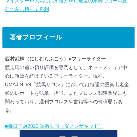
マイスターが人気に応え後方から最速の末脚でゴール直
前で差し切って勝利
著者プロフィール
西村武輝（にしむらぶこう）●フリーライター
競走馬の追い切り評価を専門として、ネットメディア中
心に執筆を続けているフリーライター。現在、
UMAJIN.net「競馬サロン」においては毎週の重賞出走全
頭のレポートを執筆、担当。またプロレス関連業界にも
関わっており、週刊プロレスや書籍等への寄稿歴もあ
る。
■毎日王冠2022 調教動画（ダノンザキッド）