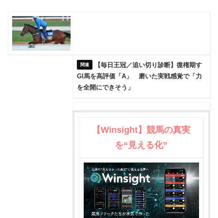
【毎日王冠／追い切り診断】復権期す
GI馬を高評価「A」 磨いた実戦感覚で「力
を全開にできそう」
【Winsight】競馬の真実
を“見える化”