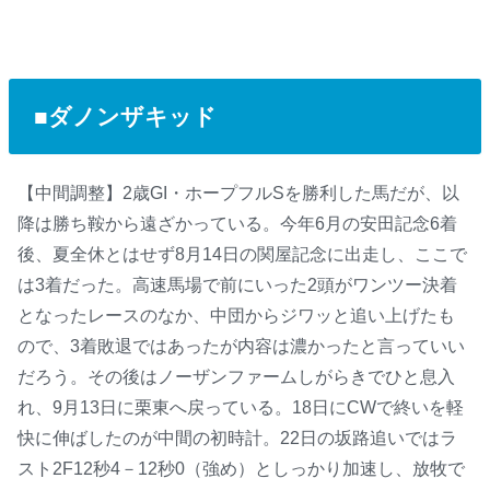
■ダノンザキッド
【中間調整】2歳GI・ホープフルSを勝利した馬だが、以
降は勝ち鞍から遠ざかっている。今年6月の安田記念6着
後、夏全休とはせず8月14日の関屋記念に出走し、ここで
は3着だった。高速馬場で前にいった2頭がワンツー決着
となったレースのなか、中団からジワッと追い上げたも
ので、3着敗退ではあったが内容は濃かったと言っていい
だろう。その後はノーザンファームしがらきでひと息入
れ、9月13日に栗東へ戻っている。18日にCWで終いを軽
快に伸ばしたのが中間の初時計。22日の坂路追いではラ
スト2F12秒4－12秒0（強め）としっかり加速し、放牧で