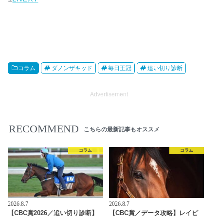
コラム
ダノンザキッド
毎日王冠
追い切り診断
Advertisement
RECOMMEND
こちらの最新記事もオススメ
コラム
コラム
2026.8.7
2026.8.7
【CBC賞2026／追い切り診断】
【CBC賞／データ攻略】レイピ