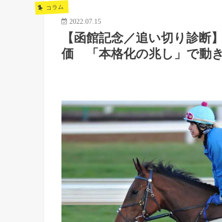
コラム
2022.07.15
【函館記念／追い切り診断
価 「本格化の兆し」で動