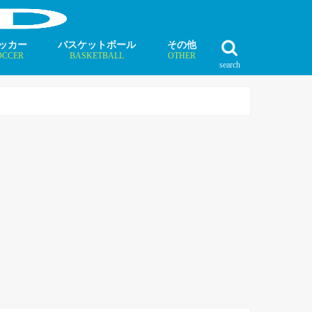
ッカー
バスケットボール
その他
OCCER
BASKETBALL
OTHER
search
最新記事
最新記事
最新記事
最新記事
最新記事
最新記事
最新記事
最新記事
最新記事
ュース
ラム
ンタビュー
ニュース
コラム
インタビュー
ボクシング
ラグビー
テニス
モータースポーツ
ダンス
フィギュアスケート
水泳
陸上競技
その他競技