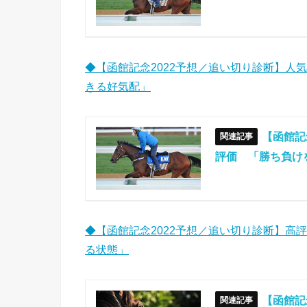
◆【函館記念2022予想／追い切り診断】人
きる好気配」
【函館記
評価 「勝ち負け
◆【函館記念2022予想／追い切り診断】高
る状態」
【函館記