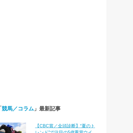
「
競馬／コラム
」最新記事
【CBC賞／全頭診断】“夏のト
レンド”で注目の5歳重賞ウイ