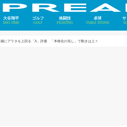
大谷翔平
ゴルフ
格闘技
卓球
サ
SHO-TIME
GOLF
FIGHTING
TABLE TENNIS
S
支えるメソッド×AI
ニュース
コラム
インタビュー
ニュース
コラム
平野美宇 プロフィール／
早田ひな プロフィール／
張本美和 プロフィール／
伊藤美誠 プロフィール／
大藤沙月 プロフィール／
長﨑美柚 プロフィール／
木原美悠 プロフィール／
張本智和 プロフィール／
戸上隼輔 プロフィール／
ニ
コ
イ
候補にアラタを上回る「A」評価 「本格化の兆し」で動きは上々