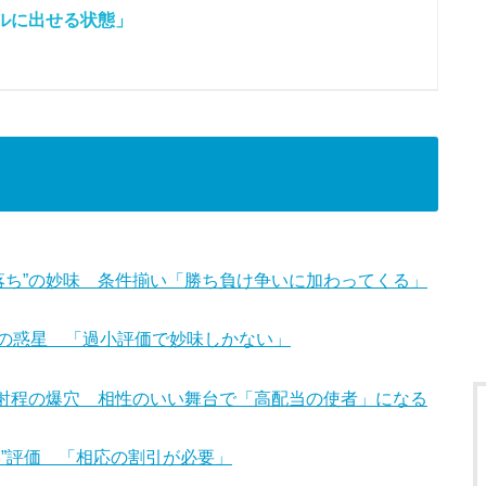
ルに出せる状態」
気落ち”の妙味 条件揃い「勝ち負け争いに加わってくる」
”前後の惑星 「過小評価で妙味しかない」
券”射程の爆穴 相性のいい舞台で「高配当の使者」になる
”評価 「相応の割引が必要」