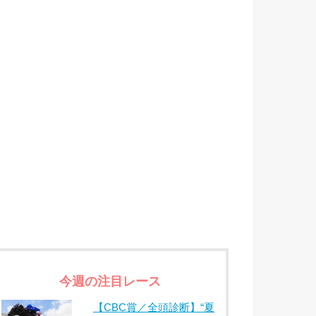
今週の注目レース
【CBC賞／全頭診断】“夏