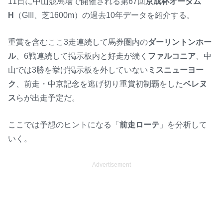
11日に中山競馬場で開催される第67回
京成杯オータム
H
（GIII、芝1600m）の過去10年データを紹介する。
重賞を含むここ3走連続して馬券圏内の
ダーリントンホー
ル
、6戦連続して掲示板内と好走が続く
ファルコニア
、中
山では3勝を挙げ掲示板を外していない
ミスニューヨー
ク
、前走・中京記念を逃げ切り重賞初制覇をした
ベレヌ
ス
らが出走予定だ。
ここでは予想のヒントになる「
前走ローテ
」を分析して
いく。
Advertisement