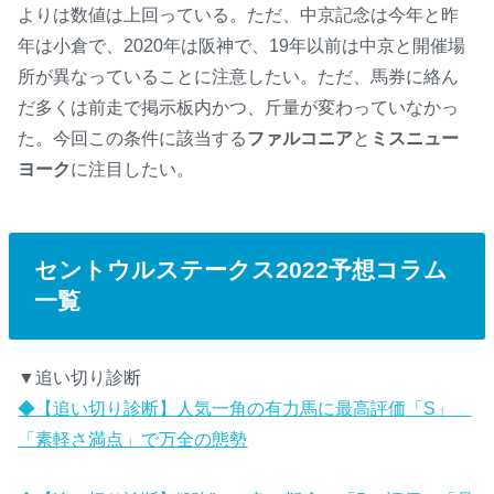
よりは数値は上回っている。ただ、中京記念は今年と昨
年は小倉で、2020年は阪神で、19年以前は中京と開催場
所が異なっていることに注意したい。ただ、馬券に絡ん
だ多くは前走で掲示板内かつ、斤量が変わっていなかっ
た。今回この条件に該当する
ファルコニア
と
ミスニュー
ヨーク
に注目したい。
セントウルステークス2022予想コラム
一覧
▼追い切り診断
◆【追い切り診断】人気一角の有力馬に最高評価「S」
「素軽さ満点」で万全の態勢