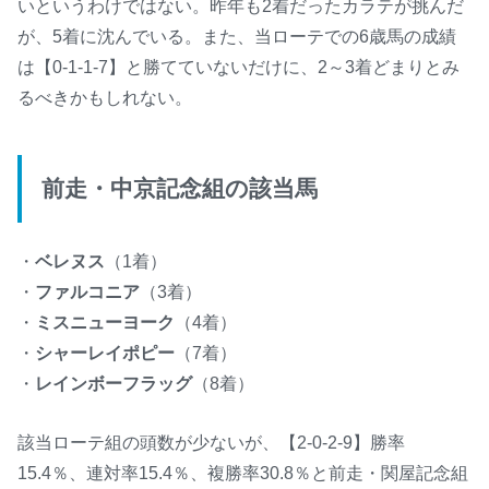
いというわけではない。昨年も2着だったカラテが挑んだ
が、5着に沈んでいる。また、当ローテでの6歳馬の成績
は【0-1-1-7】と勝てていないだけに、2～3着どまりとみ
るべきかもしれない。
前走・中京記念組の該当馬
・
ベレヌス
（1着）
・
ファルコニア
（3着）
・
ミスニューヨーク
（4着）
・
シャーレイポピー
（7着）
・
レインボーフラッグ
（8着）
該当ローテ組の頭数が少ないが、【2-0-2-9】勝率
15.4％、連対率15.4％、複勝率30.8％と前走・関屋記念組