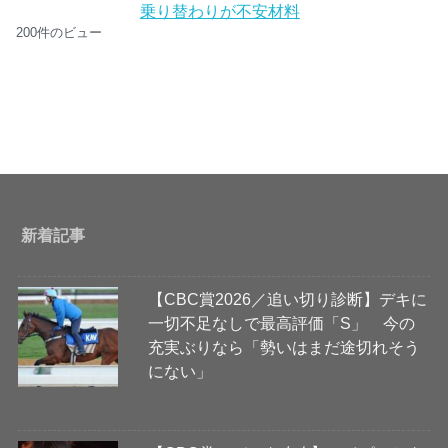
乗り替わりが不安材料
200件のビュー
新着記事
【CBC賞2026／追い切り診断】デキに
一切不足なしで最高評価「S」 今の
充実ぶりなら「勢いはまだ途切れそう
にない」