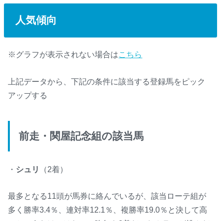
人気傾向
※グラフが表示されない場合は
こちら
上記データから、下記の条件に該当する登録馬をピック
アップする
前走・関屋記念組の該当馬
・
シュリ
（2着）
最多となる11頭が馬券に絡んでいるが、該当ローテ組が
多く勝率3.4％、連対率12.1％、複勝率19.0％と決して高