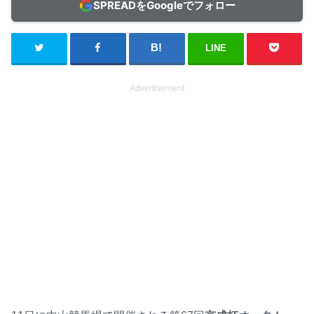
SPREADをGoogleでフォロー
LINE
Advertisement