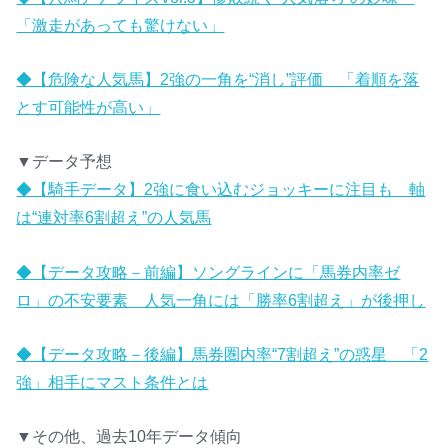
「激走があっても驚けない」
◆【危険な人気馬】2強の一角を“消し”評価 「着順を落
とす可能性が高い」
▼データ予想
◆【騎手データ】2強に食い込むジョッキーに注目も 軸
は“連対率6割超え”の人気馬
◆【データ攻略－前編】ソングラインに「馬券内率ゼ
ロ」の不安要素 人気一角には「勝率6割超え」が後押し
◆【データ攻略－後編】馬券圏内率“7割超え”の惑星 「2
強」相手にマスト条件とは
▼その他、過去10年データ傾向