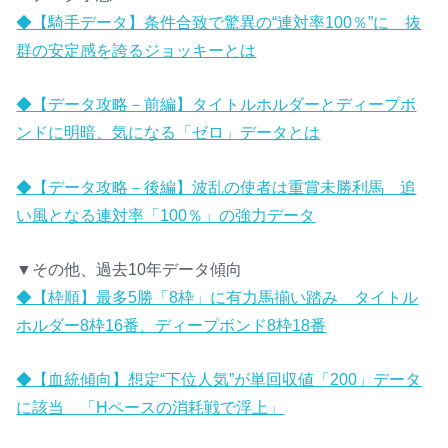
◆【騎手データ】条件合致で驚異の“連対率100％”に 抜
群の安定感を誇るジョッキーとは
◆【データ攻略－前編】タイトルホルダーとディープボ
ンドに明暗、気になる「ゼロ」データとは
◆【データ攻略－後編】波乱の使者は重賞未勝利馬 追
い風となる連対率「100％」の強力データ
▼その他、過去10年データ傾向
◆【枠順】最多5勝「8枠」に有力馬揃い踏み タイトル
ホルダー8枠16番、ディープボンド8枠18番
◆【血統傾向】想定“下位人気”が単回収値「200」データ
に該当 「Hペースの消耗戦で浮上」