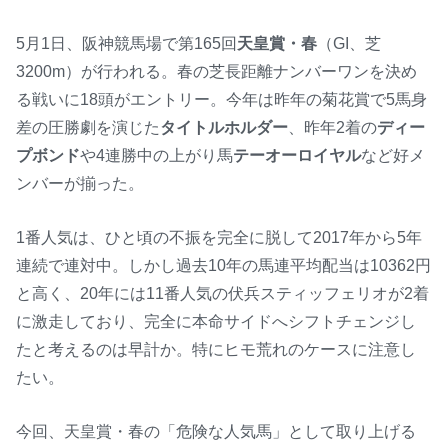
5月1日、阪神競馬場で第165回
天皇賞・春
（GI、芝
3200m）が行われる。春の芝長距離ナンバーワンを決め
る戦いに18頭がエントリー。今年は昨年の菊花賞で5馬身
差の圧勝劇を演じた
タイトルホルダー
、昨年2着の
ディー
プボンド
や4連勝中の上がり馬
テーオーロイヤル
など好メ
ンバーが揃った。
1番人気は、ひと頃の不振を完全に脱して2017年から5年
連続で連対中。しかし過去10年の馬連平均配当は10362円
と高く、20年には11番人気の伏兵スティッフェリオが2着
に激走しており、完全に本命サイドへシフトチェンジし
たと考えるのは早計か。特にヒモ荒れのケースに注意し
たい。
今回、天皇賞・春の「危険な人気馬」として取り上げる