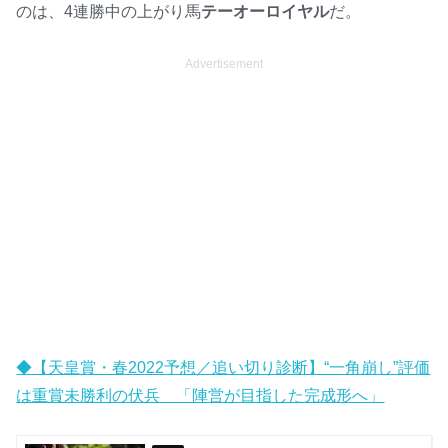
のは、4連勝中の上がり馬
テーオーロイヤル
だ。
Advertisement
◆【天皇賞・春2022予想／追い切り診断】“一角崩し”評価
は重賞未勝利の伏兵 「陣営が目指した完成形へ」