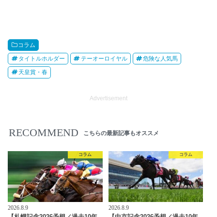
コラム
タイトルホルダー
テーオーロイヤル
危険な人気馬
天皇賞・春
Advertisement
RECOMMEND
こちらの最新記事もオススメ
コラム
コラム
2026.8.9
2026.8.9
【札幌記念2026予想／過去10年
【中京記念2026予想／過去10年