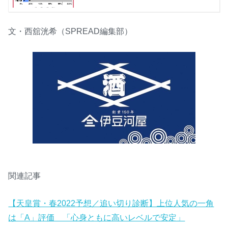
文・西舘洸希（SPREAD編集部）
関連記事
【天皇賞・春2022予想／追い切り診断】上位人気の一角
は「A」評価 「心身ともに高いレベルで安定」