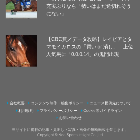
充実ぶりなら「勢いはまだ途切れそう
にない」
【CBC賞／データ攻略】レイピアとタ
マモイカロスの「買い or 消し」 上位
人気馬に「0.0.0.14」の鬼門出現
会社概要
コンテンツ制作・編集ポリシー
ニュース提供先について
利用規約
プライバシーポリシー
Cookie等ガイドライン
お問い合わせ
当サイトに掲載の記事・見出し・写真・画像の無断転載を禁じます。
Copyright © Neo Sports Insight Co.,Ltd