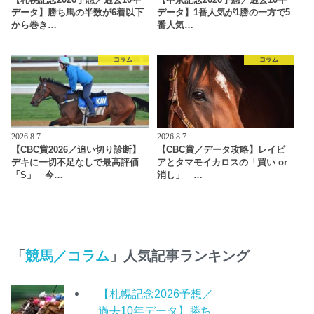
データ】勝ち馬の半数が6着以下
データ】1番人気が1勝の一方で5
から巻き…
番人気…
コラム
コラム
2026.8.7
2026.8.7
【CBC賞2026／追い切り診断】
【CBC賞／データ攻略】レイピ
デキに一切不足なしで最高評価
アとタマモイカロスの「買い or
「S」 今…
消し」 …
「
競馬／コラム
」人気記事ランキング
【札幌記念2026予想／
過去10年データ】勝ち