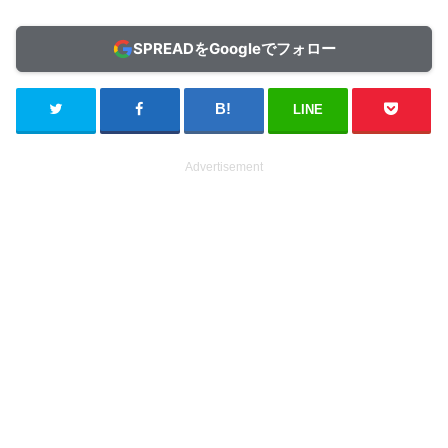
SPREADをGoogleでフォロー
LINE
Advertisement