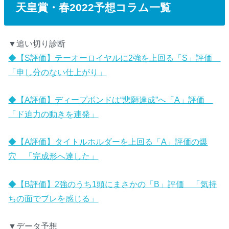
天皇賞・春2022予想コラム一覧
▼追い切り診断
◆【S評価】テーオーロイヤルに2強を上回る「S」評価
「申し分のない仕上がり」
◆【A評価】ディープボンドは“悲願達成”へ「A」評価
「ド迫力の動きを連発」
◆【A評価】タイトルホルダーを上回る「A」評価の爆
穴 「完成形へ達した」
◆【B評価】2強のうち1頭にまさかの「B」評価 「気持
ちの面でブレを感じる」
▼データ予想