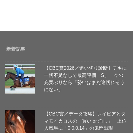
新着記事
【CBC賞2026／追い切り診断】デキに
一切不足なしで最高評価「S」 今の
充実ぶりなら「勢いはまだ途切れそう
にない」
【CBC賞／データ攻略】レイピアとタ
マモイカロスの「買い or 消し」 上位
人気馬に「0.0.0.14」の鬼門出現