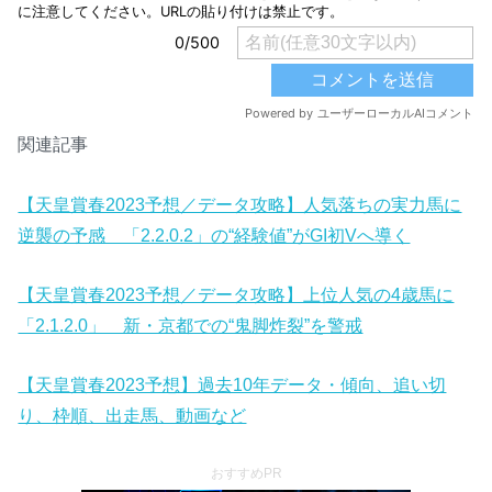
関連記事
【天皇賞春2023予想／データ攻略】人気落ちの実力馬に
逆襲の予感 「2.2.0.2」の“経験値”がGI初Vへ導く
【天皇賞春2023予想／データ攻略】上位人気の4歳馬に
「2.1.2.0」 新・京都での“鬼脚炸裂”を警戒
【天皇賞春2023予想】過去10年データ・傾向、追い切
り、枠順、出走馬、動画など
おすすめPR