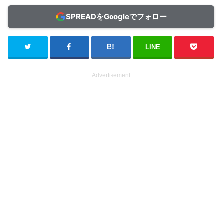
SPREADをGoogleでフォロー
LINE
Advertisement