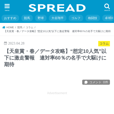
menu
search
おすすめ
競馬
野球
大谷翔平
ゴルフ
格闘技
卓球
HOME
競馬
コラム
【天皇賞・春／データ攻略】“想定10人気”以下に激走警報 連対率60％の名手で大駆けに期待
2023.04.28
コラム
【天皇賞・春／データ攻略】“想定10人気”以
下に激走警報 連対率60％の名手で大駆けに
期待
Advertisement