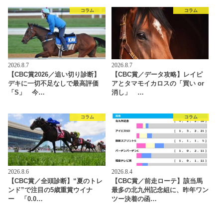
コラム
コラム
2026.8.7
2026.8.7
【CBC賞2026／追い切り診断】
【CBC賞／データ攻略】レイピ
デキに一切不足なしで最高評価
アとタマモイカロスの「買い or
「S」 今…
消し」 …
コラム
コラム
2026.8.6
2026.8.4
【CBC賞／全頭診断】“夏のトレ
【CBC賞／前走ローテ】該当馬
ンド”で注目の5歳重賞ウイナ
最多の北九州記念組に、昨年ワン
ー 「0.0…
ツー決着の函…