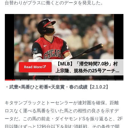
台替わりがプラスに働くとのデータを発見した。
【MLB】「滞空時間7.0秒」村
Read More
上宗隆、規格外の25号アーチ
は“今季わずか5人のみ”計測
「非常に速く、非常に強い本塁
・武豊×馬番ひと桁番×天皇賞・春の成績【2.1.0.2】
打」 公式データ部門が分析
キタサンブラックとトーセンラーが連対圏を確保。距離
ロスなく運べる馬番を引いた馬との相性の良さを示すデ
ータだ。この馬の前走・ダイヤモンドSを振り返ると、2F
目以降はずっと12秒台以下を刻む消耗戦。その条件で開