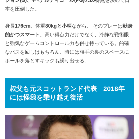
ジョン(G)、4ペナルティゴール(PG)の20得点
を決めて日
本を圧倒した。
身長
176cm
、体重
80kgと小柄
ながら、 そのプレーは
献身
的かつスマート
。高い得点力だけでなく、冷静な戦術眼
と強気なゲームコントロール力も併せ持っている。的確
なパスを回しはもちろん、時には相手の裏のスペースに
ボールを落とすキックも繰り出せる。
叔父も元スコットランド代表 2018年
には怪我を乗り越え復活