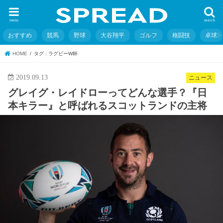
menu
search
おすすめ
競馬
野球
大谷翔平
ゴルフ
格闘技
卓球
HOME
タグ : ラグビーW杯
2019.09.13
ニュース
グレイグ・レイドローってどんな選手？『日
本キラー』と呼ばれるスコットランドの主将