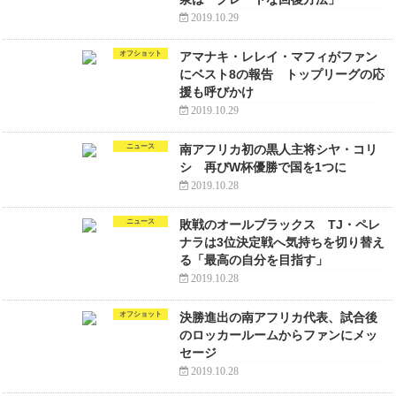
2019.10.29
オフショット
アマナキ・レレイ・マフィがファン
にベスト8の報告 トップリーグの応
援も呼びかけ
2019.10.29
ニュース
南アフリカ初の黒人主将シヤ・コリ
シ 再びW杯優勝で国を1つに
2019.10.28
ニュース
敗戦のオールブラックス TJ・ペレ
ナラは3位決定戦へ気持ちを切り替え
る「最高の自分を目指す」
2019.10.28
オフショット
決勝進出の南アフリカ代表、試合後
のロッカールームからファンにメッ
セージ
2019.10.28