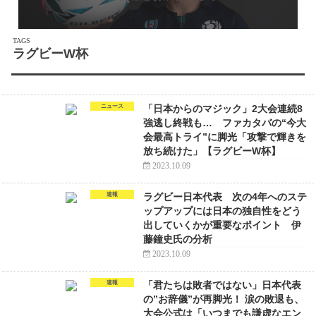
ラグビーW杯
ニュース
「日本からのマジック」2大会連続8
強逃し終戦も… ファカタバの“今大
会最高トライ”に脚光「攻撃で輝きを
放ち続けた」【ラグビーW杯】
2023.10.09
速報
ラグビー日本代表 次の4年へのステ
ップアップには日本の独自性をどう
出していくかが重要なポイント 伊
藤鐘史氏の分析
2023.10.09
速報
「君たちは敗者ではない」日本代表
の”お辞儀”が再脚光！ 涙の敗退も、
大会公式は「いつまでも謙虚なエン