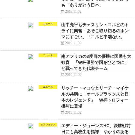
も「ありがとう日本」
2019.11.02
ニュース
山中亮平もチェスリン・コルビのト
ライに興奮「あそこ取り切るのホン
マにすごい」「コルビ半端ない」
2019.11.02
ニュース
南アフリカの3度目の優勝に国民も大
歓喜 「W杯優勝で国をひとつに」
と戦ってきた代表チーム
2019.11.02
ニュース
リッチー・マコウとリーチ・マイケ
ルの共演に「オールブラックスと日
本のレジェンド」 W杯トロフィー
授与に登場
2019.11.02
オフショット
エディー・ジョーンズHC、決勝戦前
日にも高校生を指導 ゆかりのある