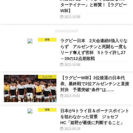
ターテイナー」と称賛！【ラグビー
W杯】
2023.10.09
Advertisement
速報
ラグビー日本 2大会連続8強入りな
らず アルゼンチンと死闘も一度も
リード奪えず苦杯 5トライ許し27
－39の12点差敗戦
2023.10.08
ニュース
【ラグビーW杯】3位後退の日本代
表、最終戦で2位アルゼンチンと直接
対決 予選突破“条件”は……
2023.10.01
速報
日本が4トライ目＆ボーナスポイント
を狙わなかった背景 ジョセフ
HC「姫野が最後に判断すること」
2023.09.29