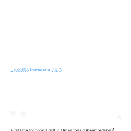
この投稿をInstagramで見る
First time for floodlit golf in Oman today! #teamredsky