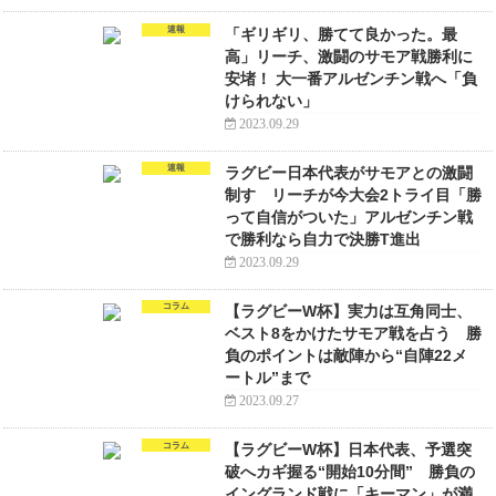
速報
「ギリギリ、勝てて良かった。最
高」リーチ、激闘のサモア戦勝利に
安堵！ 大一番アルゼンチン戦へ「負
けられない」
2023.09.29
速報
ラグビー日本代表がサモアとの激闘
制す リーチが今大会2トライ目「勝
って自信がついた」アルゼンチン戦
で勝利なら自力で決勝T進出
2023.09.29
コラム
【ラグビーW杯】実力は互角同士、
ベスト8をかけたサモア戦を占う 勝
負のポイントは敵陣から“自陣22メ
ートル”まで
2023.09.27
コラム
【ラグビーW杯】日本代表、予選突
破へカギ握る“開始10分間” 勝負の
イングランド戦に「キーマン」が満