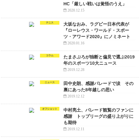
HC「厳しい戦いは覚悟のうえ」
2020.12.15
テニス
大坂なおみ、ラグビー日本代表が
『ローレウス・ワールド・スポー
ツ・アワード2020』にノミネート
2020.01.16
コラム
たまさぶろが独断と偏見で選ぶ2019
年のスポーツ10大ニュース
2019.12.28
ニュース
田中史朗、感謝パレードで涙 その
裏にあった8年越しの思い
2019.12.12
オフショット
中村亮土、パレード観覧のファンに
感謝 トップリーグの盛り上がりに
も期待
2019.12.11