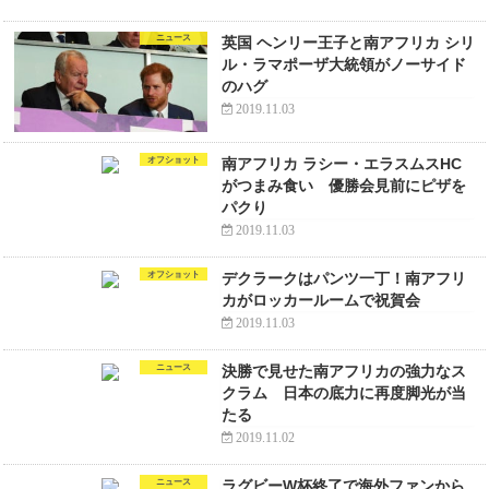
ニュース
英国 ヘンリー王子と南アフリカ シリ
ル・ラマポーザ大統領がノーサイド
のハグ
2019.11.03
オフショット
南アフリカ ラシー・エラスムスHC
がつまみ食い 優勝会見前にピザを
パクり
2019.11.03
オフショット
デクラークはパンツ一丁！南アフリ
カがロッカールームで祝賀会
2019.11.03
ニュース
決勝で見せた南アフリカの強力なス
クラム 日本の底力に再度脚光が当
たる
2019.11.02
ニュース
ラグビーW杯終了で海外ファンから