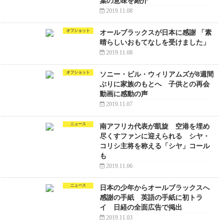
葉の意味を紹介
2019.11.08
オフショット
オールブラックスが日本に感謝 「素
晴らしいおもてなしを受けました」
2019.11.08
オフショット
ソニー・ビル・ウィリアムズが8週間
ぶりに家族のもとへ 子供との再会
動画に感動の声
2019.11.07
ニュース
南アフリカ代表が凱旋 空港を埋め
尽くすファンに迎えられる シヤ・
コリシ主将を称える「シヤ」コール
も
2019.11.06
ニュース
日本の少年からオールブラックスへ
感謝の手紙 英語の手紙に初トラ
イ 日経の全面広告で掲出
2019.11.03