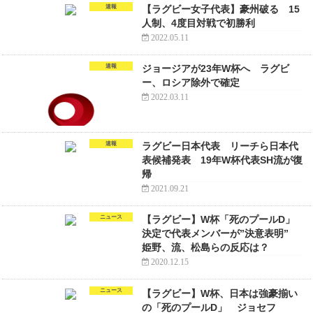
速報
【ラグビー女子代表】豪州破る 15
人制、4度目対戦で初勝利
2022.05.11
速報
ジョージアが23年W杯へ ラグビ
ー、ロシア除外で確定
2022.03.11
速報
ラグビー日本代表 リーチら日本代
表候補発表 19年W杯代表SH流が復
帰
2021.09.21
ニュース
【ラグビー】W杯「死のプールD」
決定で代表メンバーが”決意表明”
姫野、流、松島らの反応は？
2020.12.15
ニュース
【ラグビー】W杯、日本は強豪揃い
の「死のプールD」 ジョセフ