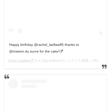
Happy birthday @rachel_laidlaw85 thanks to
@maison.du.sucre for the cake!
Greig Laidlaw
さん(@g.laidlaw)がシェアした投稿 –
2017年12月月10日午前3時42分PST