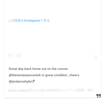
この投稿をInstagramで見る
Great day back home out on the course
@therenaissanceclub in great condition, cheers
@jordanrwhyte
Greig Laidlaw
さん(@g.laidlaw)がシェアした投稿 –
2018年 6月月21日午前10時31分PDT