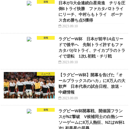
速報
日本が3大会連続白星発進 チリを圧
倒6トライ快勝 ファカタバ2トライ
にリーチ、中村らもトライ ボーナ
ス含め勝ち点5獲得
2023.09.10
速報
ラグビーW杯 日本が前半14点リー
ドで後半へ 先制トライ許すもファ
カタバが2トライ、ナイカブラのトラ
イで逆転 1次L初戦・チリ戦
2023.09.10
ニュース
【ラグビーW杯】開幕を告げた「オ
ールブラックスのハカ」に8万人の大
歓声 日本代表の試合日程、放送・
中継情報
2023.09.09
速報
ラグビーW杯開幕戦、開催国フラン
スがNZ撃破 V候補同士の白熱シー
ソーゲームに8万人熱狂、NZはW杯1
次L初黒星の屈辱