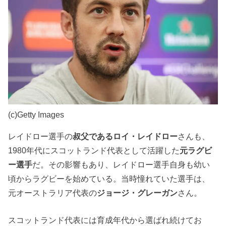
(c)Getty Images
レイドロー選手の
叔父であるロイ・レイドロー
さんも、
1980年代にスコットランド代表として活躍した
元ラグビ
ー選手
だ。その影響もあり、レイドロー選手自身も幼い
頃からラグビーを始めている。当時憧れていた選手は、
元オーストラリア代表の
ジョージ・グレーガン
さん。
スコットランド代表には育成年代から選ばれ続けてお