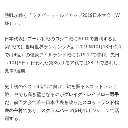
熱戦が続く『ラグビーワールドカップ2019日本大会（W
杯）』。
日本代表はプール初戦のロシア戦に30-10で勝利すると、
第2戦では当時世界ランキング2位（2019年10月13日時点
では4位）の強豪アイルランド戦にも19-12で勝利。先日
（10月5日）行われた第3戦サモア戦では38-19で勝利し、
見事3連勝。
史上初のベスト8進出に向け、鍵を握るスコットランド
戦。中でも高き壁となるのが
グレイグ・レイドロー選手
だ
。前回大会で唯一日本代表を破った
スコットランド代
表の主将
であり、
スクラムハーフ(SH)
のポジションで活
躍する。