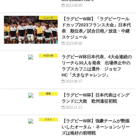
2023.09.09
ニュース
【ラグビーW杯】「ラグビーワール
ドカップ2023フランス大会」日本代
表 順位表／試合日程／放送・中継
スケジュール
2023.09.08
今日の侍
ラグビーW杯日本代表、4大会連続の
リーチら30人を発表 出場停止中の
ラブスカフニは選外 ジョセフ
HC「大きなチャレンジ」
2023.08.15
速報
【ラグビーW杯】日本代表はイング
ランドに大敗 欧州遠征初戦
2022.11.13
コラム
【ラグビーW杯】強豪チームが勢揃
いしたオータム・ネーションシリー
ズは格好の前哨戦