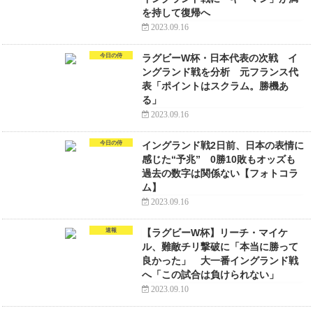
を持して復帰へ
2023.09.16
今日の侍
ラグビーW杯・日本代表の次戦 イ
ングランド戦を分析 元フランス代
表「ポイントはスクラム。勝機あ
る」
2023.09.16
今日の侍
イングランド戦2日前、日本の表情に
感じた“予兆” 0勝10敗もオッズも
過去の数字は関係ない【フォトコラ
ム】
2023.09.16
速報
【ラグビーW杯】リーチ・マイケ
ル、難敵チリ撃破に「本当に勝って
良かった」 大一番イングランド戦
へ「この試合は負けられない」
2023.09.10