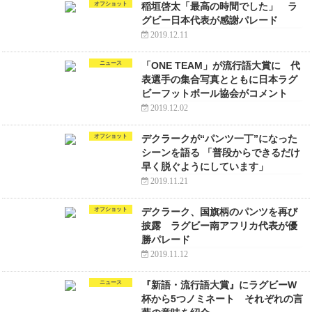
オフショット
稲垣啓太「最高の時間でした」 ラ
グビー日本代表が感謝パレード
2019.12.11
ニュース
「ONE TEAM」が流行語大賞に 代
表選手の集合写真とともに日本ラグ
ビーフットボール協会がコメント
2019.12.02
オフショット
デクラークが“パンツ一丁”になった
シーンを語る 「普段からできるだけ
早く脱ぐようにしています」
2019.11.21
オフショット
デクラーク、国旗柄のパンツを再び
披露 ラグビー南アフリカ代表が優
勝パレード
2019.11.12
ニュース
『新語・流行語大賞』にラグビーW
杯から5つノミネート それぞれの言