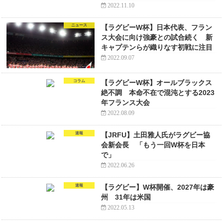
2022.11.10
ニュース
【ラグビーW杯】日本代表、フラン
ス大会に向け強豪との試合続く 新
キャプテンらが織りなす初戦に注目
2022.09.07
コラム
【ラグビーW杯】オールブラックス
絶不調 本命不在で混沌とする2023
年フランス大会
2022.08.09
速報
【JRFU】土田雅人氏がラグビー協
会新会長 「もう一回W杯を日本
で」
2022.06.26
速報
【ラグビー】W杯開催、2027年は豪
州 31年は米国
2022.05.13